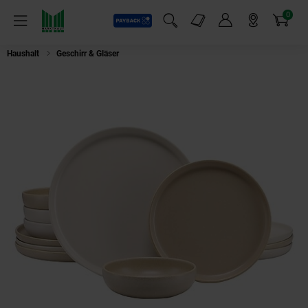
0
Payback
Markt-Angebote
Artikel
Menü
Suchfeld einblenden
Mein Konto
Markt finden
Warenkorb
Haushalt
Geschirr & Gläser
CreaTable 24741 Serie Uno Toscana Teller Set1