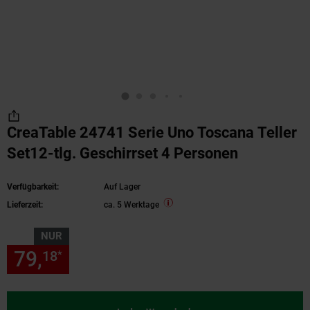
CreaTable 24741 Serie Uno Toscana Teller
Set12-tlg. Geschirrset 4 Personen
Verfügbarkeit:
Auf Lager
Lieferzeit:
ca. 5 Werktage
NUR
79,
nur 79,
€ Sternchen Fußn
18
18
*