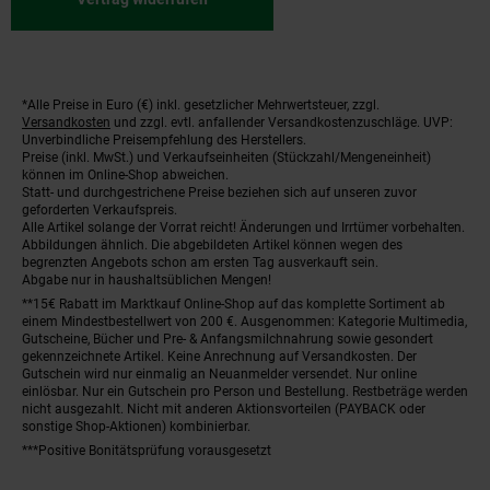
*Alle Preise in Euro (€) inkl. gesetzlicher Mehrwertsteuer, zzgl.
Fußnoten
Versandkosten
und zzgl. evtl. anfallender Versandkostenzuschläge. UVP:
Unverbindliche Preisempfehlung des Herstellers.
Preise (inkl. MwSt.) und Verkaufseinheiten (Stückzahl/Mengeneinheit)
können im Online-Shop abweichen.
Statt- und durchgestrichene Preise beziehen sich auf unseren zuvor
geforderten Verkaufspreis.
Alle Artikel solange der Vorrat reicht! Änderungen und Irrtümer vorbehalten.
Abbildungen ähnlich. Die abgebildeten Artikel können wegen des
begrenzten Angebots schon am ersten Tag ausverkauft sein.
Abgabe nur in haushaltsüblichen Mengen!
**15€ Rabatt im Marktkauf Online-Shop auf das komplette Sortiment ab
einem Mindestbestellwert von 200 €. Ausgenommen: Kategorie Multimedia,
Gutscheine, Bücher und Pre- & Anfangsmilchnahrung sowie gesondert
gekennzeichnete Artikel. Keine Anrechnung auf Versandkosten. Der
Gutschein wird nur einmalig an Neuanmelder versendet. Nur online
einlösbar. Nur ein Gutschein pro Person und Bestellung. Restbeträge werden
nicht ausgezahlt. Nicht mit anderen Aktionsvorteilen (PAYBACK oder
sonstige Shop-Aktionen) kombinierbar.
***Positive Bonitätsprüfung vorausgesetzt