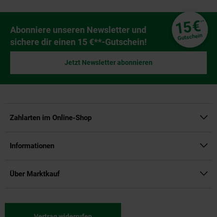
Fußzeile
€
15
**
Newsletter Anmeldung
Abonniere unseren Newsletter und
Gutschein
sichere dir einen 15 €**-Gutschein!
Jetzt Newsletter abonnieren
Zahlarten im Online-Shop
Informationen
Über Marktkauf
Vertrag widerrufen