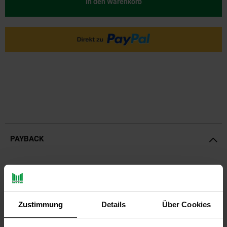
In den Warenkorb
PAYBACK
Payback Punkte
Basis°Punkte:
39
Extra°Punkte:
0
Zustimmung
Details
Über Cookies
Produktbeschreibung