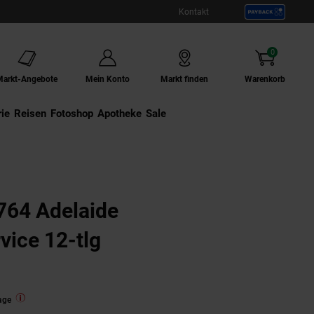
Kontakt
0
Artikel
Markt-Angebote
Mein Konto
Markt finden
Warenkorb
ie
Externer Link:
Reisen
Externer Link:
Fotoshop
Externer Link:
Apotheke
Sale
764 Adelaide
vice 12-tlg
age