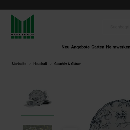
Schließen
Suche:
Neu
Angebote
Garten
Heimwerke
Startseite
Haushalt
Geschirr & Gläser
CreaTable - 24764 Adelaide