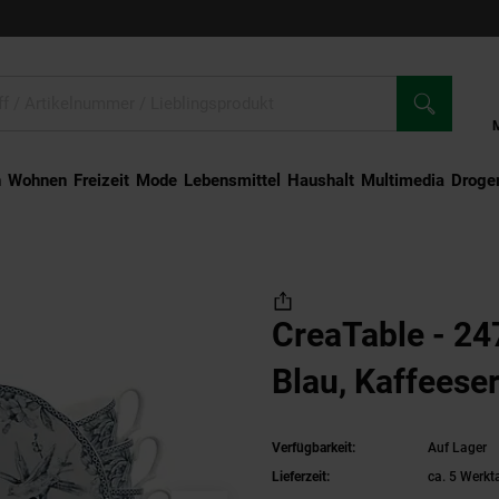
n
Wohnen
Freizeit
Mode
Lebensmittel
Haushalt
Multimedia
Droger
 Blau, Kaffeeservice 12-tlg
CreaTable - 24
Blau, Kaffeeser
Verfügbarkeit:
Auf Lager
Lieferzeit:
ca. 5 Werkt