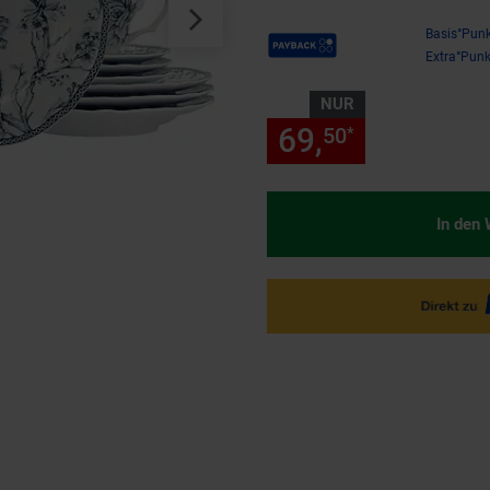
Payback Punkte
Basis°Punk
Extra°Punk
NUR
69,
nur 69,
50
50
*
In den