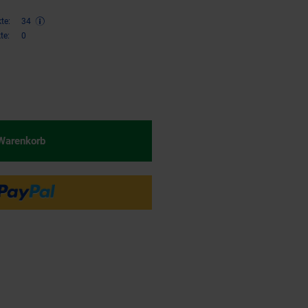
te:
34
te:
0
€ Sternchen Fußnote, Details am
 Warenkorb