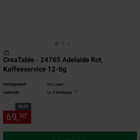
CreaTable - 24765 Adelaide Rot,
Kaffeeservice 12-tlg
Verfügbarkeit:
Auf Lager
Lieferzeit:
ca. 5 Werktage
NUR
69,
nur 69,
€ Sternchen Fußn
50
50
*