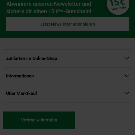
€
15
Newsletter Anmeldung
Abonniere unseren Newsletter und
Gutschein
sichere dir einen 15 €**-Gutschein!
Jetzt Newsletter abonnieren
Zahlarten im Online-Shop
Informationen
Über Marktkauf
Vertrag widerrufen