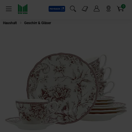
0
Payback
Markt-Angebote
Artikel
Menü
Suchfeld einblenden
Mein Konto
Markt finden
Warenkorb
Haushalt
Geschirr & Gläser
CreaTable - 24765 Adelaide Rot, Kaffeeservice