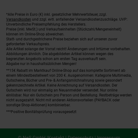
*Alle Preise in Euro (€) inkl. gesetzlicher Mehrwertsteuer, zzgl.
Fußnoten
Versandkosten
und zzgl. evtl. anfallender Versandkostenzuschläge. UVP:
Unverbindliche Preisempfehlung des Herstellers.
Preise (inkl. MwSt.) und Verkaufseinheiten (Stückzahl/Mengeneinheit)
können im Online-Shop abweichen.
Statt- und durchgestrichene Preise beziehen sich auf unseren zuvor
geforderten Verkaufspreis.
Alle Artikel solange der Vorrat reicht! Änderungen und Irrtümer vorbehalten.
Abbildungen ähnlich. Die abgebildeten Artikel können wegen des
begrenzten Angebots schon am ersten Tag ausverkauft sein.
Abgabe nur in haushaltsüblichen Mengen!
**15€ Rabatt im Marktkauf Online-Shop auf das komplette Sortiment ab
einem Mindestbestellwert von 200 €. Ausgenommen: Kategorie Multimedia,
Gutscheine, Bücher und Pre- & Anfangsmilchnahrung sowie gesondert
gekennzeichnete Artikel. Keine Anrechnung auf Versandkosten. Der
Gutschein wird nur einmalig an Neuanmelder versendet. Nur online
einlösbar. Nur ein Gutschein pro Person und Bestellung. Restbeträge werden
nicht ausgezahlt. Nicht mit anderen Aktionsvorteilen (PAYBACK oder
sonstige Shop-Aktionen) kombinierbar.
***Positive Bonitätsprüfung vorausgesetzt
© NeS GmbH |
Kontakt
|
Datenschutz
|
Impressum