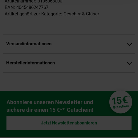
Artikelnummer: 3105068000
EAN: 4045486247767
Artikel gehört zur Kategorie:
Geschirr & Gläser
Versandinformationen
Herstellerinformationen
Fußzeile
€
15
**
Newsletter Anmeldung
Abonniere unseren Newsletter und
Gutschein
sichere dir einen 15 €**-Gutschein!
Jetzt Newsletter abonnieren