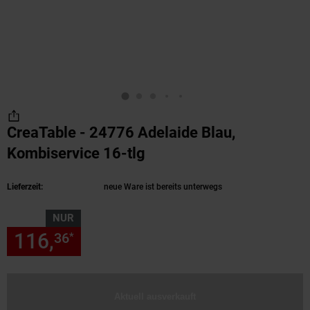
CreaTable - 24776 Adelaide Blau,
Kombiservice 16-tlg
(Produkt aktuell ausverk
Lieferzeit:
neue Ware ist bereits unterwegs
NUR
116,
nur 116,
€ Sternchen Fu
36
36
*
Aktuell ausverkauft