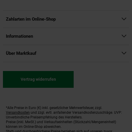
Zahlarten im Online-Shop
Informationen
Über Marktkauf
Vertrag widerrufen
*Alle Preise in Euro (€) inkl. gesetzlicher Mehrwertsteuer, zzgl.
Fußnoten
Versandkosten
und zzgl. evtl. anfallender Versandkostenzuschläge. UVP:
Unverbindliche Preisempfehlung des Herstellers.
Preise (inkl. MwSt.) und Verkaufseinheiten (Stückzahl/Mengeneinheit)
können im Online-Shop abweichen.
Statt- und durchgestrichene Preise beziehen sich auf unseren zuvor