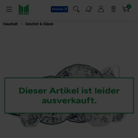
0
Payback
Markt-Angebote
Artikel
Menü
Suchfeld einblenden
Mein Konto
Markt finden
Warenkorb
Haushalt
Geschirr & Gläser
CreaTable - 24776 Adelaide Blau, Kombiservic