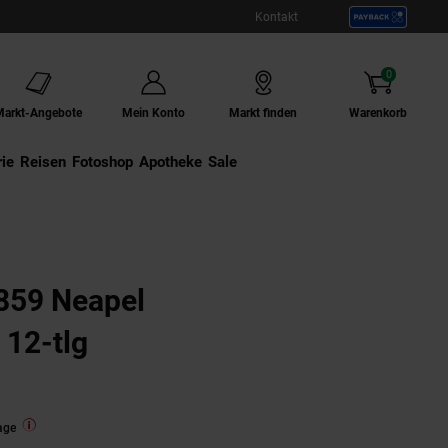
Kontakt
0
Artikel
Markt-Angebote
Mein Konto
Markt finden
Warenkorb
ie
Externer Link:
Reisen
Externer Link:
Fotoshop
Externer Link:
Apotheke
Sale
859 Neapel
 12-tlg
age