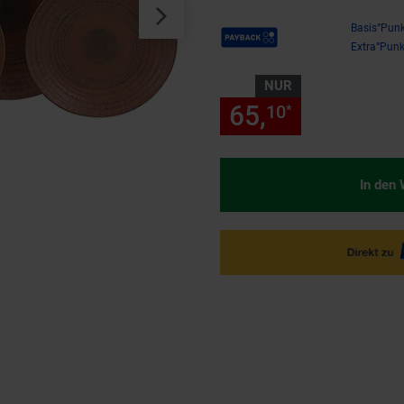
Payback Punkte
Basis°Punk
Extra°Punk
NUR
65,
nur 65,
10
10
*
In den