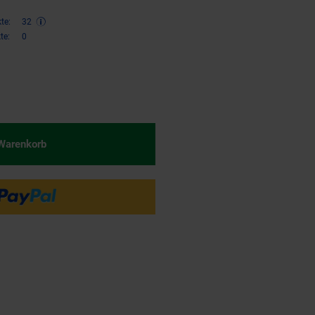
te:
32
te:
0
€ Sternchen Fußnote, Details am
 Warenkorb