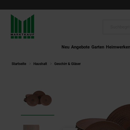
Schließen
Suche:
Neu
Angebote
Garten
Heimwerke
Startseite
Haushalt
Geschirr & Gläser
CreaTable - 24859 Neapel Te