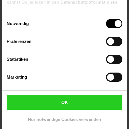
kannst Du jederzeit in den
Datenschutzinformationen
praktisch. Es ist spülmaschinen- und mikrowellengeeignet,
ändern bzw. widerrufen.
sodass Sie es mühelos im Alltag verwenden können. Die
langlebige Steinzeugqualität sorgt dafür, dass Sie lange Freude
Einwilligungsauswahl
an Ihrem Geschirr haben, egal ob beim täglichen Essen oder
Notwendig
bei besonderen Anlässen. Das Set umfasst:• 4 Speiseteller (Ø
27 cm)• 4 Dessertteller (Ø 21 cm)• 4 Mehrzweckschalen (Ø
16,5 cm)• 4 Kaffeebecher (30 cl)Vielseitigkeit und stilvolle
Präferenzen
AkzenteDas natürliche, nie perfekte Farbenspiel und die
granulierende Glasur verleihen jedem Geschirrteil einen rauen,
authentischen Charakter. Es ist ideal für den gedeckten Tisch
Statistiken
im modernen oder rustikalen Stil und schafft eine warme,
einladende Atmosphäre. Das Set ist perfekt für 4 Personen
und eignet sich sowohl für den Alltag als auch für besondere
Marketing
Anlässe, bei denen Sie Ihre Gäste mit einem stilvollen Service
beeindrucken möchten.Qualität aus DeutschlandUnser
Geschirr wird in Deutschland konzipiert und in ausgewählten
Premiumfabriken hergestellt, um höchste Qualitätsstandards
OK
zu gewährleisten. Das Ergebnis ist ein langlebiges,
hochwertiges Produkt, das Ihren Ansprüchen gerecht wird und
Nur notwendige Cookies verwenden
Ihren Tisch auf stilvolle Weise bereichert. Das leichte Gewicht
von 11,3 kg sorgt für eine angenehme Handhabung, während