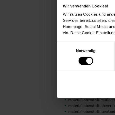
buegeln: Nicht bügeln
Wir verwenden Cookies!
fuellung: 100% not_applica
Wir nutzen Cookies und ander
fuetterungsdicke: kalt gefüt
Services bereitzustellen, di
geschlechtvangraaf: Herre
Homepage, Social Media und P
innen_material: 100% not_a
ein. Deine Cookie-Einstellun
innen_material_einsatz: 10
innensohle: konturiert
Einwilligungsauswahl
innensohle_material: Synth
Notwendig
material: Synthetik
material-fuellung-innenjac
material-futter-aermel: 100
material-futter-innenjacke:
material-kunstfellkragen: 
material-oberstoff-innenja
material-oberstoff-innense
material-oberstoff-mittlere
material-oberstoff-mittlerer
material-oberstoff-oberer-t
material-oberstoff-rueckse