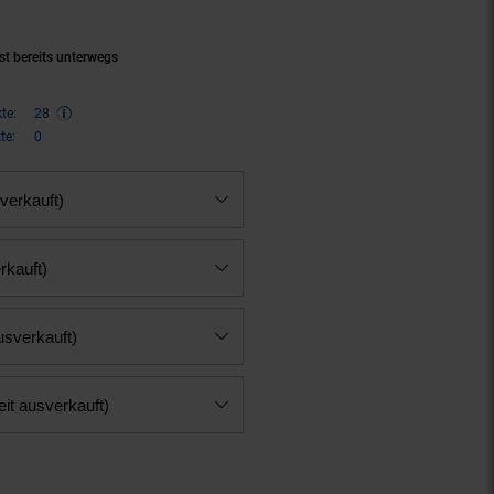
st bereits unterwegs
te:
28
te:
0
verkauft)
rkauft)
usverkauft)
eit ausverkauft)