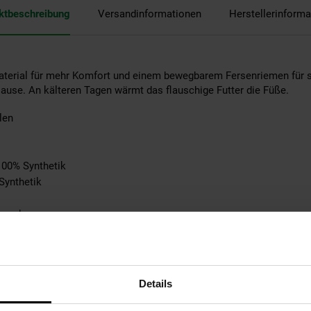
ktbeschreibung
Versandinformationen
Herstellerinforma
aterial für mehr Komfort und einem bewegbarem Fersenriemen für s
Hause. An kälteren Tagen wärmt das flauschige Futter die Füße.
len
 100% Synthetik
Synthetik
Angabe
n Pullover
nthetik/Gummi
abe
tebene: keine Angabe
Details
e Angabe