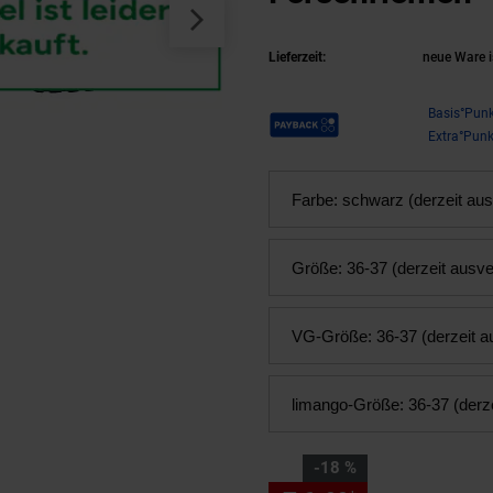
Lieferzeit:
neue Ware i
Payback Punkte
Basis°Punk
Extra°Punk
Farbe:
schwarz (derzeit aus
Größe:
36-37 (derzeit ausve
VG-Größe:
36-37 (derzeit a
limango-Größe:
36-37 (derz
Sie Sparen 18 Prozent,
-18 %