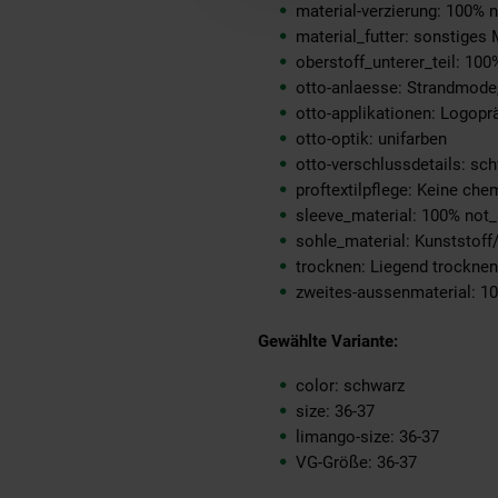
material-verzierung: 100% 
material_futter: sonstiges 
oberstoff_unterer_teil: 100
otto-anlaesse: Strandmod
otto-applikationen: Logopr
otto-optik: unifarben
otto-verschlussdetails: schw
proftextilpflege: Keine ch
sleeve_material: 100% not_
sohle_material: Kunststoff/
trocknen: Liegend trocknen
zweites-aussenmaterial: 1
Gewählte Variante:
color: schwarz
size: 36-37
limango-size: 36-37
VG-Größe: 36-37