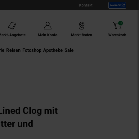
Kontakt
0
Artikel
Markt-Angebote
Mein Konto
Markt finden
Warenkorb
ie
Externer Link:
Reisen
Externer Link:
Fotoshop
Externer Link:
Apotheke
Sale
Lined Clog mit
tter und
Produkt aktuell ausverkauft)