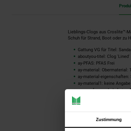
Produ
Lieblings-Clogs aus Croslite™-M
Schuh für Strand, Boot oder zu 
Gattung VG für Titel: Sanda
aboutyou-titel: Clog 'Lined'
ay-PFAS: PFAS Frei
ay-material: Obermaterial:
ay-material-eigenschaften: 
ay-material1: keine Angabe
ay-passform schuh: keine 
ay-pullover-materialart: kei
ay-schuh-acc material: Sy
ay-schuhdetails: keine Ang
ay-sondergroessen_produk
Zustimmung
ay-technologie jeans: kein
bleichen: Nicht bleichen