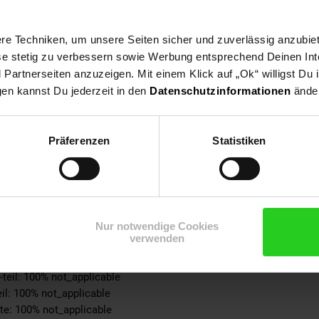
ble
e Techniken, um unsere Seiten sicher und zuverlässig anzubiet
tert
ese stetig zu verbessern sowie Werbung entsprechend Deinen In
n
artnerseiten anzuzeigen. Mit einem Klick auf „Ok“ willigst Du
pplicable
gen kannst Du jederzeit in den
Datenschutzinformationen
änder
0% not_applicable
etik
Präferenzen
Statistiken
ke: 100% not_applicable
% not_applicable
 100% not_applicable
100% not_applicable
Nur notwendige Cookies
cke: 100% not_applicable
verwenden
ite: 100% not_applicable
-schicht: 100% not_applicable
-teil: 100% not_applicable
eil: 100% not_applicable
ite: 100% not_applicable