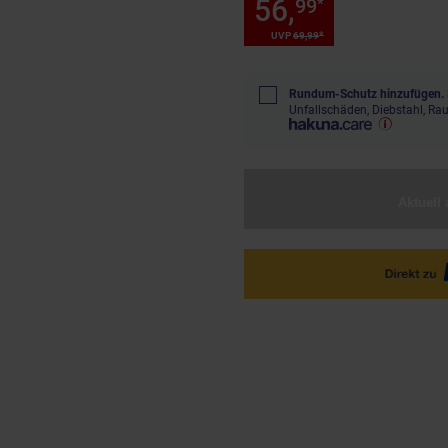
56,
Sie Spare
99
*
*
UVP
69,
99
UVP : 69,
99
€
Rundum-Schutz hinzufügen.
Unfallschäden, Diebstahl, R
Aktuell 