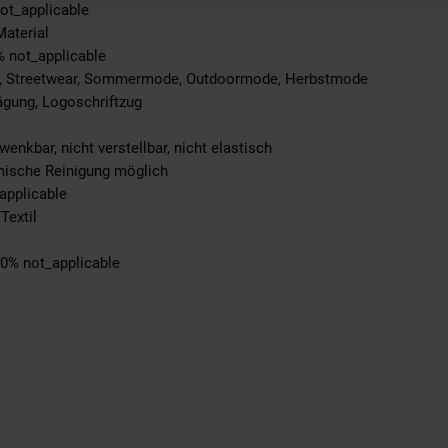
not_applicable
Material
% not_applicable
e, Streetwear, Sommermode, Outdoormode, Herbstmode
ägung, Logoschriftzug
enkbar, nicht verstellbar, nicht elastisch
emische Reinigung möglich
applicable
Textil
00% not_applicable