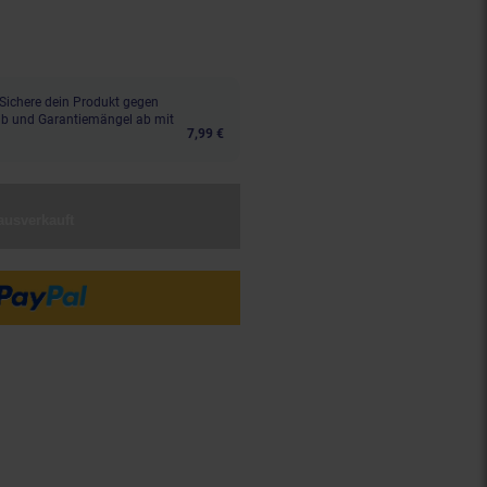
n 18 Prozent, 56,
€ Sternchen F
99
Sichere dein Produkt gegen
aub und Garantiemängel ab mit
7,99 €
ausverkauft