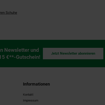
ren Schuhe
n Newsletter und
Jetzt Newsletter abonnieren
ng
 15 €**-Gutschein!
Informationen
Kontakt
Impressum