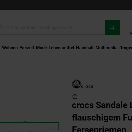
n
Wohnen
Freizeit
Mode
Lebensmittel
Haushalt
Multimedia
Droger
Clog mit flauschigem Futter und Fersenriemen
crocs Sandale 
flauschigem Fu
Fersenriemen
(