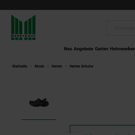
Schließen
Suche:
Neu
Angebote
Garten
Heimwerke
Startseite
Mode
Herren
Herren Schuhe
crocs Sandale Lined 