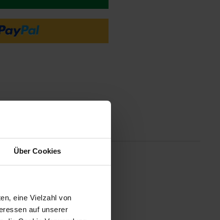
tionen
Über Cookies
arz und Weiß bringt modernen
ge Verarbeitung machen sie zum
en, eine Vielzahl von
teressen auf unserer