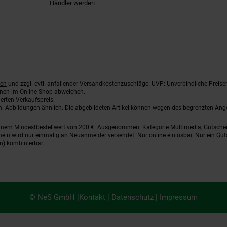
Händler werden
ten
und zzgl. evtl. anfallender Versandkostenzuschläge. UVP: Unverbindliche Preise
nnen im Online-Shop abweichen.
erten Verkaufspreis.
ten. Abbildungen ähnlich. Die abgebildeten Artikel können wegen des begrenzten An
einem Mindestbestellwert von 200 €. Ausgenommen: Kategorie Multimedia, Gutsche
ein wird nur einmalig an Neuanmelder versendet. Nur online einlösbar. Nur ein Gut
n) kombinierbar.
© NeS GmbH |
Kontakt
|
Datenschutz
|
Impressum