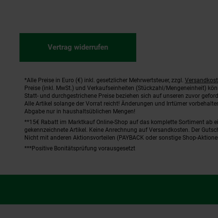
Vertrag widerrufen
*Alle Preise in Euro (€) inkl. gesetzlicher Mehrwertsteuer, zzgl.
Versandkos
Fußnoten
Preise (inkl. MwSt.) und Verkaufseinheiten (Stückzahl/Mengeneinheit) kö
Statt- und durchgestrichene Preise beziehen sich auf unseren zuvor geford
Alle Artikel solange der Vorrat reicht! Änderungen und Irrtümer vorbehal
Abgabe nur in haushaltsüblichen Mengen!
**15€ Rabatt im Marktkauf Online-Shop auf das komplette Sortiment ab 
gekennzeichnete Artikel. Keine Anrechnung auf Versandkosten. Der Gutsch
Nicht mit anderen Aktionsvorteilen (PAYBACK oder sonstige Shop-Aktione
***Positive Bonitätsprüfung vorausgesetzt