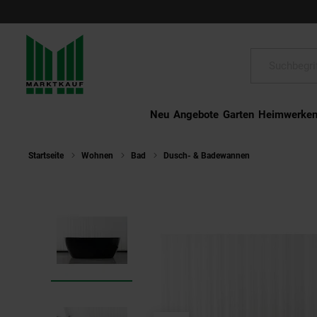
Schließen
Suche:
Neu
Angebote
Garten
Heimwerke
Startseite
Wohnen
Bad
Dusch- & Badewannen
CUBA Bade