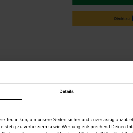
ktbeschreibung
Versandinformationen
Herstellerinforma
Details
 mit der freistehenden Badewanne CUBA. Diese edle Wanne in Schw
ng in Ihr Badezimmer. Ihr harmonisches Design und die erstklassi
e Techniken, um unsere Seiten sicher und zuverlässig anzubiet
ese stetig zu verbessern sowie Werbung entsprechend Deinen In