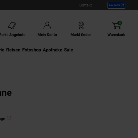
Kontakt
0
Artikel
Markt-Angebote
Mein Konto
Markt finden
Warenkorb
ie
Externer Link:
Reisen
Externer Link:
Fotoshop
Externer Link:
Apotheke
Sale
nne
age