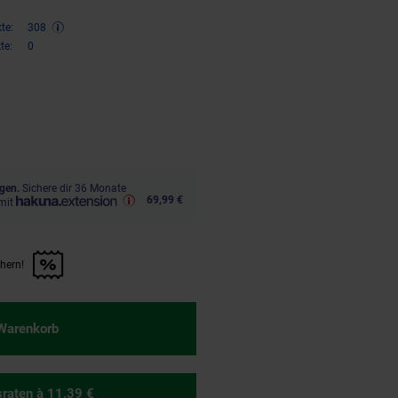
te:
308
te:
0
ren 27 Prozent, 616,
€ Sternchen
00
gen.
Sichere dir 36 Monate
69,99 €
mit
chern!
n Artikel sichern!" anwenden
 Warenkorb
sraten
à 11.39 €