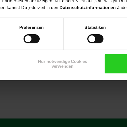
artnerseiten anzuzeigen. Mit einem Klick auf „Ok“ willigst Du
gen kannst Du jederzeit in den
Datenschutzinformationen
änder
ur
Präferenzen
Statistiken
Nur notwendige Cookies
ch- & Badewannen
verwenden