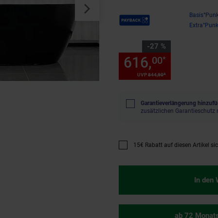
Payback Punkte
Basis°Punk
Extra°Punk
Sie Sparen 27 Prozent,
-27 %
616,
Sie Spa
00
*
*
UVP
844,
90
UVP : 844,
90
€
Garantieverlängerung hinzufü
zusätzlichen Garantieschutz 
15€ Rabatt auf diesen Artikel si
Promotion "15€ Rabatt auf diese
In den
ab 72 Monat