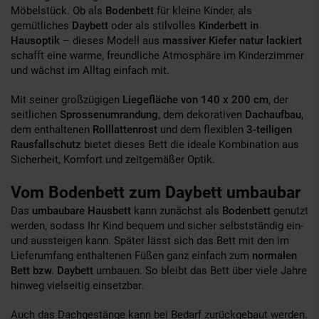
Möbelstück. Ob als
Bodenbett
für kleine Kinder, als
gemütliches
Daybett
oder als stilvolles
Kinderbett in
Hausoptik
– dieses Modell aus
massiver Kiefer natur lackiert
schafft eine warme, freundliche Atmosphäre im Kinderzimmer
und wächst im Alltag einfach mit.
Mit seiner großzügigen
Liegefläche von 140 x 200 cm
, der
seitlichen
Sprossenumrandung
, dem dekorativen
Dachaufbau
,
dem enthaltenen
Rolllattenrost
und dem flexiblen
3-teiligen
Rausfallschutz
bietet dieses Bett die ideale Kombination aus
Sicherheit, Komfort und zeitgemäßer Optik.
Vom Bodenbett zum Daybett umbaubar
Das
umbaubare Hausbett
kann zunächst als
Bodenbett
genutzt
werden, sodass Ihr Kind bequem und sicher selbstständig ein-
und aussteigen kann. Später lässt sich das Bett mit den im
Lieferumfang enthaltenen Füßen ganz einfach zum
normalen
Bett bzw. Daybett
umbauen. So bleibt das Bett über viele Jahre
hinweg vielseitig einsetzbar.
Auch das Dachgestänge kann bei Bedarf zurückgebaut werden.