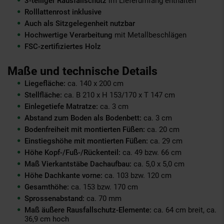
3-teiliger Rausfallschutz
im Lieferumfang enthalten
Rolllattenrost inklusive
Auch als Sitzgelegenheit nutzbar
Hochwertige Verarbeitung
mit Metallbeschlägen
FSC-zertifiziertes Holz
Maße und technische Details
Liegefläche:
ca. 140 x 200 cm
Stellfläche:
ca. B 210 x H 153/170 x T 147 cm
Einlegetiefe Matratze:
ca. 3 cm
Abstand zum Boden als Bodenbett:
ca. 3 cm
Bodenfreiheit mit montierten Füßen:
ca. 20 cm
Einstiegshöhe mit montierten Füßen:
ca. 29 cm
Höhe Kopf-/Fuß-/Rückenteil:
ca. 49 bzw. 66 cm
Maß Vierkantstäbe Dachaufbau:
ca. 5,0 x 5,0 cm
Höhe Dachkante vorne:
ca. 103 bzw. 120 cm
Gesamthöhe:
ca. 153 bzw. 170 cm
Sprossenabstand:
ca. 70 mm
Maß äußere Rausfallschutz-Elemente:
ca. 64 cm breit, ca.
36,9 cm hoch