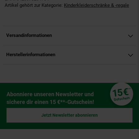
Artikel gehört zur Kategorie:
Kinderkleiderschränke & -regale
Versandinformationen
Herstellerinformationen
Fußzeile
€
15
**
Newsletter Anmeldung
Abonniere unseren Newsletter und
Gutschein
sichere dir einen 15 €**-Gutschein!
Jetzt Newsletter abonnieren