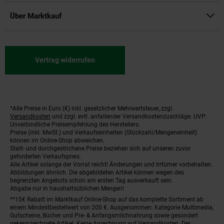
Über Marktkauf
Vertrag widerrufen
*Alle Preise in Euro (€) inkl. gesetzlicher Mehrwertsteuer, zzgl.
Fußnoten
Versandkosten
und zzgl. evtl. anfallender Versandkostenzuschläge. UVP:
Unverbindliche Preisempfehlung des Herstellers.
Preise (inkl. MwSt.) und Verkaufseinheiten (Stückzahl/Mengeneinheit)
können im Online-Shop abweichen.
Statt- und durchgestrichene Preise beziehen sich auf unseren zuvor
geforderten Verkaufspreis.
Alle Artikel solange der Vorrat reicht! Änderungen und Irrtümer vorbehalten.
Abbildungen ähnlich. Die abgebildeten Artikel können wegen des
begrenzten Angebots schon am ersten Tag ausverkauft sein.
Abgabe nur in haushaltsüblichen Mengen!
**15€ Rabatt im Marktkauf Online-Shop auf das komplette Sortiment ab
einem Mindestbestellwert von 200 €. Ausgenommen: Kategorie Multimedia,
Gutscheine, Bücher und Pre- & Anfangsmilchnahrung sowie gesondert
gekennzeichnete Artikel. Keine Anrechnung auf Versandkosten. Der