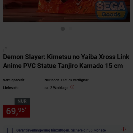
Demon Slayer: Kimetsu no Yaiba Xross Link
Anime PVC Statue Tanjiro Kamado 15 cm
Verfügbarkeit:
Nur noch 1 Stück verfügbar
Lieferzeit:
ca. 2 Werktage
NUR
69,
nur 69,
€ Sternchen Fußn
95
95
*
Garantieverlängerung hinzufügen.
Sichere dir 36 Monate