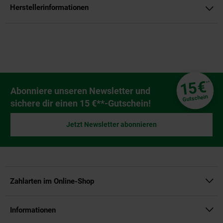
Herstellerinformationen
Fußzeile
€
15
**
Newsletter Anmeldung
Abonniere unseren Newsletter und
Gutschein
sichere dir einen 15 €**-Gutschein!
Jetzt Newsletter abonnieren
Zahlarten im Online-Shop
Informationen