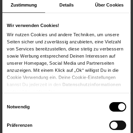
Zustimmung
Details
Über Cookies
Produktbeschreibung
Wir verwenden Cookies!
Wir nutzen Cookies und andere Techniken, um unsere
Die
Demon Slayer: Kimetsu no Yaiba Xross Link Anime PVC
Seiten sicher und zuverlässig anzubieten, eine Vielzahl
Statue Tanjiro Kamado 15 cm
bringt den entschlossenen
Dämonenjäger detailreich ins Regal. Die Figur zeigt Tanjiro in
von Services bereitzustellen, diese stetig zu verbessern
dynamischer Pose, mit konzentriertem Ausdruck und
sowie Werbung entsprechend Deinen Interessen auf
sorgfältig modellierter Uniform. Feine Details an Haar, Schwert
unserer Homepage, Social Media und Partnerseiten
und Muster des Outfits unterstreichen die hohe
anzuzeigen. Mit einem Klick auf „Ok“ willigst Du in die
Verarbeitungsqualität und machen die Statue zu einem
Cookie Verwendung ein. Deine Cookie-Einstellungen
markanten Blickfang für Fans der Serie.
kannst Du jederzeit in den
Datenschutzinformationen
Durch das kompakte Format von etwa 15 cm eignet sich die
ändern bzw. widerrufen.
Statue ideal für Schreibtisch, Vitrine oder Sammlerregal. Das
Einwilligungsauswahl
robuste PVC-Material sorgt für Stabilität und eine glatte,
Notwendig
sauber bemalte Oberfläche. Ob als Ergänzung zu einer
bestehenden Sammlung oder als einzelnes Highlight – diese
Figur setzt den Charakter authentisch in Szene.
Präferenzen