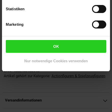
Detailreiche PVC-Statue von Tanjiro Kamado
Höhe von ca. 15 cm, passend für Vitrinen und Regale
Statistiken
Saubere Bemalung und sorgfältig ausgearbeitete
Proportionen
Robustes Material für langlebige Präsentation
Marketing
Geeignet für Anime-Fans und Figuren-Sammler
OK
Achtung: Nicht für Kinder unter 36 Monaten geeignet.
Alter
Erwachsene
Nur notwendige Cookies verwenden
Artikelnummer: 3154991000
EAN: 4582733455945
Artikel gehört zur Kategorie:
Actionfiguren & Spielzeugfiguren
Versandinformationen