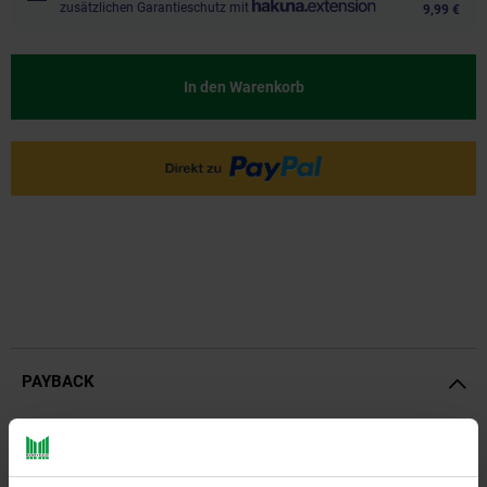
zusätzlichen Garantieschutz mit
9,99 €
In den Warenkorb
PAYBACK
Payback Punkte
Basis°Punkte:
34
Extra°Punkte:
0