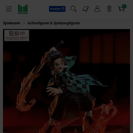
0
Payback
Markt-Angebote
Artikel
Menü
Suchfeld einblenden
Mein Konto
Markt finden
Warenkorb
Spielwaren
Actionfiguren & Spielzeugfiguren
Demon Slayer: Kimetsu no Y