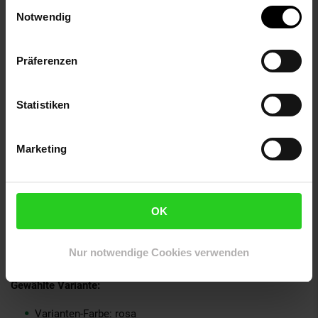
Einwilligungsauswahl
Anzahl Teile: 1
Notwendig
Serien-Bezeichnung: TOPModel
Elektroprodukt: Nein
Präferenzen
Farbe: rosa
Verantwortliche Person für die EU: Depesche Vertrieb
GmbH & Co. KG, Vierlander Straße 14, 21502 Geesthacht,
Statistiken
Deutschland, info@depesche.com
GPSR PLZ & Ort: 21502 Geesthacht
Produkttyp: Schulrucksack Trolley MY BFF
Marketing
Grundpreispflicht: Nein
Lieferungsumfang: 1 Rucksack
Marke: TOPModel
Material: Polyester
OK
Inhalt (in ml): 28000
Maßangabe: 23 x 34 x 54 cm
Nur notwendige Cookies verwenden
Warnhinweis: Keine Warnhinweise!
Gewählte Variante:
Varianten-Farbe: rosa