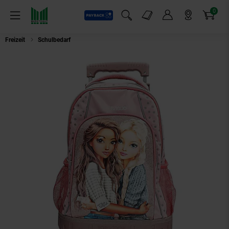
0
Payback
Markt-Angebote
Artikel
Menü
Suchfeld einblenden
Mein Konto
Markt finden
Warenkorb
Freizeit
Schulbedarf
Depesche Schulrucksack Trolley MY BFF TOPModel 2