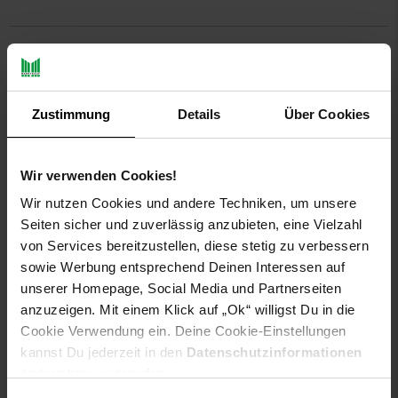
Produktbeschreibung
TOPModel Schulrucksack-Trolley DOTS
Zustimmung
Details
Über Cookies
Lässig gepunktet: Der Schulrucksack-Trolley von TOPModel in
Rosa mit grauen Punkten ist superpraktisch und mit dem
Wir verwenden Cookies!
großen Doppel-Modelmotiv auf Glitzerhintergrund auch super
stylish. Drei Fächer, Teleskopgriff und leichtgängige Räder
Wir nutzen Cookies und andere Techniken, um unsere
machen ihn zum perfekten Schulkameraden. Gut zu wissen:
Seiten sicher und zuverlässig anzubieten, eine Vielzahl
Eine Rückenklappe zum Überstülpen über die Räder verhindert
von Services bereitzustellen, diese stetig zu verbessern
das Beschmutzen der Kleidung. Hauptmaterial: 100 Prozent
sowie Werbung entsprechend Deinen Interessen auf
Polyester
unserer Homepage, Social Media und Partnerseiten
Artikeldetails:
anzuzeigen. Mit einem Klick auf „Ok“ willigst Du in die
Maße (LxBxH): ca. 23 × 34 × 54 cm
Cookie Verwendung ein. Deine Cookie-Einstellungen
Material: 100 % Polyester
kannst Du jederzeit in den
Datenschutzinformationen
Gewicht: ca. 1,78 kg
ändern bzw. widerrufen.
Lieferumfang: 1× Schulrucksack-Trolley