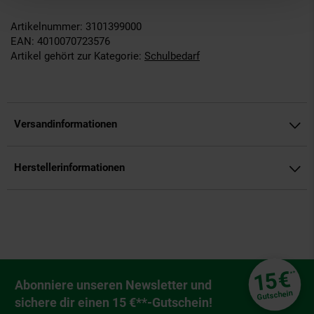
Artikelnummer: 3101399000
EAN: 4010070723576
Artikel gehört zur Kategorie:
Schulbedarf
Versandinformationen
Herstellerinformationen
Fußzeile
€
15
**
Newsletter Anmeldung
Abonniere unseren Newsletter und
Gutschein
sichere dir einen 15 €**-Gutschein!