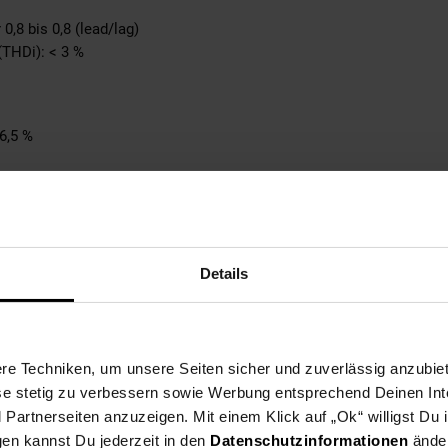
 0,8 bis 0,8 (lead/lag)
(THDi): < 3 %
6,5 %
W
Details
 280,5 × 190 × 40 mm
 wasserdicht)
 bis +65 °C (Leistungsreduzierung ab ca. >45 °C)
e Techniken, um unsere Seiten sicher und zuverlässig anzubiet
on (passiv, lüfterlos)
ese stetig zu verbessern sowie Werbung entsprechend Deinen In
artnerseiten anzuzeigen. Mit einem Klick auf „Ok“ willigst Du
gen kannst Du jederzeit in den
Datenschutzinformationen
änder