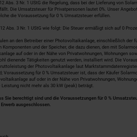
 12 Abs. 3 Nr. 1 UStG die Regelung, dass bei der Lieferung von So
ällt. Die Umsatzsteuer für Privatpersonen lautet 0%. Unser Angebot 
che die Voraussetzung für 0 % Umsatzsteuer erfüllen.
 12 Abs. 3 Nr. 1 UStG wie folgt: Die Steuer ermäßigt sich auf 0 Proz
len an den Betreiber einer Photovoltaikanlage, einschließlich der fü
n Komponenten und der Speicher, die dazu dienen, den mit Solarmo
ikanlage auf oder in der Nähe von Privatwohnungen, Wohnungen sow
l dienende Tätigkeiten genutzt werden, installiert wird. Die Vorau
te Bruttoleistung der Photovoltaikanlage laut Marktstammdatenregiste
rd; Voraussetzung für 0 % Umsatzsteuer ist, dass der Käufer Solar
ovoltaikanlage auf oder in der Nähe von Privatwohnungen, Wohnunge
e Leistung nicht mehr als 30 kW (peak) beträgt.
ss Sie berechtigt sind und die Voraussetzungen für 0 % Umsatzsteu
 Erwerb ausgeschlossen.
buch