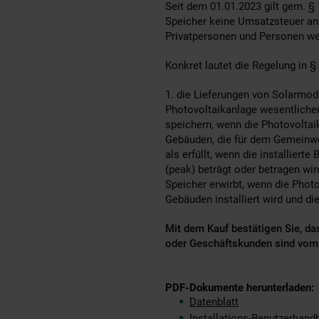
Seit dem 01.01.2023 gilt gem. §
Speicher keine Umsatzsteuer anf
Privatpersonen und Personen wel
Konkret lautet die Regelung in §
1. die Lieferungen von Solarmodu
Photovoltaikanlage wesentliche
speichern, wenn die Photovolta
Gebäuden, die für dem Gemeinwoh
als erfüllt, wenn die installier
(peak) beträgt oder betragen wi
Speicher erwirbt, wenn die Phot
Gebäuden installiert wird und di
Mit dem Kauf bestätigen Sie, da
oder Geschäftskunden sind vom
PDF-Dokumente herunterladen:
Datenblatt
Installations-Benutzerhand