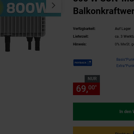
Balkonkraftwer
wetterfest, Pl
Verfügbarkeit:
Auf Lager
Installation, 2
Lieferzeit:
ca. 3 Werkt
Hinweis:
0% MwSt. g
Micro Inverter
Payback Punkte
Basis°Punk
Extra°Punk
NUR
69,
nur 69,
00
00
*
In den