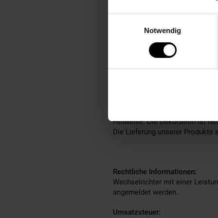
Integrierte Wi-Fi-Kommunik
Einwilligungsauswahl
Schutz & Sicherheit:
Notwendig
DC-Verpolungsschutz, AC Ü
LIEFERUMFANG
1 x DEYE SUN-M80G4-EU-Q
Hinweise: Die Dekoration ist nic
Die Lieferung unserer Produkte a
Rechtliche Informationen:
Wechselrichter mit einer Leistu
angemeldet werden.
Umsatzsteuer: