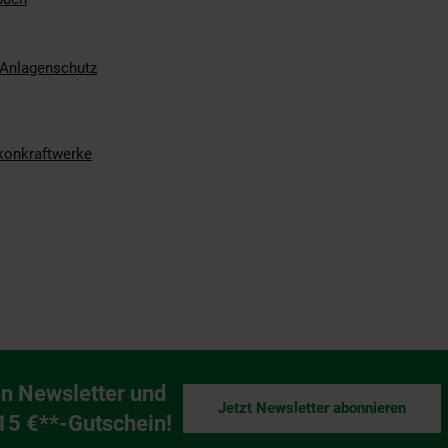
d Anlagenschutz
konkraftwerke
n Newsletter und
Jetzt Newsletter abonnieren
ng
 15 €**-Gutschein!