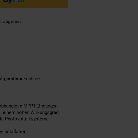
ät abgeben.
Altgeräterücknahme
nabhängigen MPPT-Eingängen,
AC, einem hohen Wirkungsgrad
kte Photovoltaiksysteme.
Installation.