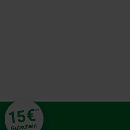
€
15
**
Gutschein