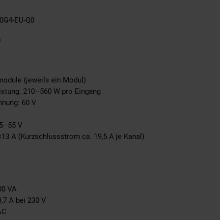
80G4-EU-Q0
0
odule (jeweils ein Modul)
istung: 210–560 W pro Eingang
nung: 60 V
25–55 V
13 A (Kurzschlussstrom ca. 19,5 A je Kanal)
00 VA
,7 A bei 230 V
AC