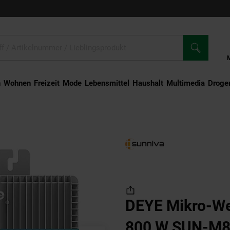
n
Wohnen
Freizeit
Mode
Lebensmittel
Haushalt
Multimedia
Droger
ikro-Wechselrichter 800 W SUN-M80G4-EU-Q0 für Balkonkraftwerk, IP67 wetterfest, 
DEYE Mikro-We
800 W SUN-M8