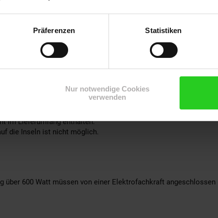
ation (2,4 GHz) für Monitoring über App/Webportal
Präferenzen
Statistiken
berstrom/Überspannungsschutz, Kurzschlussschutz, thermischer Sc
Nur notwendige Cookies
verwenden
0 800W Micro-Wechselrichter
ht im Lieferumfang enthalten.
uf die Inseln ist nicht möglich.
ng über 600 Watt müssen von einer Elektrofachkraft angeschlossen