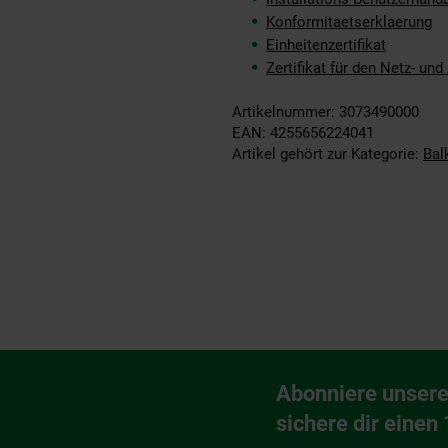
Konformitaetserklaerung
Einheitenzertifikat
Zertifikat für den Netz- un
Artikelnummer: 3073490000
EAN: 4255656224041
Artikel gehört zur Kategorie:
Bal
Fußzeile
Abonniere unsere
Newsletter Anmeldu
sichere dir einen