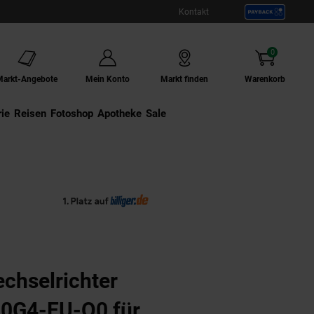
Kontakt
0
Artikel
Markt-Angebote
Mein Konto
Markt finden
Warenkorb
ie
Externer Link:
Reisen
Externer Link:
Fotoshop
Externer Link:
Apotheke
Sale
Plug&Play Installation, 2 MPPT, WIFI, Micro Inverter
chselrichter
0G4-EU-Q0 für