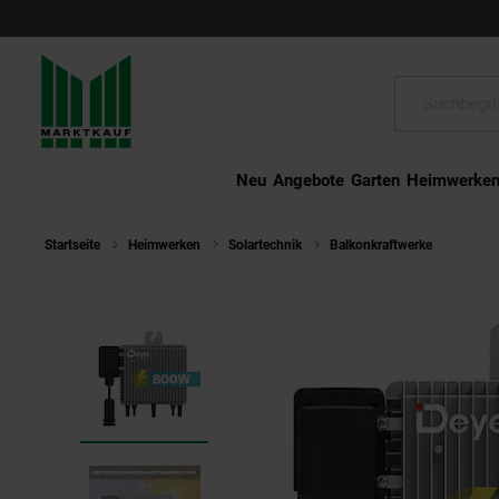
Schließen
Suche:
Neu
Angebote
Garten
Heimwerke
Startseite
Heimwerken
Solartechnik
Balkonkraftwerke
DEYE M