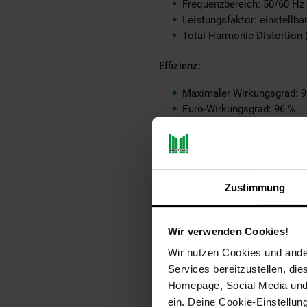
Frequenzbereich: 50/60 Hz
Leistungsfaktor: einstellbar
Total Harmonic Distortion 
Effizienz:
Maximaler Wirkungsgrad: 9
Euro-Wirkungsgrad: 96 %
MPPT-Effizienz: > 99 %
Nachtverbrauch: ca. 50 m
Abmessungen & Schutz:
Zustimmung
Abmessungen (B×H×T): ca.
Gewicht: ~3 kg
Schutzart: IP67 (staub- und
Wir verwenden Cookies!
Betriebstemperatur: –40 °C
Wir nutzen Cookies und ander
Kühlung: natürliche Konvekti
Services bereitzustellen, di
Homepage, Social Media und P
Kommunikation / Monitoring:
ein. Deine Cookie-Einstellun