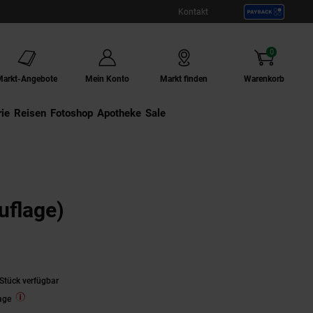
Kontakt
0
Artikel
Markt-Angebote
Mein Konto
Markt finden
Warenkorb
ie
Externer Link:
Reisen
Externer Link:
Fotoshop
Externer Link:
Apotheke
Sale
uflage)
Stück verfügbar
age