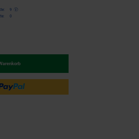
te:
9
te:
0
€ Sternchen Fußnote, Details am
 Warenkorb