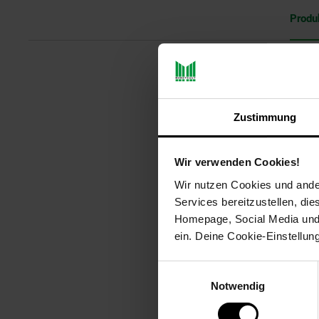
Produ
Genießen Sie eine Partie Diaman
sich in die Tacora-Höhle auf der
und alle Ihre Diamanten verlieren
Zustimmung
Sprache/Untertitel:
englisch
Wir verwenden Cookies!
Wir nutzen Cookies und ander
Achtung: Nicht für Kinder unter
Services bereitzustellen, di
Alter
Homepage, Social Media und P
ein. Deine Cookie-Einstellun
Artikelnummer: 3087855000
EAN: 3701551702500
Einwilligungsauswahl
Artikel gehört zur Kategorie:
Ges
Notwendig