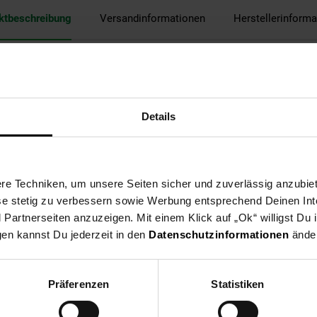
ktbeschreibung
Versandinformationen
Herstellerinforma
t mit Familie oder Freunden und begeben Sie sich auf die Suche n
 Suche nach vergessenen Schätzen, aber seien Sie vorsichtig, sonst 
.
Details
e Techniken, um unsere Seiten sicher und zuverlässig anzubiet
 36 Monaten geeignet.
ese stetig zu verbessern sowie Werbung entsprechend Deinen In
ab 8 Jahre
artnerseiten anzuzeigen. Mit einem Klick auf „Ok“ willigst Du
gen kannst Du jederzeit in den
Datenschutzinformationen
änder
ellschaftsspiele
Präferenzen
Statistiken