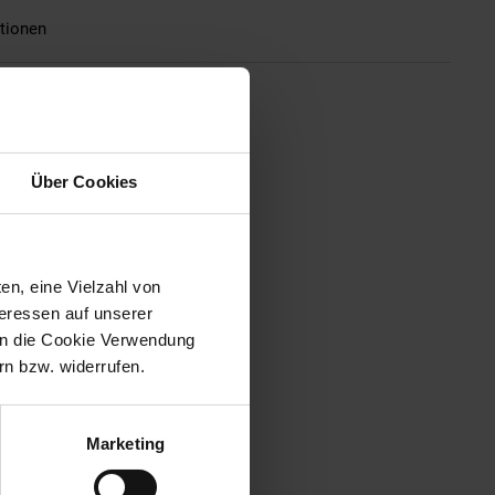
tionen
ach Ihren Diamanten. Begeben Sie
könnten Sie in eine Falle tappen
Über Cookies
en, eine Vielzahl von
teressen auf unserer
 in die Cookie Verwendung
n bzw. widerrufen.
Marketing