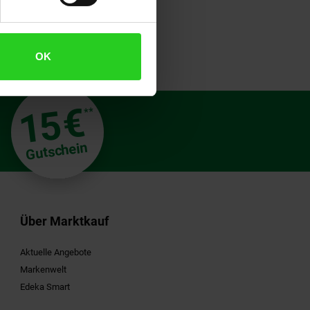
OK
€
15
**
Gutschein
Über Marktkauf
Aktuelle Angebote
Markenwelt
Edeka Smart