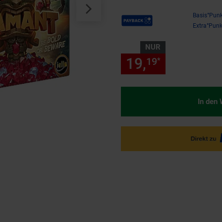
Payback Punkte
Basis°Punk
Extra°Punk
NUR
19,
nur 19,
19
19
*
In den