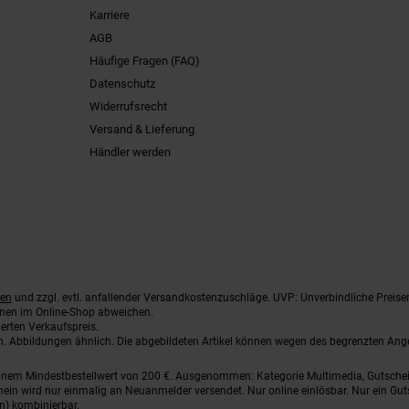
Karriere
AGB
Häufige Fragen (FAQ)
Datenschutz
Widerrufsrecht
Versand & Lieferung
Händler werden
ten
und zzgl. evtl. anfallender Versandkostenzuschläge. UVP: Unverbindliche Preise
nnen im Online-Shop abweichen.
erten Verkaufspreis.
ten. Abbildungen ähnlich. Die abgebildeten Artikel können wegen des begrenzten An
einem Mindestbestellwert von 200 €. Ausgenommen: Kategorie Multimedia, Gutsche
ein wird nur einmalig an Neuanmelder versendet. Nur online einlösbar. Nur ein Gut
n) kombinierbar.