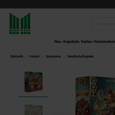
Schließen
Suche:
Neu
Angebote
Garten
Heimwerke
Startseite
Freizeit
Spielwaren
Gesellschaftsspiele
Diamant (N