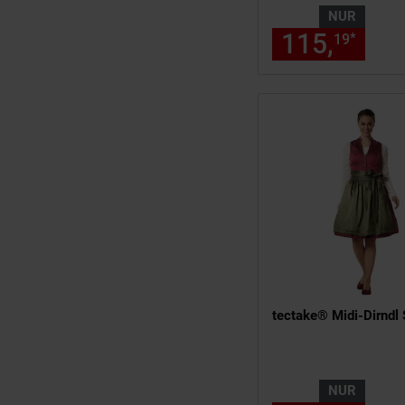
NUR
115,
nur
*
19
tectake® Midi-Dirndl 
NUR