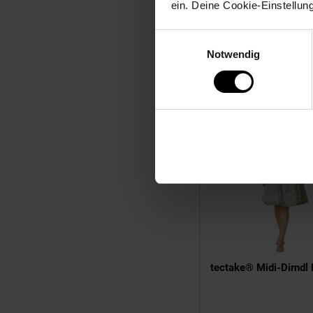
ein. Deine Cookie-Einstellun
NUR
Einwilligungsauswahl
35,
nur 3
*
99
Notwendig
tectake® Midi-Dirndl 