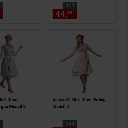
R
NUR
ls am Seitenende
n Fußnote, Details am Seitenend
nur 50,
€ Sternchen Fußnote, De
44,
nur 44,
€ Ste
*
*
19
99
99
idi-Dirndl
tectake® Midi-Dirndl Erding
gau Modell 2
Modell 2
R
NUR