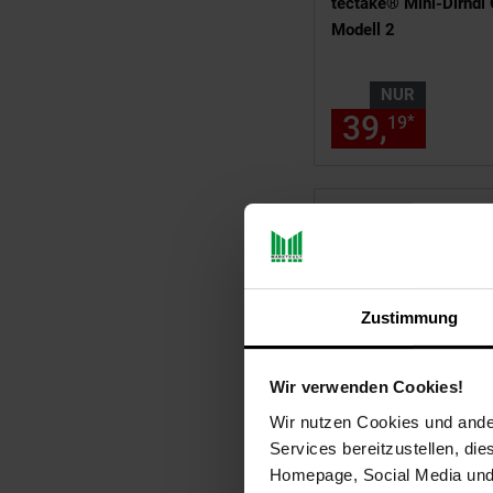
tectake® Mini-Dirndl
Modell 2
NUR
39,
nur 3
*
19
Zustimmung
Wir verwenden Cookies!
Wir nutzen Cookies und ander
Services bereitzustellen, di
tectake® Mini-Dirndl 
Homepage, Social Media und P
Modell 1