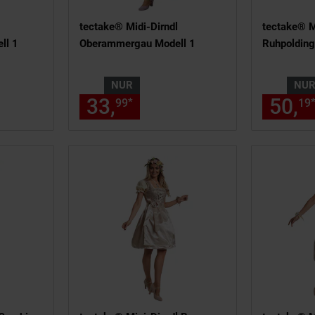
tectake® Midi-Dirndl
tectake® M
ll 1
Oberammergau Modell 1
Ruhpolding
NUR
NU
7,
€ Sternchen Fußnote, Details
33,
nur 33,
€ Sternche
50,
*
99
99
99
19