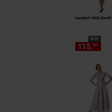
tectake® Midi-Dirndl 
NUR
115,
nur
*
19