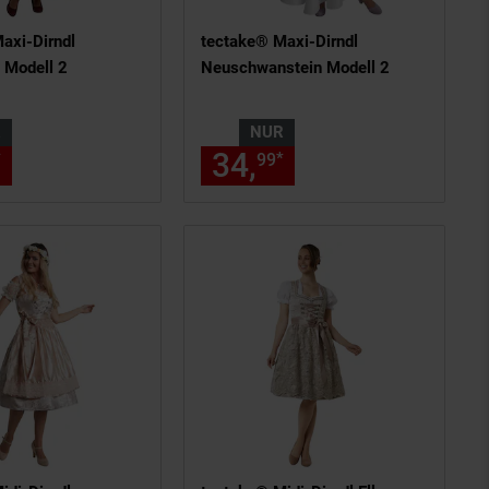
axi-Dirndl
tectake® Maxi-Dirndl
 Modell 2
Neuschwanstein Modell 2
R
NUR
 am Seitenende
n Fußnote, Details am Seitenend
nur 50,
€ Sternchen Fußnote, De
34,
nur 34,
€ Ste
*
*
19
99
99