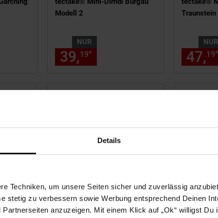
 Garching
tectake® Mini-Dirndl Burgau
tectake® M
Modell 2
Traunstein
NUR
NU
9,
€ Sternchen Fußnote, Details
39,
nur 39,
€ Sternche
47,
*
19
19
19
19
Details
e Techniken, um unsere Seiten sicher und zuverlässig anzubiet
ese stetig zu verbessern sowie Werbung entsprechend Deinen In
Altötting
tectake® Mini-Dirndl Garching
tectake® M
artnerseiten anzuzeigen. Mit einem Klick auf „Ok“ willigst Du
Modell 1
Herrenchie