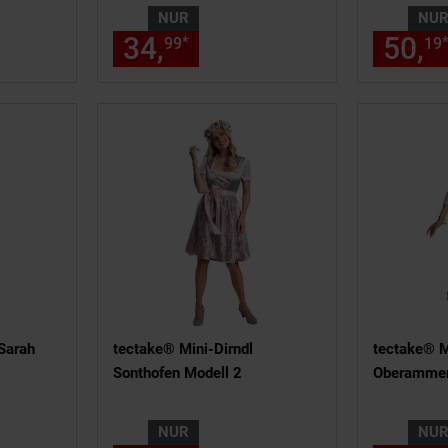
NUR
NU
 115,
€ Sternchen Fußnote, Detai
34,
nur 34,
€ Sternche
50,
*
19
99
99
19
Sarah
tectake® Mini-Dirndl
tectake® M
Sonthofen Modell 2
Oberammer
NUR
NU