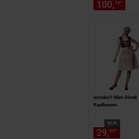
100,
nur
*
19
tectake® Mini-Dirndl
Kaufbeuren
NUR
29,
nur 2
*
99