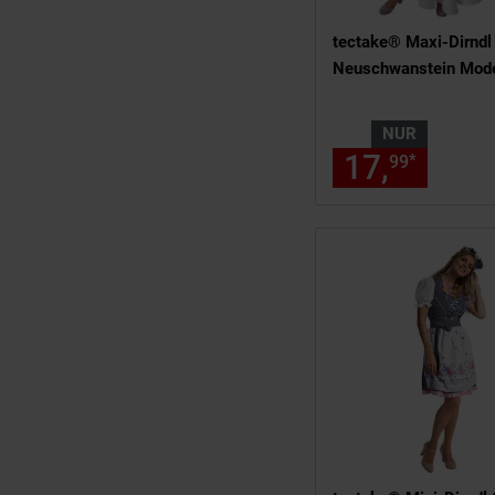
tectake® Maxi-Dirndl
Neuschwanstein Mode
NUR
17,
nur 1
*
99