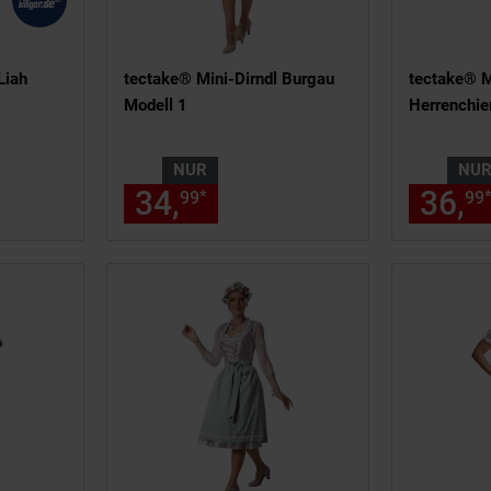
Liah
tectake® Mini-Dirndl Burgau
tectake® M
Modell 1
Herrenchie
NUR
NU
 115,
€ Sternchen Fußnote, Detai
34,
nur 34,
€ Sternche
36,
*
19
99
99
99