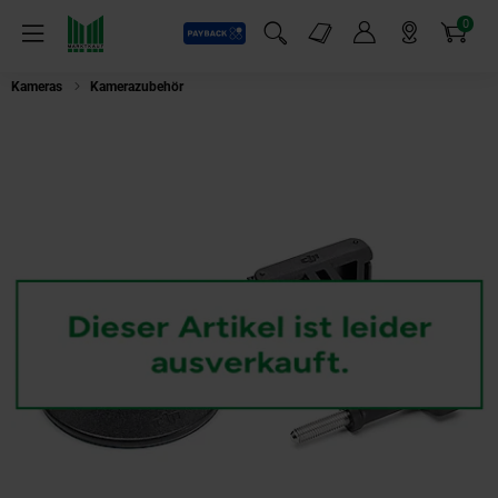
0
Payback
Markt-Angebote
Artikel
Menü
Suchfeld einblenden
Mein Konto
Markt finden
Warenkorb
Kameras
Kamerazubehör
dji Action Kamera Zubehör Osmo Action 3 - Haf