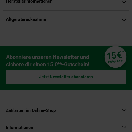
Herstellerinformationen
Altgeräterücknahme
Fußzeile
€
15
**
Newsletter Anmeldung
Abonniere unseren Newsletter und
Gutschein
sichere dir einen 15 €**-Gutschein!
Jetzt Newsletter abonnieren
Zahlarten im Online-Shop
Informationen