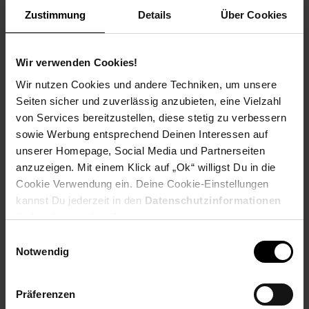
Payback Punkte
Basis°Punkte:
13
Zustimmung
Details
Über Cookies
Extra°Punkte:
0
Wir verwenden Cookies!
Produktbeschreibung
Wir nutzen Cookies und andere Techniken, um unsere
Seiten sicher und zuverlässig anzubieten, eine Vielzahl
Mit dem Osmo Action 3 - Hafthalterungsset können Sie Ihre
von Services bereitzustellen, diese stetig zu verbessern
Osmo Action 3 Actionkamera sicher befestigen und furchtlose
sowie Werbung entsprechend Deinen Interessen auf
Abenteuer erleben. Dieses Set bietet Ihnen die Flexibilität, Ihre
Kamera an verschiedenen Oberflächen und Sportgeräten zu
unserer Homepage, Social Media und Partnerseiten
befestigen, damit Sie atemberaubende Aufnahmen in
anzuzeigen. Mit einem Klick auf „Ok“ willigst Du in die
Bewegung festhalten können. Das Set enthält:
Cookie Verwendung ein. Deine Cookie-Einstellungen
Schnellverschluss-Adapterhalterung: Mit einer neuen
kannst Du jederzeit in den
Datenschutzinformationen
Metallklemme für verbesserten Halt. Diese Halterung
ändern bzw. widerrufen.
ermöglicht es Ihnen, Ihre Kamera schnell zu befestigen und zu
lösen. Feststellschraube: Die Feststellschraube sorgt dafür,
Einwilligungsauswahl
dass Ihre Kamera sicher an Ort und Stelle bleibt, ohne zu
Notwendig
verrutschen. Hafthalterung (flach): Diese Hafthalterung verfügt
über eine großzügige Haftfläche, die festen Halt bietet. Mit der
großen 3M-Haftfläche auf der Unterseite kann die Kamera
Präferenzen