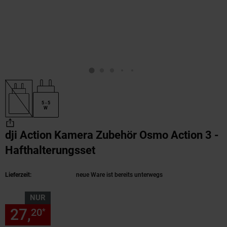
5 - 5
W
dji Action Kamera Zubehör Osmo Action 3 -
Hafthalterungsset
(Produkt aktuell ausverkau
Lieferzeit:
neue Ware ist bereits unterwegs
NUR
27,
nur 27,
€ Sternchen Fußn
20
20
*