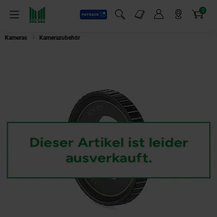
0
Payback
Markt-Angebote
Artikel
Menü
Suchfeld einblenden
Mein Konto
Markt finden
Warenkorb
Kameras
Kamerazubehör
Dji Osmo Action 4 Glass Lens Cover (Objektiva