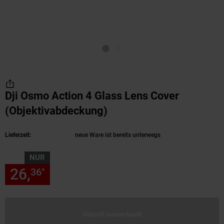
Dji Osmo Action 4 Glass Lens Cover
(Objektivabdeckung)
(Produkt aktuell ausver
Lieferzeit:
neue Ware ist bereits unterwegs
NUR
26,
nur 26,
€ Sternchen Fußn
36
36
*
Aktuell ausverkauft