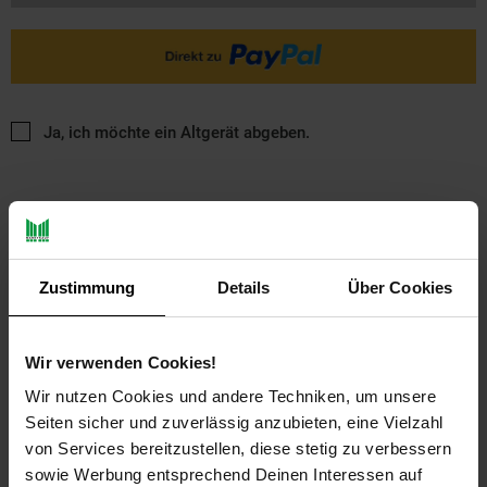
Ja, ich möchte ein Altgerät abgeben.
Zustimmung
Details
Über Cookies
PAYBACK
Wir verwenden Cookies!
Wir nutzen Cookies und andere Techniken, um unsere
Payback Punkte
Basis°Punkte:
13
Seiten sicher und zuverlässig anzubieten, eine Vielzahl
Extra°Punkte:
0
von Services bereitzustellen, diese stetig zu verbessern
sowie Werbung entsprechend Deinen Interessen auf