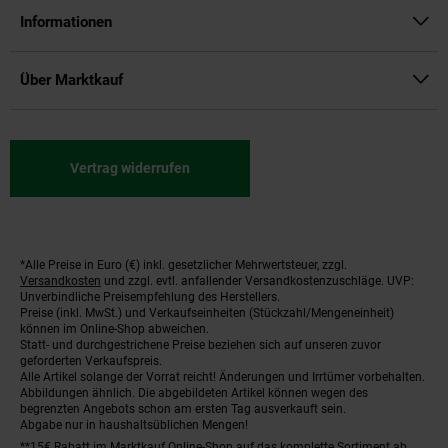
Informationen
Über Marktkauf
Vertrag widerrufen
*Alle Preise in Euro (€) inkl. gesetzlicher Mehrwertsteuer, zzgl.
Fußnoten
Versandkosten
und zzgl. evtl. anfallender Versandkostenzuschläge. UVP:
Unverbindliche Preisempfehlung des Herstellers.
Preise (inkl. MwSt.) und Verkaufseinheiten (Stückzahl/Mengeneinheit)
können im Online-Shop abweichen.
Statt- und durchgestrichene Preise beziehen sich auf unseren zuvor
geforderten Verkaufspreis.
Alle Artikel solange der Vorrat reicht! Änderungen und Irrtümer vorbehalten.
Abbildungen ähnlich. Die abgebildeten Artikel können wegen des
begrenzten Angebots schon am ersten Tag ausverkauft sein.
Abgabe nur in haushaltsüblichen Mengen!
**15€ Rabatt im Marktkauf Online-Shop auf das komplette Sortiment ab