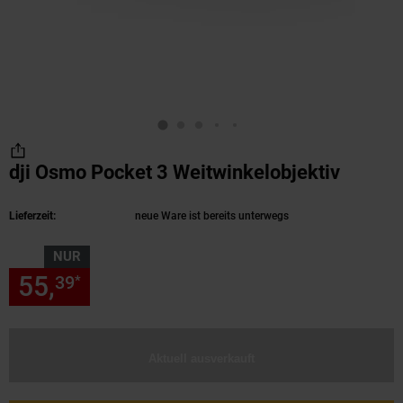
dji Osmo Pocket 3 Weitwinkelobjektiv
(Produk
Lieferzeit:
neue Ware ist bereits unterwegs
NUR
55,
nur 55,
€ Sternchen Fußn
39
39
*
Aktuell ausverkauft