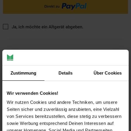
Ja, ich möchte ein Altgerät abgeben.
Zustimmung
Details
Über Cookies
PAYBACK
Wir verwenden Cookies!
Payback Punkte
Basis°Punkte:
27
Wir nutzen Cookies und andere Techniken, um unsere
Extra°Punkte:
0
Seiten sicher und zuverlässig anzubieten, eine Vielzahl
von Services bereitzustellen, diese stetig zu verbessern
sowie Werbung entsprechend Deinen Interessen auf
Produktbeschreibung
unserer Homepage, Social Media und Partnerseiten