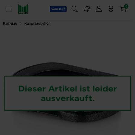
0
Payback
Markt-Angebote
Artikel
Menü
Suchfeld einblenden
Mein Konto
Markt finden
Warenkorb
Kameras
Kamerazubehör
dji Osmo Pocket 3 Weitwinkelobjektiv