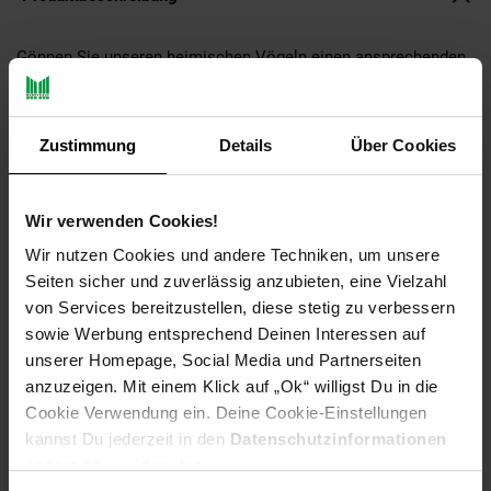
Gönnen Sie unseren heimischen Vögeln einen ansprechenden
Rückzugsort mit dem Dobar Eiche Nistkasten im Camouflage-
Design.
Zustimmung
Details
Über Cookies
Das stabile Kiefernholz sorgt für eine lange Lebensdauer des
Nistkasten. Durch die variablen Einflug-Lochgrößen können
sich verschiedenste Vögel einnisten. Ihnen wird ein großes
Kino im heimischen Garten geboten.
Wir verwenden Cookies!
Wir nutzen Cookies und andere Techniken, um unsere
Seiten sicher und zuverlässig anzubieten, eine Vielzahl
Dobar Eiche Nistkasten Camouflage-Design
von Services bereitzustellen, diese stetig zu verbessern
Beobachtungs-Nistkasten für heimische Wildvögel mit
sowie Werbung entsprechend Deinen Interessen auf
variablen Öffnungslöchern
unserer Homepage, Social Media und Partnerseiten
Camouflage-Design mit Eichenblatt-Eichel-Motiv - fügt
anzuzeigen. Mit einem Klick auf „Ok“ willigst Du in die
sich passend in die natürliche Umgebung in Ihrem Garten
Cookie Verwendung ein. Deine Cookie-Einstellungen
ein
kannst Du jederzeit in den
Datenschutzinformationen
Aus stabilem Kiefernholz hergestellt - inkl.
tierfreundlicher Farblasur für lange Haltbarkeit in Ihrem
ändern bzw. widerrufen.
Garten