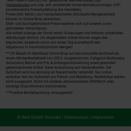
*Alle Preise in Euro (€) inkl. gesetzlicher Mehrwertsteuer, zzgl.
Fußnoten
Versandkosten
und zzgl. evtl. anfallender Versandkostenzuschläge. UVP:
Unverbindliche Preisempfehlung des Herstellers.
Preise (inkl. MwSt.) und Verkaufseinheiten (Stückzahl/Mengeneinheit)
können im Online-Shop abweichen.
Statt- und durchgestrichene Preise beziehen sich auf unseren zuvor
geforderten Verkaufspreis.
Alle Artikel solange der Vorrat reicht! Änderungen und Irrtümer vorbehalten.
Abbildungen ähnlich. Die abgebildeten Artikel können wegen des
begrenzten Angebots schon am ersten Tag ausverkauft sein.
Abgabe nur in haushaltsüblichen Mengen!
**15€ Rabatt im Marktkauf Online-Shop auf das komplette Sortiment ab
einem Mindestbestellwert von 200 €. Ausgenommen: Kategorie Multimedia,
Gutscheine, Bücher und Pre- & Anfangsmilchnahrung sowie gesondert
gekennzeichnete Artikel. Keine Anrechnung auf Versandkosten. Der
Gutschein wird nur einmalig an Neuanmelder versendet. Nur online
einlösbar. Nur ein Gutschein pro Person und Bestellung. Restbeträge werden
nicht ausgezahlt. Nicht mit anderen Aktionsvorteilen (PAYBACK oder
sonstige Shop-Aktionen) kombinierbar.
***Positive Bonitätsprüfung vorausgesetzt
© NeS GmbH |
Kontakt
|
Datenschutz
|
Impressum