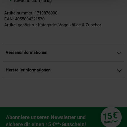
Gewicht: ca. 1,45 kg
Artikelnummer: 1719876000
EAN: 4055894221570
Artikel gehört zur Kategorie:
Vogelkäfige & Zubehör
Versandinformationen
Herstellerinformationen
Fußzeile
€
15
**
Newsletter Anmeldung
Abonniere unseren Newsletter und
Gutschein
sichere dir einen 15 €**-Gutschein!