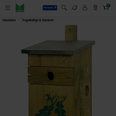
0
Payback
Markt-Angebote
Artikel
Menü
Suchfeld einblenden
Mein Konto
Markt finden
Warenkorb
Haustiere
Vogelkäfige & Zubehör
Dobar Eiche Nistkasten Camouflage-De