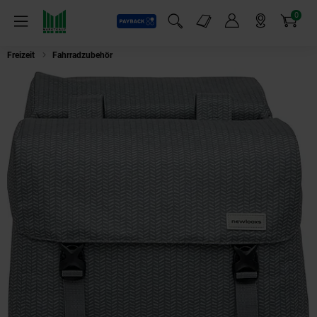
0
Payback
Markt-Angebote
Artikel
Menü
Suchfeld einblenden
Mein Konto
Markt finden
Warenkorb
Freizeit
Fahrradzubehör
Doppelpacktasche Mondi Joy Double Nima, gra