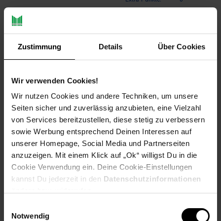
Produktbeschreibung
Zustimmung
Details
Über Cookies
Die Mondi Joy ist eine durchdachte Doppelpacktasche für alle,
die unterwegs Wert auf Funktionalität und Stil legen. Gefertigt
Wir verwenden Cookies!
aus wasserabweisendem, Polyester, bietet sie zuverlässigen
Schutz bei wechselhaftem Wetter. Zwei zusätzliche
Wir nutzen Cookies und andere Techniken, um unsere
Reißverschlussfächer sorgen für Ordnung, während
Seiten sicher und zuverlässig anzubieten, eine Vielzahl
Reflektorstreifen die Sichtbarkeit im Straßenverkehr erhöhen.
von Services bereitzustellen, diese stetig zu verbessern
Dank verstärkter Boden- und Seitenplatten bleibt die Tasche
sowie Werbung entsprechend Deinen Interessen auf
auch bei voller Beladung formstabil.
unserer Homepage, Social Media und Partnerseiten
anzuzeigen. Mit einem Klick auf „Ok“ willigst Du in die
- Material: wasserabweisendem Polyester
Cookie Verwendung ein. Deine Cookie-Einstellungen
- Mit Steckschnallen
- 2 extra Innentaschen
kannst Du jederzeit in den
Datenschutzinformationen
- Maße 39 x 18 x 32 cm (2x)
ändern bzw. widerrufen.
- 2 extra Seitenfächer
Einwilligungsauswahl
- Kein hineinlaufendes Regenwasser
Notwendig
- Volumen 38 Liter