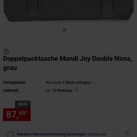
Doppelpacktasche Mondi Joy Double Nima,
grau
Verfügbarkeit:
Nur noch 5 Stück verfügbar
Lieferzeit:
ca. 12 Werktage
NUR
87,
nur 87,
€ Sternchen Fußn
99
99
*
Rundum-Fahrradversicherung hinzufügen.
Sichere dein