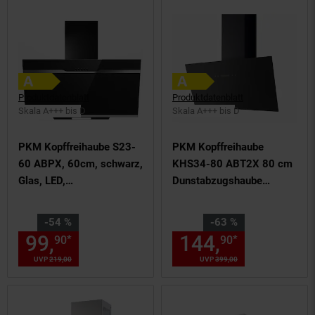
Produktdatenblatt
Produktdatenblatt
Skala A+++ bis D
Skala A+++ bis D
PKM Kopffreihaube S23-
PKM Kopffreihaube
60 ABPX, 60cm, schwarz,
KHS34-80 ABT2X 80 cm
Glas, LED,
Dunstabzugshaube
Dunstabzugshaube
schwarz
Sie Sparen 54 Prozent,
Sie Sparen 63 Prozent,
-54 %
-63 %
99,
Aktueller Preis: 99,
144,
Aktuelle
€ St
*
*
90
90
90
UVP
219,
00
UVP : 219,
00
€
UVP
399,
00
UVP : 399,
00
€