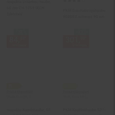
Kundenbewertung: 4 von 5 Ste
respekta Unterbau-haube,
60 cm CH 1259 IXCN
PKM Dunstabzugshaube
Edelstahl
9080BZ schwarz 90 cm
Sie Sparen 38 Prozent,
Sie Sparen 62 Prozent,
-38 %
-62 %
84,
Aktueller Preis: 84,
301,
Aktuelle
€ St
*
*
99
99
99
UVP
139,
00
UVP : 139,
00
€
UVP
799,
00
UVP : 799,
00
€
Produktdatenblatt
Produktdatenblatt
Skala A+++ bis D
Skala A+++ bis D
respekta Kaminhaube, 60
PKM Kopffreihaube S21-