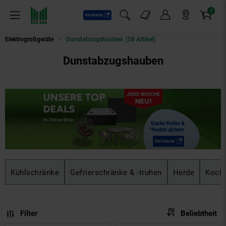
0
Payback
Markt-Angebote
Artikel
Menü
Suchfeld einblenden
Mein Konto
Markt finden
Warenkorb
Elektrogroßgeräte
Dunstabzugshauben
(58 Artikel)
Dunstabzugshauben
Kühlschränke
Gefrierschränke & -truhen
Herde
Kochf
Sortierung
Sortierung:
Filter
Beliebtheit