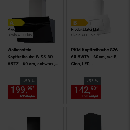
Produktdatenblatt
Produktdatenblatt
Skala A+++ bis D
Skala A+++ bis D
Wolkenstein
PKM Kopffreihaube S26-
Kopffreihaube W S5-60
60 BWTY - 60cm, weiß,
ABTZ - 60 cm, schwarz,
Glas, LED,
Dunstabzugshaube
Dunstabzugshaube
Sie Sparen 59 Prozent,
Sie Sparen 53 Prozent,
-59 %
-53 %
199,
Aktueller Preis: 199,
142,
Aktuelle
€ 
*
*
99
90
99
UVP
499,
00
UVP : 499,
00
€
UVP
309,
00
UVP : 309,
00
€