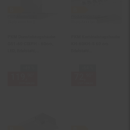
Produktdatenblatt
Produktdatenblatt
Skala A+++ bis D
Skala A+++ bis D
PKM Dunstabzugshaube
PKM Kaminabzugshaube
GS1-60 CIXPH - 60cm,
KH-60KH-S 60 cm
LED, Edelstahl,
Edelstahl
Umluft/Abluft
Dunstabzugshaube
Wandesse
Sie Sparen 49 Prozent,
Sie Sparen 54 Prozent,
-49 %
-54 %
119,
Aktueller Preis: 119,
72,
Aktueller
€ 
*
*
90
90
90
UVP
239,
00
UVP : 239,
00
€
UVP
159,
00
UVP : 159,
00
€