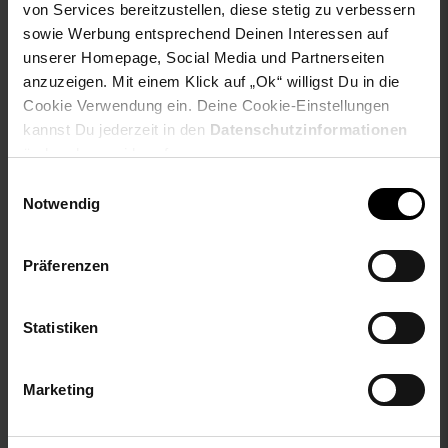
von Services bereitzustellen, diese stetig zu verbessern
sowie Werbung entsprechend Deinen Interessen auf
unserer Homepage, Social Media und Partnerseiten
anzuzeigen. Mit einem Klick auf „Ok“ willigst Du in die
Cookie Verwendung ein. Deine Cookie-Einstellungen
kannst Du jederzeit in den
Datenschutzinformationen
ändern bzw. widerrufen.
Produktdatenblatt
Produktdatenblatt
Einwilligungsauswahl
Skala A+++ bis D
Skala A++ bis E
Notwendig
Kundenbewertung: 4,75 von 5 
PKM Kaminabzugshaube
8060G Z - 60cm, Touch-
Präferenzen
PKM Dunstabzugshaube
Control, Edelstahl,
6091H 350m³
Glasfront schwarz
Kaminhaube 60 cm
Statistiken
Sie Sparen 50 Prozent,
Sie Sparen 58 Prozent,
-50 %
-58 %
Marketing
179,
Aktueller Preis: 179,
77,
Aktueller
€ 
*
*
00
99
00
UVP
359,
00
UVP : 359,
00
€
UVP
189,
00
UVP : 189,
00
€