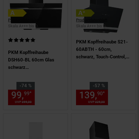
Produktdatenblatt
Produktdatenblatt
Skala A+++ bis D
Skala A+++ bis D
Kundenbewertung: 5 von 5 Sternen
PKM Kopffreihaube S21-
60ABTH - 60cm,
PKM Kopffreihaube
schwarz, Touch-Control,
DSH60-BL 60cm Glas
LED, Schräghaube
schwarz
Dunstabzugshaube Umluft
Abluft LED
Sie Sparen 74 Prozent,
Sie Sparen 57 Prozent,
-74 %
-57 %
99,
Aktueller Preis: 99,
139,
Aktuelle
€ St
*
*
99
90
99
UVP
399,
00
UVP : 399,
00
€
UVP
329,
00
UVP : 329,
00
€