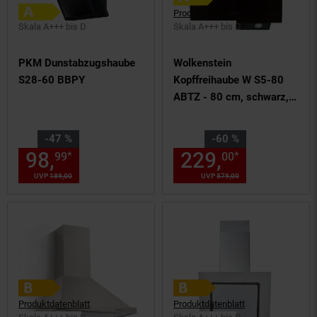
Produktdatenblatt
Skala A+++ bis D
Skala A+++ bis D
PKM Dunstabzugshaube
Wolkenstein
S28-60 BBPY
Kopffreihaube W S5-80
ABTZ - 80 cm, schwarz,
Dunstabzugshaube
Sie Sparen 47 Prozent,
Sie Sparen 60 Prozent,
-47 %
-60 %
98,
Aktueller Preis: 98,
229,
Aktuelle
€ St
*
*
99
00
99
UVP
189,
00
UVP : 189,
00
€
UVP
579,
00
UVP : 579,
00
€
Produktdatenblatt
Produktdatenblatt