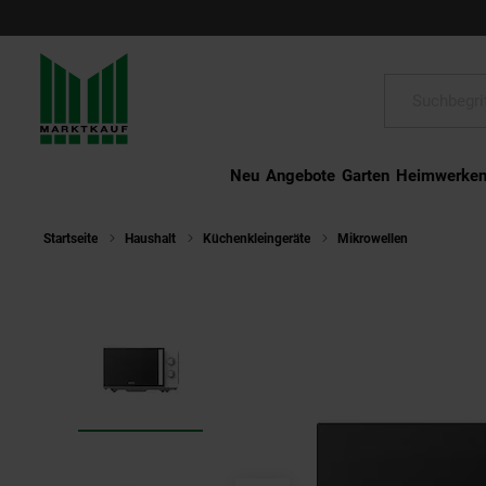
Schließen
Suche:
Neu
Angebote
Garten
Heimwerke
Startseite
Haushalt
Küchenkleingeräte
Mikrowellen
ECG MTM