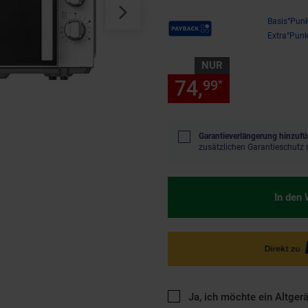
Payback Punkte
Basis°Punk
Extra°Punk
NUR
74,
nur 74,
99
99
*
Garantieverlängerung hinzufü
zusätzlichen Garantieschutz 
In den
Ja, ich möchte ein Altger