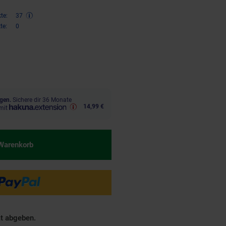
te:
37
te:
0
€ Sternchen Fußnote, Details am
gen.
Sichere dir 36 Monate
14,99 €
mit
 Warenkorb
ät abgeben.