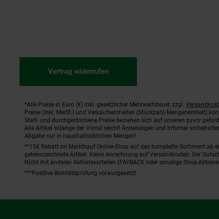
Vertrag widerrufen
*Alle Preise in Euro (€) inkl. gesetzlicher Mehrwertsteuer, zzgl.
Versandkos
Fußnoten
Preise (inkl. MwSt.) und Verkaufseinheiten (Stückzahl/Mengeneinheit) kö
Statt- und durchgestrichene Preise beziehen sich auf unseren zuvor geford
Alle Artikel solange der Vorrat reicht! Änderungen und Irrtümer vorbehal
Abgabe nur in haushaltsüblichen Mengen!
**15€ Rabatt im Marktkauf Online-Shop auf das komplette Sortiment ab 
gekennzeichnete Artikel. Keine Anrechnung auf Versandkosten. Der Gutsch
Nicht mit anderen Aktionsvorteilen (PAYBACK oder sonstige Shop-Aktione
***Positive Bonitätsprüfung vorausgesetzt