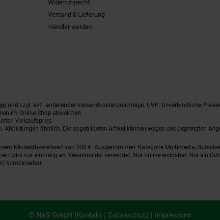
Widerrufsrecht
Versand & Lieferung
Händler werden
ten
und zzgl. evtl. anfallender Versandkostenzuschläge. UVP: Unverbindliche Preise
nnen im Online-Shop abweichen.
erten Verkaufspreis.
ten. Abbildungen ähnlich. Die abgebildeten Artikel können wegen des begrenzten An
einem Mindestbestellwert von 200 €. Ausgenommen: Kategorie Multimedia, Gutsche
ein wird nur einmalig an Neuanmelder versendet. Nur online einlösbar. Nur ein Gut
n) kombinierbar.
© NeS GmbH |
Kontakt
|
Datenschutz
|
Impressum