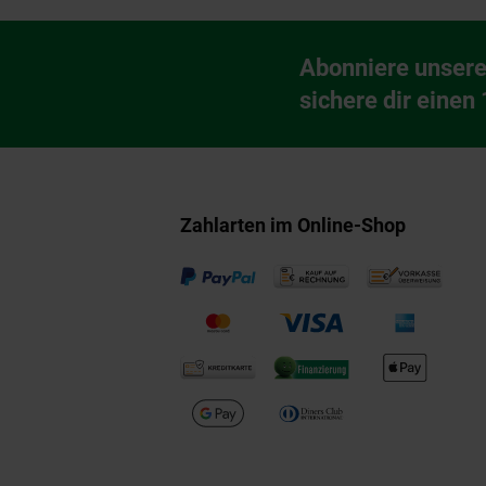
Fußzeile
Abonniere unsere
Newsletter Anmeldu
sichere dir einen
Zahlarten im Online-Shop