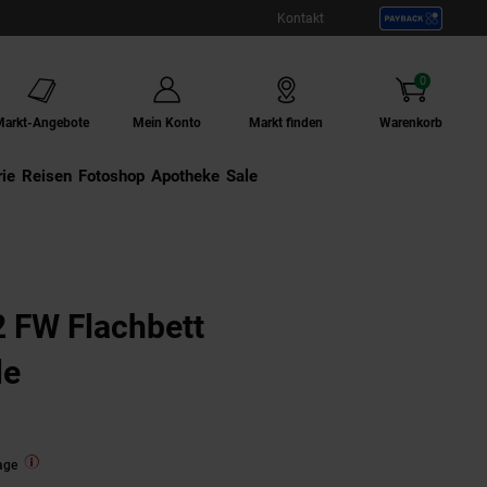
Kontakt
0
Artikel
Markt-Angebote
Mein Konto
Markt finden
Warenkorb
ie
Externer Link:
Reisen
Externer Link:
Fotoshop
Externer Link:
Apotheke
Sale
FW Flachbett
le
age