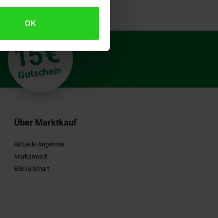
OK
€
15
**
Gutschein
Über Marktkauf
Aktuelle Angebote
Markenwelt
Edeka Smart