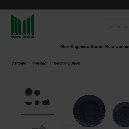
Schließen
Suche:
Neu
Angebote
Garten
Heimwerke
Startseite
Haushalt
Geschirr & Gläser
Echtwerk 16-teiliges Vintag