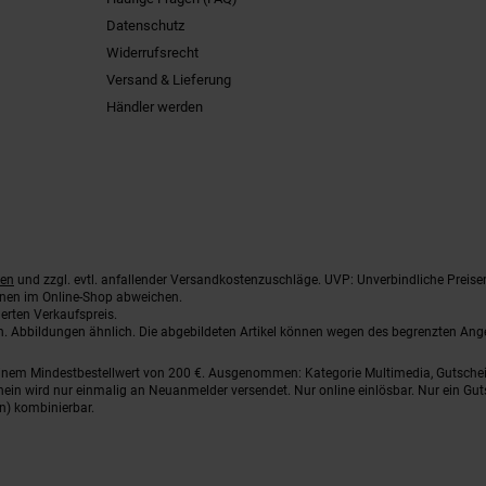
Datenschutz
Widerrufsrecht
Versand & Lieferung
Händler werden
ten
und zzgl. evtl. anfallender Versandkostenzuschläge. UVP: Unverbindliche Preise
nnen im Online-Shop abweichen.
erten Verkaufspreis.
ten. Abbildungen ähnlich. Die abgebildeten Artikel können wegen des begrenzten An
einem Mindestbestellwert von 200 €. Ausgenommen: Kategorie Multimedia, Gutsche
ein wird nur einmalig an Neuanmelder versendet. Nur online einlösbar. Nur ein Gut
n) kombinierbar.