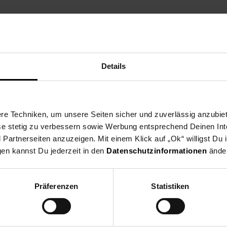
ktbeschreibung
Versandinformationen
Herstellerinforma
Details
ert mit seinem ansprechenden Design und einer auffälligen Linienst
 garantiert es Qualität und Langlebigkeit für eine langfristige Bere
eiseteller (Ø 27 cm), 4 Beilagenteller (Ø 21 cm), 4 Schüsseln (Ø 15,
ch stets bestens ausgestattet ist. Mit dem ALICIA Modern-Design Ko
e Techniken, um unsere Seiten sicher und zuverlässig anzubiet
re Gäste zu beeindrucken.
ese stetig zu verbessern sowie Werbung entsprechend Deinen In
artnerseiten anzuzeigen. Mit einem Klick auf „Ok“ willigst Du
gen kannst Du jederzeit in den
Datenschutzinformationen
änder
chirr & Gläser
Präferenzen
Statistiken