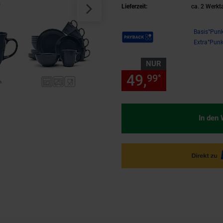
Lieferzeit:
ca. 2 Werkt
Payback Punkte
Basis°Punk
Extra°Punk
NUR
49,
nur 49,
99
99
*
In den