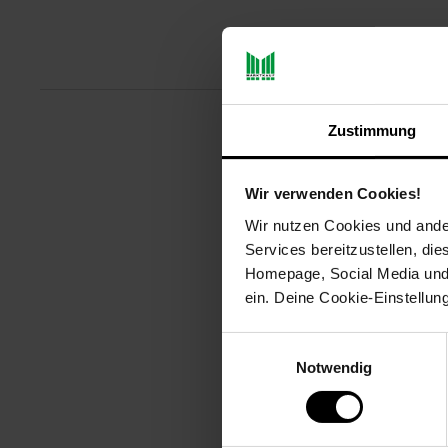
Produ
Zustimmung
Das ALICIA Kombiservice begeist
hochwertigem Stoneware-Material,
Lieferumfang enthalten sind 4 Sp
Wir verwenden Cookies!
um sicherzustellen, dass Ihr Tis
Wir nutzen Cookies und ander
Tischkultur zu bereichern und Ih
Services bereitzustellen, di
Artikelnummer: 3095002000
Homepage, Social Media und P
EAN: 4260238065165
ein. Deine Cookie-Einstellun
Artikel gehört zur Kategorie:
Ges
Einwilligungsauswahl
Notwendig