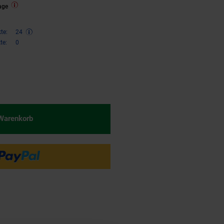
age
te:
24
te:
0
€ Sternchen Fußnote, Details am
 Warenkorb