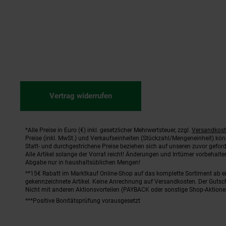
Vertrag widerrufen
*Alle Preise in Euro (€) inkl. gesetzlicher Mehrwertsteuer, zzgl.
Versandkos
Fußnoten
Preise (inkl. MwSt.) und Verkaufseinheiten (Stückzahl/Mengeneinheit) kö
Statt- und durchgestrichene Preise beziehen sich auf unseren zuvor geford
Alle Artikel solange der Vorrat reicht! Änderungen und Irrtümer vorbehal
Abgabe nur in haushaltsüblichen Mengen!
**15€ Rabatt im Marktkauf Online-Shop auf das komplette Sortiment ab 
gekennzeichnete Artikel. Keine Anrechnung auf Versandkosten. Der Gutsch
Nicht mit anderen Aktionsvorteilen (PAYBACK oder sonstige Shop-Aktione
***Positive Bonitätsprüfung vorausgesetzt