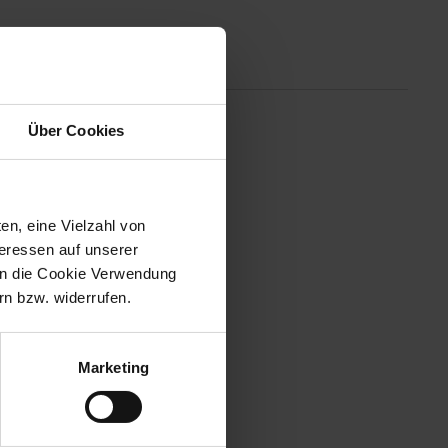
tionen
Über Cookies
ruktur. Hergestellt aus
icherung Ihrer Tischkultur. Im
9 cm) und 4 Teetassen (Ø 9,7),
mbiservice sind Sie bereit, Ihre
en, eine Vielzahl von
teressen auf unserer
 in die Cookie Verwendung
n bzw. widerrufen.
Marketing