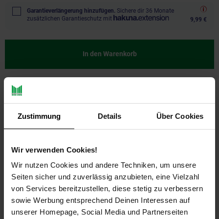
Garantieverlängerung hinzufügen.
Sichere dir 36 Monate
zusätzlichen Garantieschutz mit
9,99 €
In den Warenkorb
Zustimmung
Details
Über Cookies
Wir verwenden Cookies!
Wir nutzen Cookies und andere Techniken, um unsere
Seiten sicher und zuverlässig anzubieten, eine Vielzahl
PAYBACK
von Services bereitzustellen, diese stetig zu verbessern
sowie Werbung entsprechend Deinen Interessen auf
unserer Homepage, Social Media und Partnerseiten
Payback Punkte
Basis°Punkte:
27