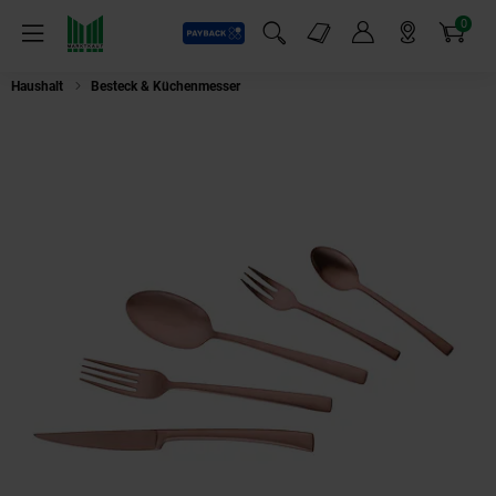
0
Payback
Markt-Angebote
Artikel
Menü
Suchfeld einblenden
Mein Konto
Markt finden
Warenkorb
Haushalt
Besteck & Küchenmesser
Echtwerk Tafelbesteck "AVELINO" 30 tlg