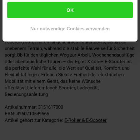
über Ihr Fahrzeug.Innovatives Design und
BenutzerfreundlichkeitDer Egret X core+ besticht durch sein
OK
modernes, minimalistisch gehaltenes Design in elegantem
Graphit Grey. Die intuitive App-Steuerung ermöglicht es Ihnen,
Nur notwendige Cookies verwenden
Einstellungen individuell anzupassen, den Akkustatus zu
überwachen und das Fahrverhalten zu optimieren. Die
Federung sorgt für ein angenehmes Fahrerlebnis, selbst auf
unebenem Terrain, während die stabile Bauweise für Sicherheit
sorgt.Ob für den täglichen Weg zur Arbeit, Wochenendausflüge
oder abenteuerliche Touren – der Egret X core+ E-Scooter ist
die perfekte Wahl für alle, die Wert auf Qualität, Komfort und
Flexibilität legen. Erleben Sie die Freiheit der elektrischen
Mobilität mit einem Gerät, das keine Wünsche
offenlässt.LieferumfangE-Scooter, Ladegerät,
Bedienungsanleitung
Artikelnummer: 3151617000
EAN: 4260710549565
Artikel gehört zur Kategorie:
E-Roller & E-Scooter