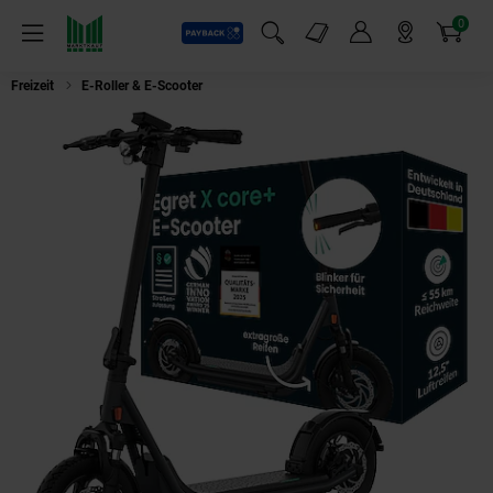
0
Payback
Markt-Angebote
Artikel
Menü
Suchfeld einblenden
Mein Konto
Markt finden
Warenkorb
Freizeit
E-Roller & E-Scooter
Egret X Core+ E-Scooter (max. 20 km/h, bis 