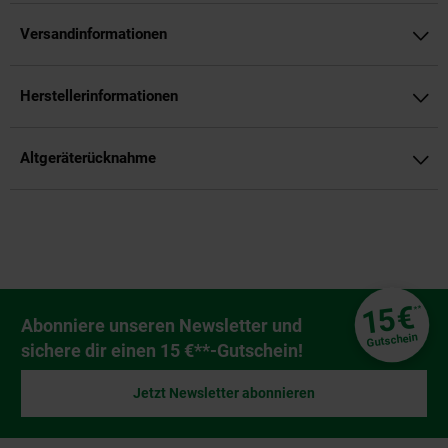
Versandinformationen
Herstellerinformationen
Altgeräterücknahme
Fußzeile
€
15
**
Newsletter Anmeldung
Abonniere unseren Newsletter und
Gutschein
sichere dir einen 15 €**-Gutschein!
Jetzt Newsletter abonnieren