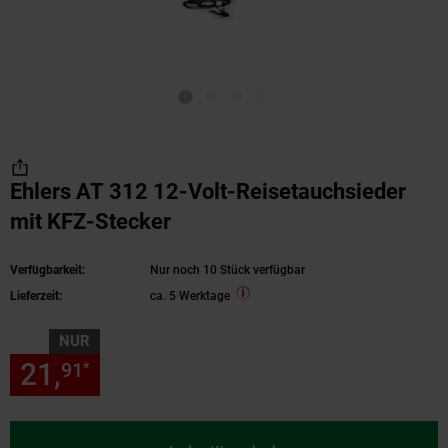
Ehlers AT 312 12-Volt-Reisetauchsieder
mit KFZ-Stecker
Verfügbarkeit:
Nur noch 10 Stück verfügbar
Lieferzeit:
ca. 5 Werktage
NUR
21,
nur 21,
€ Sternchen Fußn
91
91
*