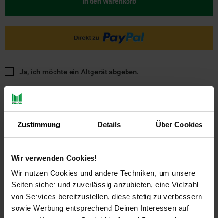
In den Warenkorb
Ja, ich möchte ein Altgerät abgeben.
Zustimmung
Details
Über Cookies
Wir verwenden Cookies!
PAYBACK
Wir nutzen Cookies und andere Techniken, um unsere
Seiten sicher und zuverlässig anzubieten, eine Vielzahl
Payback Punkte
Basis°Punkte:
10
von Services bereitzustellen, diese stetig zu verbessern
Extra°Punkte:
0
sowie Werbung entsprechend Deinen Interessen auf