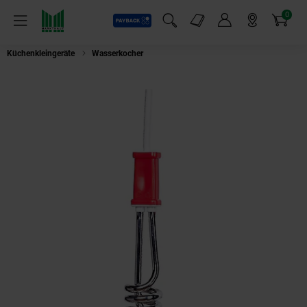
0
Payback
Markt-Angebote
Artikel
Menü
Suchfeld einblenden
Mein Konto
Markt finden
Warenkorb
Küchenkleingeräte
Wasserkocher
Ehlers AT 312 12-Volt-Reisetauchsieder