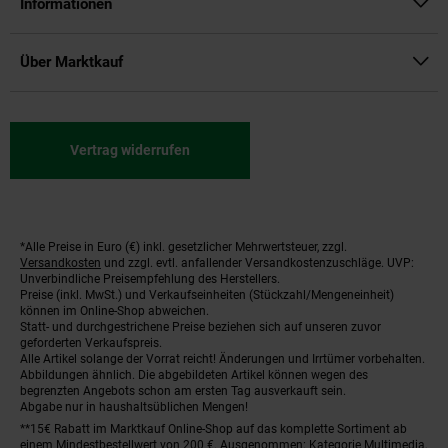
Informationen
Über Marktkauf
Vertrag widerrufen
*Alle Preise in Euro (€) inkl. gesetzlicher Mehrwertsteuer, zzgl.
Fußnoten
Versandkosten
und zzgl. evtl. anfallender Versandkostenzuschläge. UVP:
Unverbindliche Preisempfehlung des Herstellers.
Preise (inkl. MwSt.) und Verkaufseinheiten (Stückzahl/Mengeneinheit)
können im Online-Shop abweichen.
Statt- und durchgestrichene Preise beziehen sich auf unseren zuvor
geforderten Verkaufspreis.
Alle Artikel solange der Vorrat reicht! Änderungen und Irrtümer vorbehalten.
Abbildungen ähnlich. Die abgebildeten Artikel können wegen des
begrenzten Angebots schon am ersten Tag ausverkauft sein.
Abgabe nur in haushaltsüblichen Mengen!
**15€ Rabatt im Marktkauf Online-Shop auf das komplette Sortiment ab
einem Mindestbestellwert von 200 €. Ausgenommen: Kategorie Multimedia,