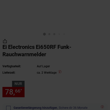
Ei Electronics Ei650RF Funk-
Rauchwarnmelder
Verfügbarkeit:
Auf Lager
Lieferzeit:
ca. 2 Werktage
NUR
78,
nur 78,
€ Sternchen Fußn
66
66
*
Garantieverlängerung hinzufügen.
Sichere dir 36 Monate