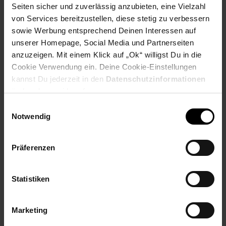
Seiten sicher und zuverlässig anzubieten, eine Vielzahl
Payback Punkte
Basis°Punkte:
39
von Services bereitzustellen, diese stetig zu verbessern
Extra°Punkte:
0
sowie Werbung entsprechend Deinen Interessen auf
unserer Homepage, Social Media und Partnerseiten
anzuzeigen. Mit einem Klick auf „Ok“ willigst Du in die
Produktbeschreibung
Cookie Verwendung ein. Deine Cookie-Einstellungen
kannst Du jederzeit in den
Datenschutzinformationen
ändern bzw. widerrufen.
Der Ei650 ist ein echter Musterschüler an Qualität und
Zuverlässigkeit und hat sich bereits millionenfach im Einsatz
Einwilligungsauswahl
bewährt. Alle Modelle sind VdS-zertifziert und tragen das Q-
Notwendig
Label für maximale Langlebigkeit und Schutz vor Fehlalarm.
Das stabile Gehäuse aus antistatischem Kunststoff besitzt
einen großen Test- und Stummschaltknopf, der auch vom
Präferenzen
Boden aus bedient werden kann. Und weil der Ei650 im
Normalzustand ohne LED-Blinken auskommt, ist er auch im
Schlafzimmer ein gern gesehener Gast.
Statistiken
Artikelnummer: 3093193000
EAN: 5099383005349
Marketing
Artikel gehört zur Kategorie:
Alarm & Sicherheit