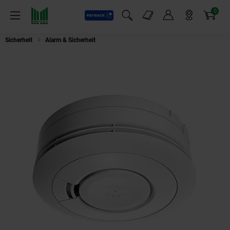
0
Payback
Markt-Angebote
Artikel
Menü
Suchfeld einblenden
Mein Konto
Markt finden
Warenkorb
Sicherheit
Alarm & Sicherheit
Ei Electronics Ei650RF Funk-Rauchwarnmel