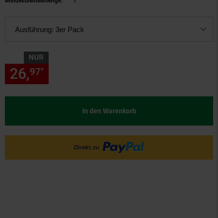
Mindestbestellmenge:
1
Ausführung:
3er Pack
NUR
26,
nur 26,
€ Sternchen Fußn
97
97
*
In den Warenkorb