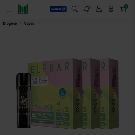
0
Payback
Markt-Angebote
Artikel
Menü
Suchfeld einblenden
Mein Konto
Markt finden
Warenkorb
Drogerie
Vapes
ELFBAR ELFA Prefilled Pod x 2 - Apple Peach 0.0% , 3er 