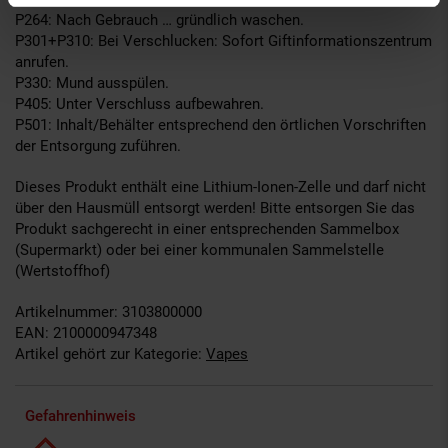
P264: Nach Gebrauch … gründlich waschen.
P301+P310: Bei Verschlucken: Sofort Giftinformationszentrum
anrufen.
P330: Mund ausspülen.
P405: Unter Verschluss aufbewahren.
P501: Inhalt/Behälter entsprechend den örtlichen Vorschriften
der Entsorgung zuführen.
Dieses Produkt enthält eine Lithium-Ionen-Zelle und darf nicht
über den Hausmüll entsorgt werden! Bitte entsorgen Sie das
Produkt sachgerecht in einer entsprechenden Sammelbox
(Supermarkt) oder bei einer kommunalen Sammelstelle
(Wertstoffhof)
Artikelnummer: 3103800000
EAN: 2100000947348
Artikel gehört zur Kategorie:
Vapes
Gefahrenhinweis