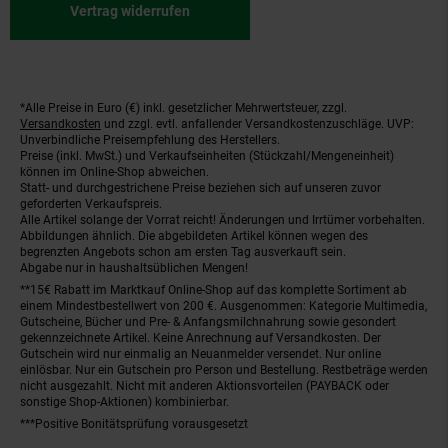
Vertrag widerrufen
*Alle Preise in Euro (€) inkl. gesetzlicher Mehrwertsteuer, zzgl.
Fußnoten
Versandkosten
und zzgl. evtl. anfallender Versandkostenzuschläge. UVP:
Unverbindliche Preisempfehlung des Herstellers.
Preise (inkl. MwSt.) und Verkaufseinheiten (Stückzahl/Mengeneinheit)
können im Online-Shop abweichen.
Statt- und durchgestrichene Preise beziehen sich auf unseren zuvor
geforderten Verkaufspreis.
Alle Artikel solange der Vorrat reicht! Änderungen und Irrtümer vorbehalten.
Abbildungen ähnlich. Die abgebildeten Artikel können wegen des
begrenzten Angebots schon am ersten Tag ausverkauft sein.
Abgabe nur in haushaltsüblichen Mengen!
**15€ Rabatt im Marktkauf Online-Shop auf das komplette Sortiment ab
einem Mindestbestellwert von 200 €. Ausgenommen: Kategorie Multimedia,
Gutscheine, Bücher und Pre- & Anfangsmilchnahrung sowie gesondert
gekennzeichnete Artikel. Keine Anrechnung auf Versandkosten. Der
Gutschein wird nur einmalig an Neuanmelder versendet. Nur online
einlösbar. Nur ein Gutschein pro Person und Bestellung. Restbeträge werden
nicht ausgezahlt. Nicht mit anderen Aktionsvorteilen (PAYBACK oder
sonstige Shop-Aktionen) kombinierbar.
***Positive Bonitätsprüfung vorausgesetzt