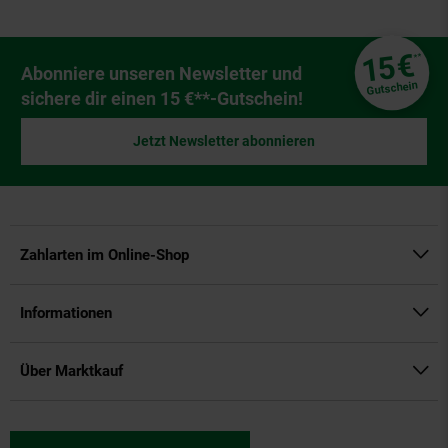
Fußzeile
€
15
**
Newsletter Anmeldung
Abonniere unseren Newsletter und
Gutschein
sichere dir einen 15 €**-Gutschein!
Jetzt Newsletter abonnieren
Zahlarten im Online-Shop
Informationen
Über Marktkauf