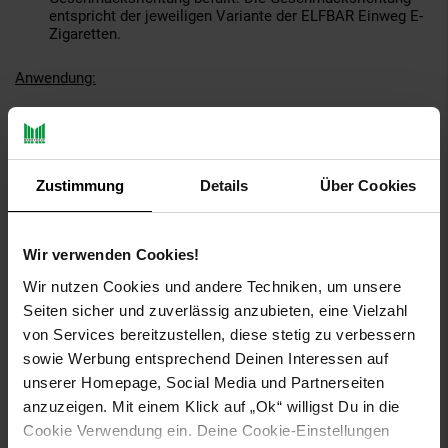
entspricht der jeweiligen Variante der ELFBAR Einweg E-
Zigaretten.
Anwendung:
Neues Pod, entferne den Silikonstopfen aus dem
Mundstück sowie den Schutzaufkleber an der Unterseite
des Pods. (Bitte entsorge den Silikonstopfen fachgerecht
oder bewahre diesen außerhlab der Reichweite von
Zustimmung
Details
Über Cookies
Kindern auf – Verschluckungsgefahr)
Drücke den unteren Teil des Pods vollständig in das Pod
Gehäuse, somit kann der Verdampferkopf (Coil) mit dem
vorgefüllten E-Liquid benetzt werden
Wir verwenden Cookies!
Einsetzen des Pods, vor der ersten Verwendung, bitte 3-5
Wir nutzen Cookies und andere Techniken, um unsere
nach dem eindrücken warten und dann senkrecht in das
ELFA Basisgerät einsetzen (Magnetische Verbindung)
Seiten sicher und zuverlässig anzubieten, eine Vielzahl
von Services bereitzustellen, diese stetig zu verbessern
Nikotinstärke:
0mg/ml (0% w/v)- Nikoton-Salz
sowie Werbung entsprechend Deinen Interessen auf
Inhalt:
2ml
unserer Homepage, Social Media und Partnerseiten
PG/VG:
50/50
anzuzeigen. Mit einem Klick auf „Ok“ willigst Du in die
Nach Leerung, bitte recyceln!
Cookie Verwendung ein. Deine Cookie-Einstellungen
Nicht für Personen unter 18 Jahren!