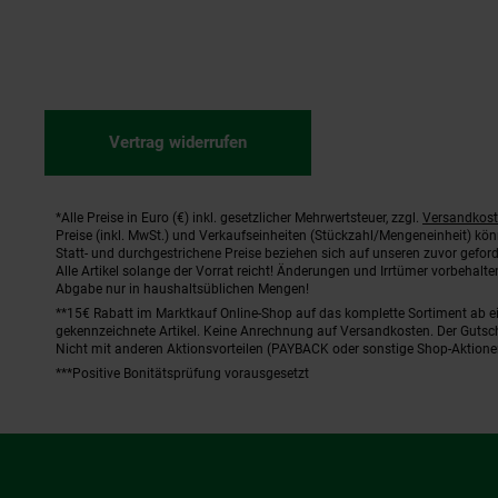
Vertrag widerrufen
*Alle Preise in Euro (€) inkl. gesetzlicher Mehrwertsteuer, zzgl.
Versandkos
Fußnoten
Preise (inkl. MwSt.) und Verkaufseinheiten (Stückzahl/Mengeneinheit) kö
Statt- und durchgestrichene Preise beziehen sich auf unseren zuvor geford
Alle Artikel solange der Vorrat reicht! Änderungen und Irrtümer vorbehal
Abgabe nur in haushaltsüblichen Mengen!
**15€ Rabatt im Marktkauf Online-Shop auf das komplette Sortiment ab 
gekennzeichnete Artikel. Keine Anrechnung auf Versandkosten. Der Gutsch
Nicht mit anderen Aktionsvorteilen (PAYBACK oder sonstige Shop-Aktione
***Positive Bonitätsprüfung vorausgesetzt