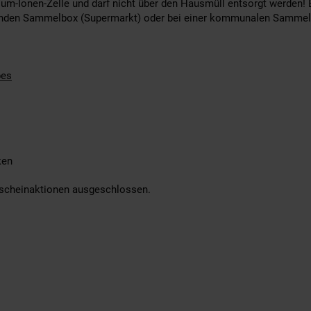
hium-Ionen-Zelle und darf nicht über den Hausmüll entsorgt werden! 
enden Sammelbox (Supermarkt) oder bei einer kommunalen Sammels
pes
ken
utscheinaktionen ausgeschlossen.