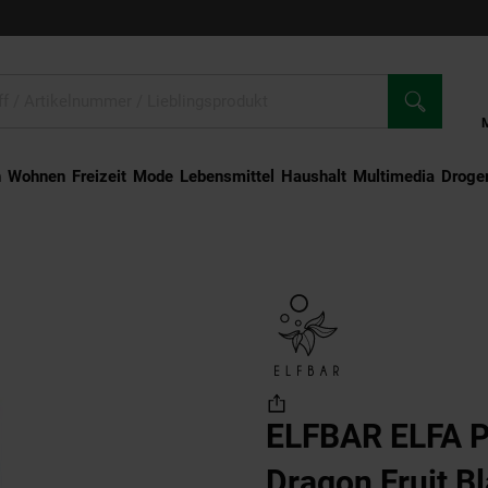
n
Wohnen
Freizeit
Mode
Lebensmittel
Haushalt
Multimedia
Droger
n Fruit Blackberry 2.0% , 3er Pack
ELFBAR ELFA Pr
Dragon Fruit Bl