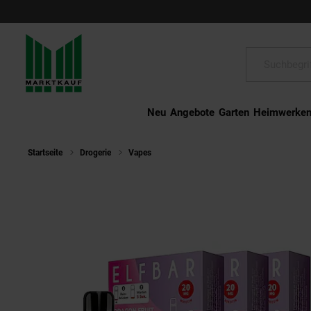
Schließen
Suche:
Neu
Angebote
Garten
Heimwerke
Startseite
Drogerie
Vapes
ELFBAR ELFA Prefilled Pod x 2 - Drago