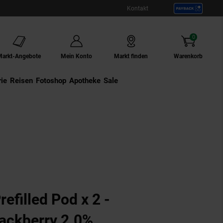
Kontakt
0
Artikel
Markt-Angebote
Mein Konto
Markt finden
Warenkorb
ie
Externer Link:
Reisen
Externer Link:
Fotoshop
Externer Link:
Apotheke
Sale
efilled Pod x 2 -
ackberry 2.0% ,