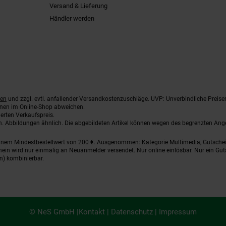
Versand & Lieferung
Händler werden
ten
und zzgl. evtl. anfallender Versandkostenzuschläge. UVP: Unverbindliche Preise
nnen im Online-Shop abweichen.
erten Verkaufspreis.
ten. Abbildungen ähnlich. Die abgebildeten Artikel können wegen des begrenzten An
einem Mindestbestellwert von 200 €. Ausgenommen: Kategorie Multimedia, Gutsche
ein wird nur einmalig an Neuanmelder versendet. Nur online einlösbar. Nur ein Gut
n) kombinierbar.
© NeS GmbH |
Kontakt
|
Datenschutz
|
Impressum