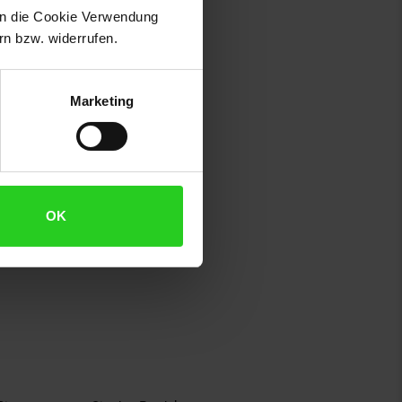
 in die Cookie Verwendung
at erforderlich, Verpackung oder
n bzw. widerrufen.
Hände gründlich waschen.
ufbewahren. Inhalt/Behälter
Marketing
OK