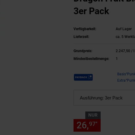
3er Pack
Verfügbarkeit:
Auf Lager
Lieferzeit:
ca. 5 Werkt
Grundpreis:
2.247,
50
/ l
Mindestbestellmenge:
1
Payback Punkte
Basis°Punk
Extra°Punk
Ausführung:
3er Pack
NUR
26,
nur 26,
97
97
*