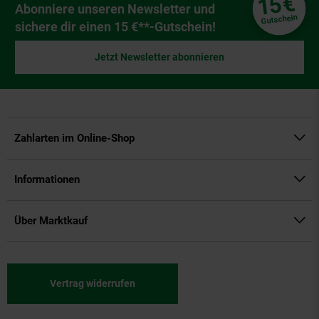
€
15
Newsletter Anmeldung
Abonniere unseren Newsletter und
Gutschein
sichere dir einen 15 €**-Gutschein!
Jetzt Newsletter abonnieren
Zahlarten im Online-Shop
Informationen
Über Marktkauf
Vertrag widerrufen