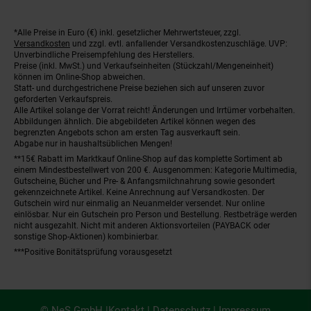
*Alle Preise in Euro (€) inkl. gesetzlicher Mehrwertsteuer, zzgl.
Fußnoten
Versandkosten
und zzgl. evtl. anfallender Versandkostenzuschläge. UVP:
Unverbindliche Preisempfehlung des Herstellers.
Preise (inkl. MwSt.) und Verkaufseinheiten (Stückzahl/Mengeneinheit)
können im Online-Shop abweichen.
Statt- und durchgestrichene Preise beziehen sich auf unseren zuvor
geforderten Verkaufspreis.
Alle Artikel solange der Vorrat reicht! Änderungen und Irrtümer vorbehalten.
Abbildungen ähnlich. Die abgebildeten Artikel können wegen des
begrenzten Angebots schon am ersten Tag ausverkauft sein.
Abgabe nur in haushaltsüblichen Mengen!
**15€ Rabatt im Marktkauf Online-Shop auf das komplette Sortiment ab
einem Mindestbestellwert von 200 €. Ausgenommen: Kategorie Multimedia,
Gutscheine, Bücher und Pre- & Anfangsmilchnahrung sowie gesondert
gekennzeichnete Artikel. Keine Anrechnung auf Versandkosten. Der
Gutschein wird nur einmalig an Neuanmelder versendet. Nur online
einlösbar. Nur ein Gutschein pro Person und Bestellung. Restbeträge werden
nicht ausgezahlt. Nicht mit anderen Aktionsvorteilen (PAYBACK oder
sonstige Shop-Aktionen) kombinierbar.
***Positive Bonitätsprüfung vorausgesetzt
© NeS GmbH |
Kontakt
|
Datenschutz
|
Impressum