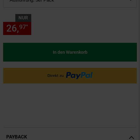
NUR
26,
nur 26,
€ Sternchen Fußn
97
97
*
In den Warenkorb
PAYBACK