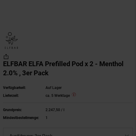
ELFBAR ELFA Prefilled Pod x 2 - Menthol
2.0% , 3er Pack
Verfügbarkeit:
Auf Lager
Lieferzeit:
ca. 5 Werktage
Grundpreis:
2.247,
50
/ l
2.247,
50
€ pro Liter
Mindestbestellmenge:
1
Ausführung:
3er Pack