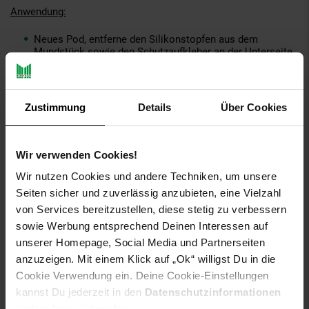
Anwendung:
Neues Pod, entferne den Silikonstopfen aus dem
Mundstück sowie den Schutzaufkleber an der Unterseite
des Pods. (Bitte entsorge den Silikonstopfen fachgerecht
oder bewahre diesen außerhlab der Reichweite von
Kindern auf – Verschluckungsgefahr)
Drücke den unteren Teil des Pods vollständig in das Pod
Zustimmung
Details
Über Cookies
Gehäuse, somit kann der Verdampferkopf (Coil) mit dem
vorgefüllten E-Liquid benetzt werden
Einsetzen des Pods, vor der ersten Verwendung, bitte 3-5
Wir verwenden Cookies!
nach dem eindrücken warten und dann senkrecht in das
ELFA Basisgerät einsetzen (Magnetische Verbindung)
Wir nutzen Cookies und andere Techniken, um unsere
Seiten sicher und zuverlässig anzubieten, eine Vielzahl
Nikotinstärke:
20mg/ml (2,0% w/v)- Nikoton-Salz
von Services bereitzustellen, diese stetig zu verbessern
Inhalt:
2ml
sowie Werbung entsprechend Deinen Interessen auf
PG/VG:
50/50
unserer Homepage, Social Media und Partnerseiten
Nach Leerung, bitte recyceln!
Nicht für Personen unter 18 Jahren!
anzuzeigen. Mit einem Klick auf „Ok“ willigst Du in die
Cookie Verwendung ein. Deine Cookie-Einstellungen
Giftig bei Verschlucken. Schädlich für Wasserorganismen, mit
kannst Du jederzeit in den
Datenschutzinformationen
Langfristiger Wirkung. Ist ärztlicher Rat erforderlich,
ändern bzw. widerrufen.