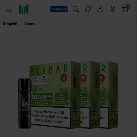
0
Payback
Markt-Angebote
Artikel
Menü
Suchfeld einblenden
Mein Konto
Markt finden
Warenkorb
Drogerie
Vapes
ELFBAR ELFA Prefilled Pod x 2 - Menthol 2.0% , 3er Pack