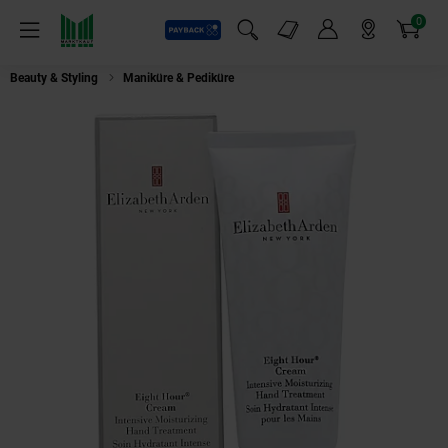
0
Payback
Markt-Angebote
Artikel
Menü
Suchfeld einblenden
Mein Konto
Markt finden
Warenkorb
Beauty & Styling
Maniküre & Pediküre
Elizabeth Arden Eight Hour Hand 