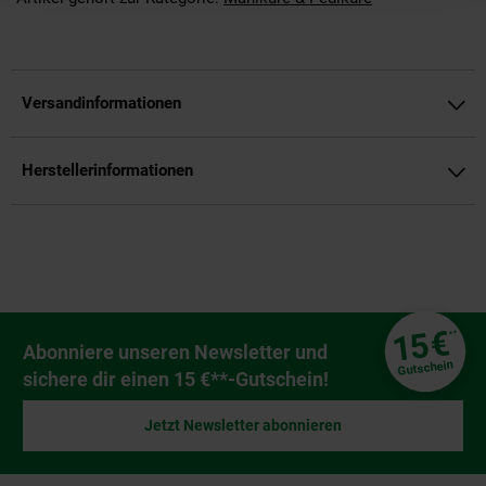
Versandinformationen
Herstellerinformationen
Fußzeile
€
15
**
Newsletter Anmeldung
Abonniere unseren Newsletter und
Gutschein
sichere dir einen 15 €**-Gutschein!
Jetzt Newsletter abonnieren