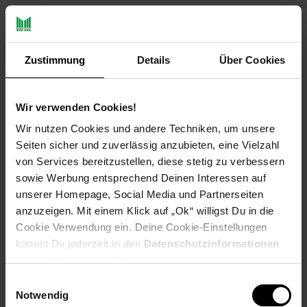
Produktbeschreibung
Zustimmung
Details
Über Cookies
Die schnell einziehende, nicht fettende Creme spendet bis zu
acht Stunden Feuchtigkeit, um raue, witterungsexponierte Haut
Wir verwenden Cookies!
zu glätten, Anzeichen von Trockenheit umzukehren und die
Hände wieder weich zu machen. Sie glättet und beruhigt die
Wir nutzen Cookies und andere Techniken, um unsere
Haut. Anzeichen von Trockenheit und Rissbildung werden
Seiten sicher und zuverlässig anzubieten, eine Vielzahl
rückgängig gemacht, somit fühlen sich die Hände weich und
von Services bereitzustellen, diese stetig zu verbessern
zum anfassen an. Die Handcreme enthält mikrodosierten
sowie Werbung entsprechend Deinen Interessen auf
Feuchtigkeitssubstanzen und feuchtigkeitsspendendes
unserer Homepage, Social Media und Partnerseiten
Vitamin E.
Hautpflegemittel
anzuzeigen. Mit einem Klick auf „Ok“ willigst Du in die
Cookie Verwendung ein. Deine Cookie-Einstellungen
kannst Du jederzeit in den
Datenschutzinformationen
ändern bzw. widerrufen.
Inhaltsstoffe: Sie finden Inhaltsstoffangaben auf dem
Einwilligungsauswahl
gelieferten Artikel und/oder der Verpackung. Wir empfehlen,
Notwendig
die Inhaltsstoffangaben immer auch auf dem gelieferten