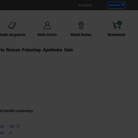
Kontakt
0
Artikel
Markt-Angebote
Mein Konto
Markt finden
Warenkorb
ie
Externer Link:
Reisen
Externer Link:
Fotoshop
Externer Link:
Apotheke
Sale
(Produkt aktuell ausverkauft)
st bereits unterwegs
te:
69
te:
0