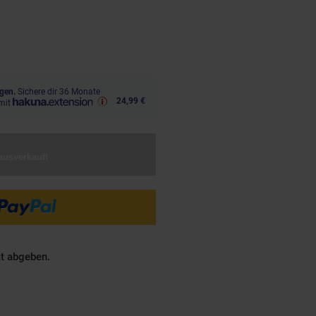
,
€ Sternchen Fußnote, Details 
00
gen.
Sichere dir 36 Monate
24,99 €
mit
ausverkauft
ät abgeben.