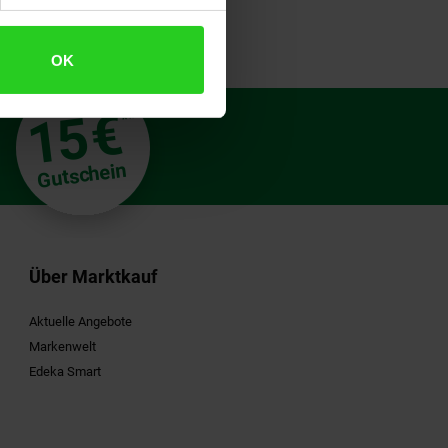
OK
€
15
**
Gutschein
Über Marktkauf
Aktuelle Angebote
Markenwelt
Edeka Smart