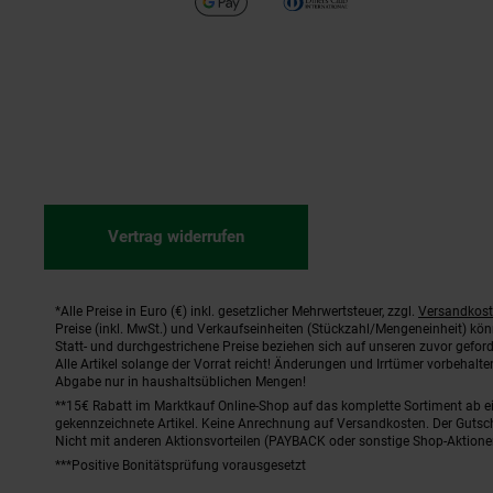
Vertrag widerrufen
*Alle Preise in Euro (€) inkl. gesetzlicher Mehrwertsteuer, zzgl.
Versandkos
Fußnoten
Preise (inkl. MwSt.) und Verkaufseinheiten (Stückzahl/Mengeneinheit) kö
Statt- und durchgestrichene Preise beziehen sich auf unseren zuvor geford
Alle Artikel solange der Vorrat reicht! Änderungen und Irrtümer vorbehal
Abgabe nur in haushaltsüblichen Mengen!
**15€ Rabatt im Marktkauf Online-Shop auf das komplette Sortiment ab 
gekennzeichnete Artikel. Keine Anrechnung auf Versandkosten. Der Gutsch
Nicht mit anderen Aktionsvorteilen (PAYBACK oder sonstige Shop-Aktione
***Positive Bonitätsprüfung vorausgesetzt