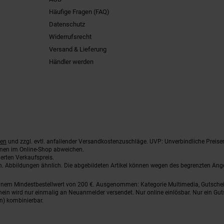
Häufige Fragen (FAQ)
Datenschutz
Widerrufsrecht
Versand & Lieferung
Händler werden
ten
und zzgl. evtl. anfallender Versandkostenzuschläge. UVP: Unverbindliche Preise
nnen im Online-Shop abweichen.
erten Verkaufspreis.
ten. Abbildungen ähnlich. Die abgebildeten Artikel können wegen des begrenzten An
einem Mindestbestellwert von 200 €. Ausgenommen: Kategorie Multimedia, Gutsche
ein wird nur einmalig an Neuanmelder versendet. Nur online einlösbar. Nur ein Gut
n) kombinierbar.