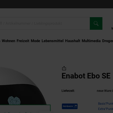
n
Wohnen
Freizeit
Mode
Lebensmittel
Haushalt
Multimedia
Droger
 Ebo SE
Enabot Ebo SE
Lieferzeit:
neue Ware i
Payback Punkte
Basis°Punk
Extra°Punk