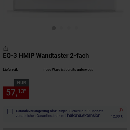
EQ-3 HMIP Wandtaster 2-fach
(Produkt aktue
Lieferzeit:
neue Ware ist bereits unterwegs
NUR
57,
nur 57,
€ Sternchen Fußn
13
13
*
Garantieverlängerung hinzufügen.
Sichere dir 36 Monate
zusätzlichen Garantieschutz mit
12,99 €