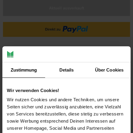
Aktuell ausverkauft
Ja, ich möchte ein Altgerät abgeben.
Zustimmung
Details
Über Cookies
Wir verwenden Cookies!
Wir nutzen Cookies und andere Techniken, um unsere
PAYBACK
Seiten sicher und zuverlässig anzubieten, eine Vielzahl
von Services bereitzustellen, diese stetig zu verbessern
sowie Werbung entsprechend Deinen Interessen auf
Payback Punkte
Basis°Punkte:
28
unserer Homepage, Social Media und Partnerseiten
Extra°Punkte:
0