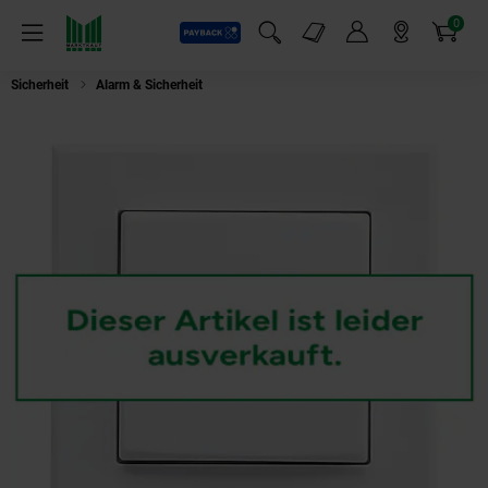
0
Payback
Markt-Angebote
Artikel
Menü
Suchfeld einblenden
Mein Konto
Markt finden
Warenkorb
Sicherheit
Alarm & Sicherheit
EQ-3 HMIP Wandtaster 2-fach