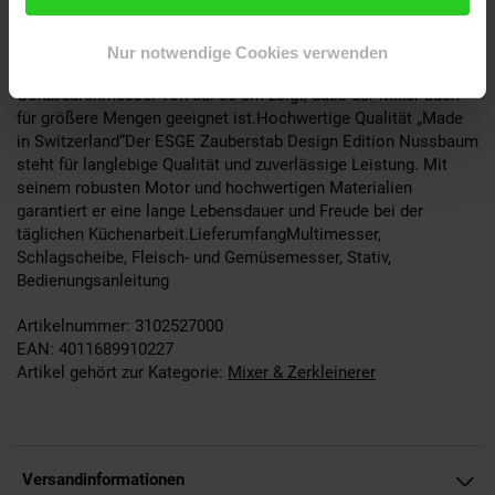
cm), das flexible Bewegungen ermöglicht. Die kompakte
Bauweise (Maße ca. 6,6 x 11,2 x 34,3 cm) macht ihn zum
idealen Küchenhelfer, der wenig Platz beansprucht. Die
Nur notwendige Cookies verwenden
Flüssigkeitsmenge von etwa 10 Litern bei einem
Gefäßdurchmesser von ca. 30 cm zeigt, dass der Mixer auch
für größere Mengen geeignet ist.Hochwertige Qualität „Made
in Switzerland“Der ESGE Zauberstab Design Edition Nussbaum
steht für langlebige Qualität und zuverlässige Leistung. Mit
seinem robusten Motor und hochwertigen Materialien
garantiert er eine lange Lebensdauer und Freude bei der
täglichen Küchenarbeit.LieferumfangMultimesser,
Schlagscheibe, Fleisch- und Gemüsemesser, Stativ,
Bedienungsanleitung
Artikelnummer: 3102527000
EAN: 4011689910227
Artikel gehört zur Kategorie:
Mixer & Zerkleinerer
Versandinformationen