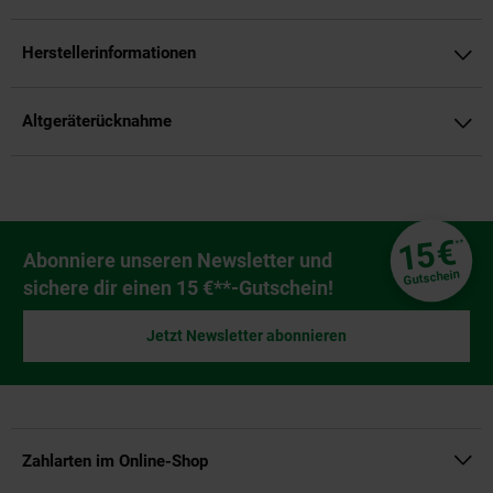
Herstellerinformationen
Altgeräterücknahme
Fußzeile
€
15
**
Newsletter Anmeldung
Abonniere unseren Newsletter und
Gutschein
sichere dir einen 15 €**-Gutschein!
Jetzt Newsletter abonnieren
Zahlarten im Online-Shop