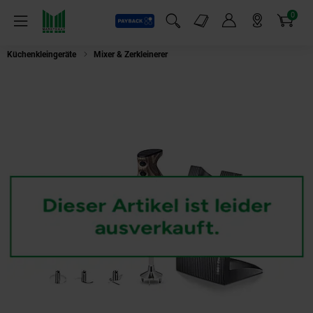
0
Payback
Markt-Angebote
Artikel
Menü
Suchfeld einblenden
Mein Konto
Markt finden
Warenkorb
Küchenkleingeräte
Mixer & Zerkleinerer
ESGE Zauberstab Design Edition N