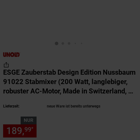
ESGE Zauberstab Design Edition Nussbaum
91022 Stabmixer (200 Watt, langlebiger,
robuster AC-Motor, Made in Switzerland, 2
Stufen, 12.000/17.000 U/Min., Sicherheits-
Lieferzeit:
neue Ware ist bereits unterwegs
Twinschalter, Aufsteckzentrierung,
Zubehör: Multimesser, Schlagscheibe,
NUR
Fleisch- und Gemüsem
(Produkt aktuell ausv
189,
nur 189,
€ Sternchen Fu
99
99
*