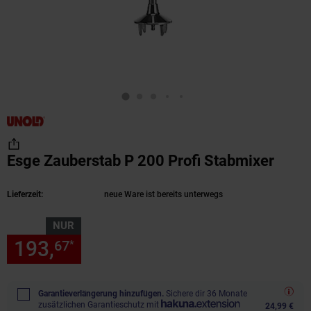
Esge Zauberstab P 200 Profi Stabmixer
(Prod
Lieferzeit:
neue Ware ist bereits unterwegs
NUR
193,
nur 193,
€ Sternchen Fu
67
67
*
Garantieverlängerung hinzufügen.
Sichere dir 36 Monate
zusätzlichen Garantieschutz mit
24,99 €