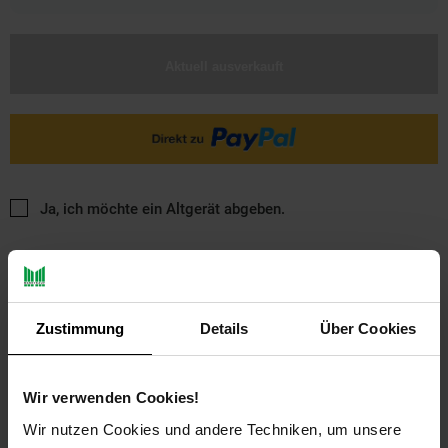
Aktuell ausverkauft
Ja, ich möchte ein Altgerät abgeben.
Zustimmung
Details
Über Cookies
PAYBACK
Wir verwenden Cookies!
Wir nutzen Cookies und andere Techniken, um unsere