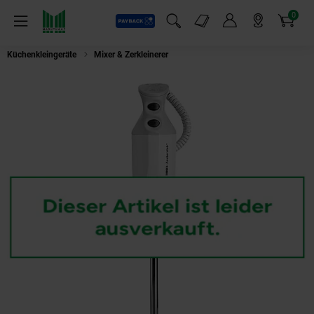
0
Payback
Markt-Angebote
Artikel
Menü
Suchfeld einblenden
Mein Konto
Markt finden
Warenkorb
Küchenkleingeräte
Mixer & Zerkleinerer
Esge Zauberstab P 200 Profi Sta