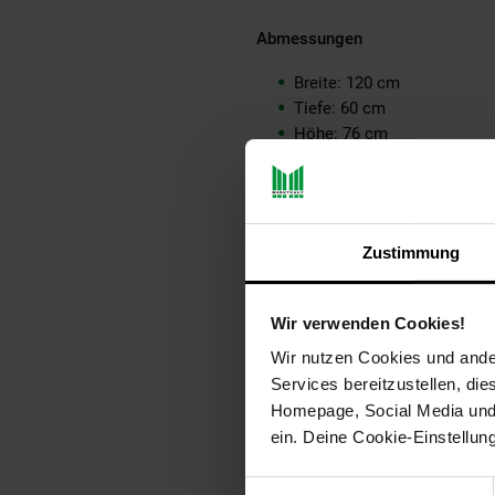
Abmessungen
Breite: 120 cm
Tiefe: 60 cm
Höhe: 76 cm
Tischplattenstärke: 1,5 cm
Weitere Abmessungen find
Farbe
Zustimmung
Tischplatte: helles Goldbra
Beine: Schwarz matt
Wir verwenden Cookies!
Besonderheiten
Wir nutzen Cookies und ander
Services bereitzustellen, di
Jeder Tisch wurde in Handar
Homepage, Social Media und P
Holzschutz bietet die Schu
ein. Deine Cookie-Einstellun
Kunststoffnoppen an den B
Geeignet für bis zu sechs 
Einwilligungsauswahl