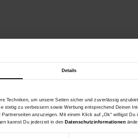
est Du im Maßbild
Details
un
e Techniken, um unsere Seiten sicher und zuverlässig anzubiet
ese stetig zu verbessern sowie Werbung entsprechend Deinen In
beit gefertigt und ist somit ein absolutes Unikat
artnerseiten anzuzeigen. Mit einem Klick auf „Ok“ willigst Du
tzlackversiegelung der Holzoberflächen
gen kannst Du jederzeit in den
Datenschutzinformationen
änder
einen schützen Deinen Fußboden und das Metall vor unschönen Kra
Personen