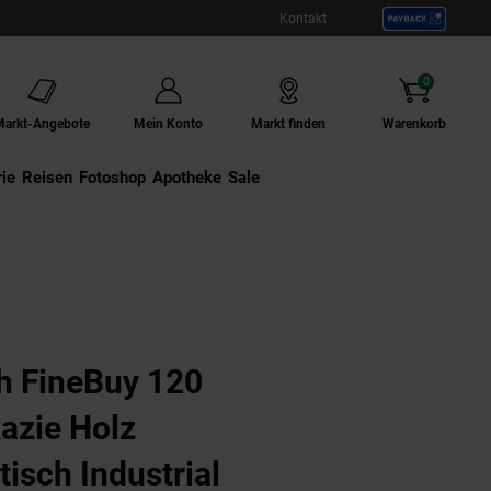
Kontakt
0
Artikel
Markt-Angebote
Mein Konto
Markt finden
Warenkorb
ie
Externer Link:
Reisen
Externer Link:
Fotoshop
Externer Link:
Apotheke
Sale
h FineBuy 120
azie Holz
isch Industrial