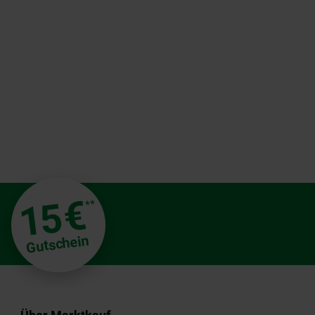
€
15
**
Gutschein