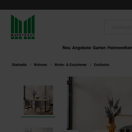
Schließen
Suche:
Neu
Angebote
Garten
Heimwerke
Startseite
Wohnen
Wohn- & Esszimmer
Esstische
Esszimmer