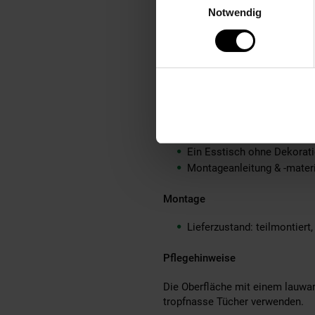
Empfohlene Maximalbelastb
Notwendig
Jede Rissbildung, Astlöche
Material
Tischplatte: Akazie Massivh
Beine: pulverbeschichtetes
Lieferumfang
Ein Esstisch ohne Dekorat
Montageanleitung & -materia
Montage
Lieferzustand: teilmontiert
Pflegehinweise
Die Oberfläche mit einem lauwar
tropfnasse Tücher verwenden.