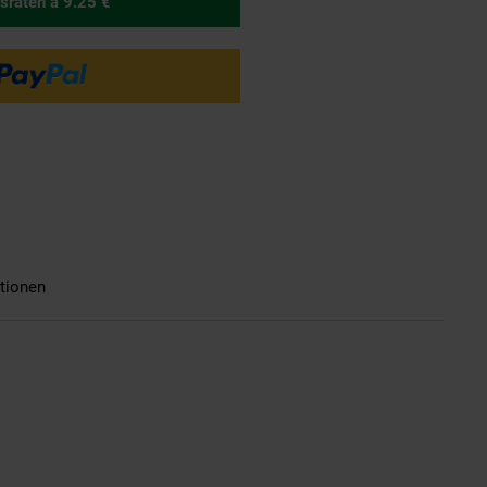
sraten
à 9.25 €
tionen