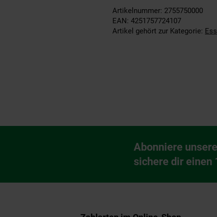
Artikelnummer: 2755750000
EAN: 4251757724107
Artikel gehört zur Kategorie:
Ess
Fußzeile
Abonniere unsere
Newsletter Anmeldu
sichere dir einen