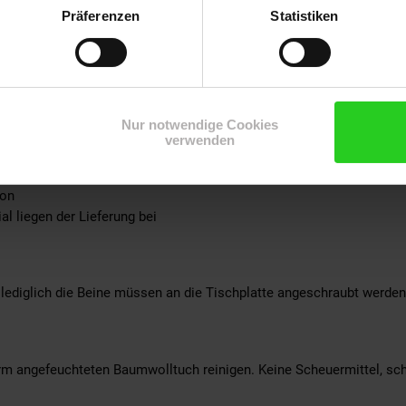
arkeit: 50 kg
Präferenzen
Statistiken
r und andere Unregelmäßigkeiten des Holzes bleiben für den natürl
olz, mit Klarlack beschichtet
 Eisen
Nur notwendige Cookies
verwenden
ion
l liegen der Lieferung bei
, lediglich die Beine müssen an die Tischplatte angeschraubt werden
m angefeuchteten Baumwolltuch reinigen. Keine Scheuermittel, sch