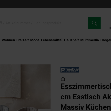
n
Wohnen
Freizeit
Mode
Lebensmittel
Haushalt
Multimedia
Droger
tisch FineBuy 120 cm Esstisch Akazie Holz Massiv Küchentisch Industrial
Esszimmertisc
cm Esstisch Ak
Massiv Küchent