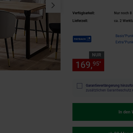
Verfügbarkeit:
Nur noch 8 
Lieferzeit:
ca. 2 Werkt
Payback Punkte
Basis°Punk
Extra°Punk
NUR
169,
nur 169
95
*
Garantieverlängerung hinzufü
zusätzlichen Garantieschutz 
In den