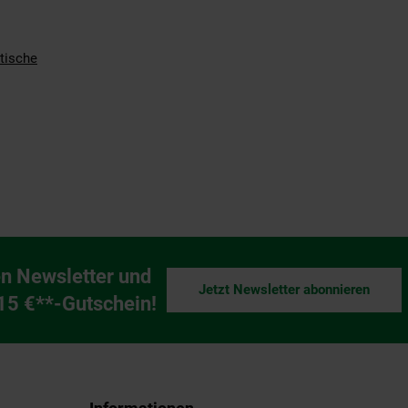
tische
n Newsletter und
Jetzt Newsletter abonnieren
ng
 15 €**-Gutschein!