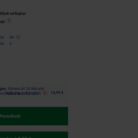
Stück verfügbar
age
te:
84
te:
0
,
€ Sternchen Fußnote, Details 
95
gen.
Sichere dir 36 Monate
14,99 €
mit
 Warenkorb