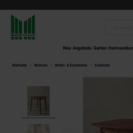
Schließen
Suche:
Neu
Angebote
Garten
Heimwerke
Startseite
Wohnen
Wohn- & Esszimmer
Esstische
Esszimme