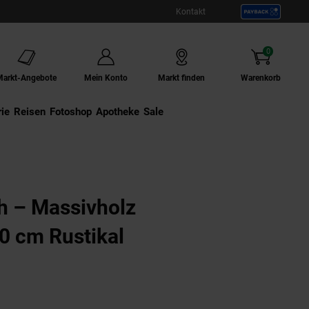
Kontakt
0
Artikel
Markt-Angebote
Mein Konto
Markt finden
Warenkorb
ie
Externer Link:
Reisen
Externer Link:
Fotoshop
Externer Link:
Apotheke
Sale
h – Massivholz
0 cm Rustikal