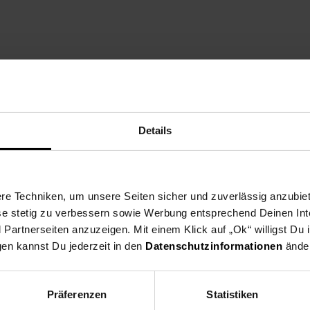
en: ca. 49 cm
: 69 cm
n Sie im Maßbild
Details
e Techniken, um unsere Seiten sicher und zuverlässig anzubiet
ese stetig zu verbessern sowie Werbung entsprechend Deinen In
artnerseiten anzuzeigen. Mit einem Klick auf „Ok“ willigst Du
st der Tisch ideal für kleinere Esszimmer geeignet
gen kannst Du jederzeit in den
Datenschutzinformationen
änder
ler Handarbeit gefertigt und wird so zu einem absoluten Unikat
tzlackversiegelung der Oberflächen
für sicheren Stand und schützen Tisch & Boden vor Kratzern
Präferenzen
Statistiken