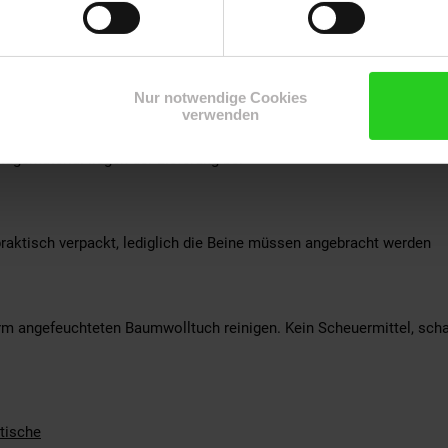
Nur notwendige Cookies
verwenden
ion
gematerial liegen der Lieferung bei
praktisch verpackt, lediglich die Beine müssen angebracht werden
m angefeuchteten Baumwolltuch reinigen. Kein Scheuermittel, scha
tische