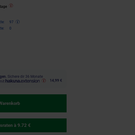
tage
te:
97
te:
0
ren 35 Prozent, 194,
€ Sternchen
95
gen.
Sichere dir 36 Monate
14,99 €
mit
 Warenkorb
sraten
à 9.72 €