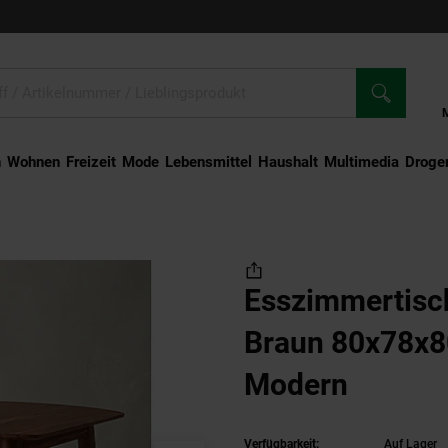
n
Wohnen
Freizeit
Mode
Lebensmittel
Haushalt
Multimedia
Droger
rtisch – Massivholz Braun 80x78x80 cm Rustikal Modern
Esszimmertisc
Braun 80x78x8
Modern
Verfügbarkeit:
Auf Lager