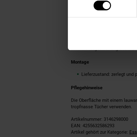
Material
Sheesham Massivholz
Lieferumfang
Ein Esstisch ohne Dekorat
Montageanleitung und Monta
Montage
Lieferzustand: zerlegt und 
Pflegehinweise
Die Oberfläche mit einem lauwar
tropfnasse Tücher verwenden.
Artikelnummer: 3146298000
EAN: 4255632586293
Artikel gehört zur Kategorie:
Ess