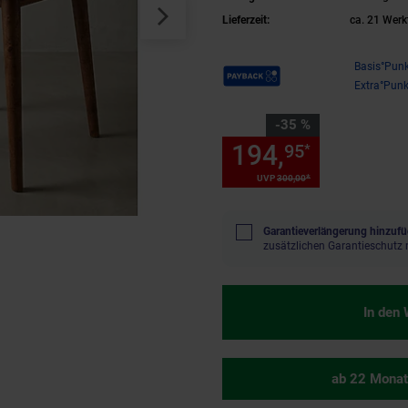
Lieferzeit:
ca. 21 Werk
Payback Punkte
Basis°Punk
Extra°Punk
Sie Sparen 35 Prozent,
-35 %
194,
Sie Spa
95
*
*
UVP
300,
00
UVP : 300,
00
€
Garantieverlängerung hinzufü
zusätzlichen Garantieschutz 
In den
ab 22 Monat