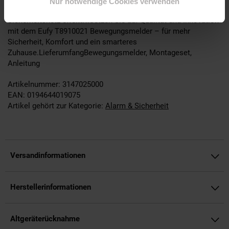
Nur notwendige Cookies verwenden
(nicht im Lieferumfang enthalten) verbinden und erweitert Ihr
Sicherheitsnetz effektiv.Setzen Sie auf Qualität und Innovation
mit dem Eufy T8910021 Bewegungsmelder – für mehr
Sicherheit, Komfort und ein smarteres
Zuhause.LieferumfangBewegungsmelder, Montageset,
Anleitung
Artikelnummer: 3147025000
EAN: 0194644019075
Artikel gehört zur Kategorie:
Alarm & Sicherheit
Versandinformationen
Herstellerinformationen
Altgeräterücknahme