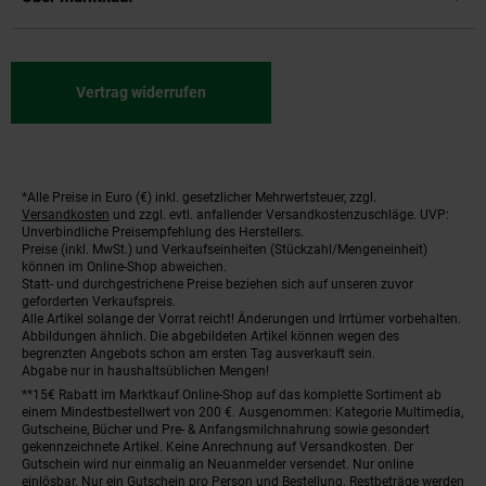
Vertrag widerrufen
*Alle Preise in Euro (€) inkl. gesetzlicher Mehrwertsteuer, zzgl.
Fußnoten
Versandkosten
und zzgl. evtl. anfallender Versandkostenzuschläge. UVP:
Unverbindliche Preisempfehlung des Herstellers.
Preise (inkl. MwSt.) und Verkaufseinheiten (Stückzahl/Mengeneinheit)
können im Online-Shop abweichen.
Statt- und durchgestrichene Preise beziehen sich auf unseren zuvor
geforderten Verkaufspreis.
Alle Artikel solange der Vorrat reicht! Änderungen und Irrtümer vorbehalten.
Abbildungen ähnlich. Die abgebildeten Artikel können wegen des
begrenzten Angebots schon am ersten Tag ausverkauft sein.
Abgabe nur in haushaltsüblichen Mengen!
**15€ Rabatt im Marktkauf Online-Shop auf das komplette Sortiment ab
einem Mindestbestellwert von 200 €. Ausgenommen: Kategorie Multimedia,
Gutscheine, Bücher und Pre- & Anfangsmilchnahrung sowie gesondert
gekennzeichnete Artikel. Keine Anrechnung auf Versandkosten. Der
Gutschein wird nur einmalig an Neuanmelder versendet. Nur online
einlösbar. Nur ein Gutschein pro Person und Bestellung. Restbeträge werden