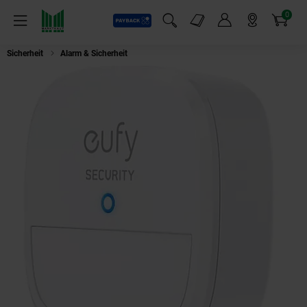
0
Payback
Markt-Angebote
Artikel
Menü
Suchfeld einblenden
Mein Konto
Markt finden
Warenkorb
Sicherheit
Alarm & Sicherheit
eufy Motion Sensor Bewegungsmelder