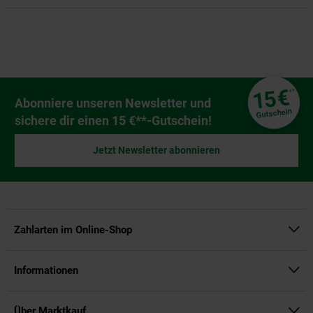
Fußzeile
€
15
**
Newsletter Anmeldung
Abonniere unseren Newsletter und
Gutschein
sichere dir einen 15 €**-Gutschein!
Jetzt Newsletter abonnieren
Zahlarten im Online-Shop
Informationen
Über Marktkauf