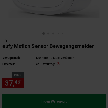
eufy Motion Sensor Bewegungsmelder
Verfügbarkeit:
Nur noch 10 Stück verfügbar
Lieferzeit:
ca. 5 Werktage
NUR
37,
nur 37,
€ Sternchen Fußn
46
46
*
In den Warenkorb