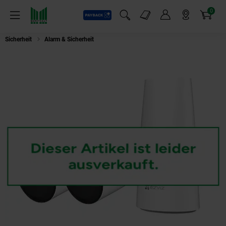
0
Payback
Markt-Angebote
Artikel
Menü
Suchfeld einblenden
Mein Konto
Markt finden
Warenkorb
Sicherheit
Alarm & Sicherheit
EZVIZ BC1-B2 Kabelloses Akku Kamera-Kit