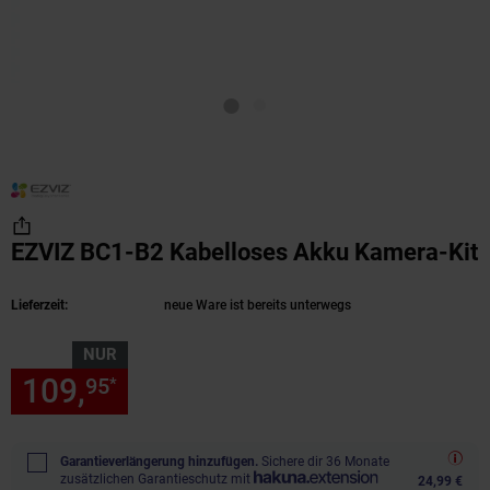
EZVIZ BC1-B2 Kabelloses Akku Kamera-Kit
(Produkt aktuell ausverkauft)
Lieferzeit:
neue Ware ist bereits unterwegs
NUR
109,
nur 109,
€ Sternchen Fu
95
95
*
Garantieverlängerung hinzufügen.
Sichere dir 36 Monate
zusätzlichen Garantieschutz mit
24,99 €