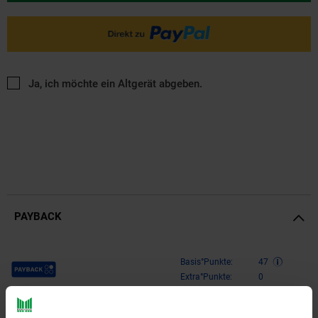
Ja, ich möchte ein Altgerät abgeben.
PAYBACK
Payback Punkte
Basis°Punkte:
47
Extra°Punkte:
0