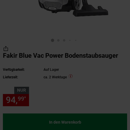
Fakir Blue Vac Power Bodenstaubsauger
Verfügbarkeit:
Auf Lager
Lieferzeit:
ca. 2 Werktage
NUR
94,
nur 94,
€ Sternchen Fußn
99
99
*
In den Warenkorb