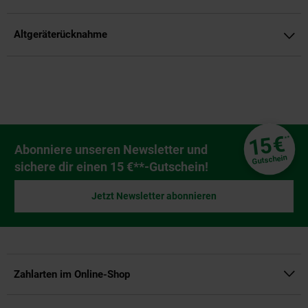
Altgeräterücknahme
Fußzeile
€
15
**
Newsletter Anmeldung
Abonniere unseren Newsletter und
Gutschein
sichere dir einen 15 €**-Gutschein!
Jetzt Newsletter abonnieren
Zahlarten im Online-Shop