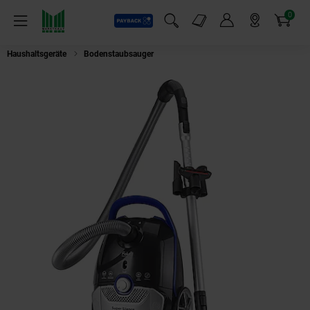
0
Payback
Markt-Angebote
Artikel
Menü
Suchfeld einblenden
Mein Konto
Markt finden
Warenkorb
Haushaltsgeräte
Bodenstaubsauger
Fakir Blue Vac Power Bodenstaubsa