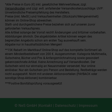
*Alle Preise in Euro (€) inkl. gesetzlicher Mehrwertsteuer, zzgl.
Fußnoten
Versandkosten
und zzgl. evtl. anfallender Versandkostenzuschläge. UVP:
Unverbindliche Preisempfehlung des Herstellers.
Preise (inkl. MwSt.) und Verkaufseinheiten (Stückzahl/Mengeneinheit)
können im Online-Shop abweichen.
Statt- und durchgestrichene Preise beziehen sich auf unseren zuvor
geforderten Verkaufspreis.
Alle Artikel solange der Vorrat reicht! Änderungen und Irrtümer vorbehalten.
Abbildungen ähnlich. Die abgebildeten Artikel können wegen des
begrenzten Angebots schon am ersten Tag ausverkauft sein.
Abgabe nur in haushaltsüblichen Mengen!
**15€ Rabatt im Marktkauf Online-Shop auf das komplette Sortiment ab
einem Mindestbestellwert von 200 €. Ausgenommen: Kategorie Multimedia,
Gutscheine, Bücher und Pre- & Anfangsmilchnahrung sowie gesondert
gekennzeichnete Artikel. Keine Anrechnung auf Versandkosten. Der
Gutschein wird nur einmalig an Neuanmelder versendet. Nur online
einlösbar. Nur ein Gutschein pro Person und Bestellung. Restbeträge werden
nicht ausgezahlt. Nicht mit anderen Aktionsvorteilen (PAYBACK oder
sonstige Shop-Aktionen) kombinierbar.
***Positive Bonitätsprüfung vorausgesetzt
© NeS GmbH |
Kontakt
|
Datenschutz
|
Impressum