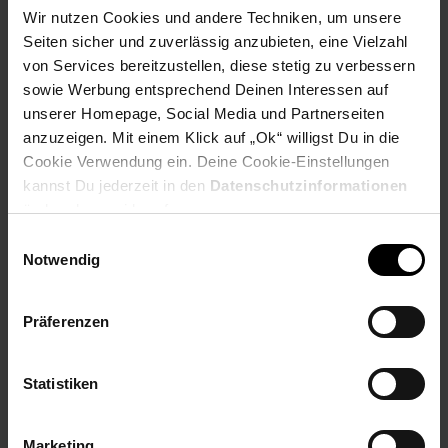
Wir nutzen Cookies und andere Techniken, um unsere
PAYBACK
Seiten sicher und zuverlässig anzubieten, eine Vielzahl
von Services bereitzustellen, diese stetig zu verbessern
Payback Punkte
Basis°Punkte:
131
sowie Werbung entsprechend Deinen Interessen auf
Extra°Punkte:
0
unserer Homepage, Social Media und Partnerseiten
anzuzeigen. Mit einem Klick auf „Ok“ willigst Du in die
Cookie Verwendung ein. Deine Cookie-Einstellungen
Produktbeschreibung
kannst Du jederzeit in den
Datenschutzinformationen
ändern bzw. widerrufen.
Einwilligungsauswahl
Der Bolt X Plus Aqua 8472 kombiniert effizientes Staubsaugen
Notwendig
mit praktischem Wischen in einem Schritt. Ausgestattet mit
einem leistungsstarken BLDC-Motor, einem HEPA H13 Filter
(ideal für Allergiker) und einer Elektrobürste mit LED-
Präferenzen
Bodendüse, bietet dieser Akku-Staubsauger eine
beeindruckende Reinigungsleistung. Mit 550 Watt Leistung und
vier einstellbaren Leistungsstufen bewältigt er mühelos
Statistiken
unterschiedliche Reinigungsaufgaben. Das LCD-Display
ermöglicht eine intuitive Bedienung.
Marketing