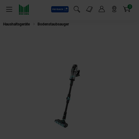
0
Payback
Markt-Angebote
Artikel
Menü
Suchfeld einblenden
Mein Konto
Markt finden
Warenkorb
Haushaltsgeräte
Bodenstaubsauger
Fakir Bolt X Plus Aqua 8472 Akku S