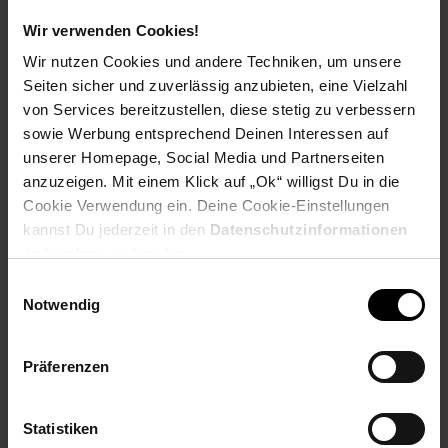
Produktbeschreibung
Wir verwenden Cookies!
Wir nutzen Cookies und andere Techniken, um unsere
Ausgestattet mit einem Teleskopsaugrohr und einer am
Seiten sicher und zuverlässig anzubieten, eine Vielzahl
Zubehörhalter befestigten Fugen- und polsterdüse ist der
von Services bereitzustellen, diese stetig zu verbessern
netzbetriebene Hand- und Stielsauger Starky Pro | HS 300 ein
sowie Werbung entsprechend Deinen Interessen auf
handhabungsfreundlicher Helfer im Haushalt und im Büro.
unserer Homepage, Social Media und Partnerseiten
Dank des abnehmbaren Saugteils können auch die kleinsten
anzuzeigen. Mit einem Klick auf „Ok“ willigst Du in die
Fugen gereinigt werden
Cookie Verwendung ein. Deine Cookie-Einstellungen
Vielseitig:
kannst Du jederzeit in den
Datenschutzinformationen
ändern bzw. widerrufen.
Netzbetriebener beutelloser Hand- und Stiel-Staubsauger
Einwilligungsauswahl
zugleich, der mit wenigen Handgriffen zu einem Polster- oder
Notwendig
Tischsauger umgerüstet werden kann.
Ausstattung:
Präferenzen
Ergonomischer Handgriff, Teleskop-Edelstahlrohr mit
Zubehörhalter, integriertes Dreh-/Kippgelenk, freie
Standposition.
Statistiken
Leistungsstark: