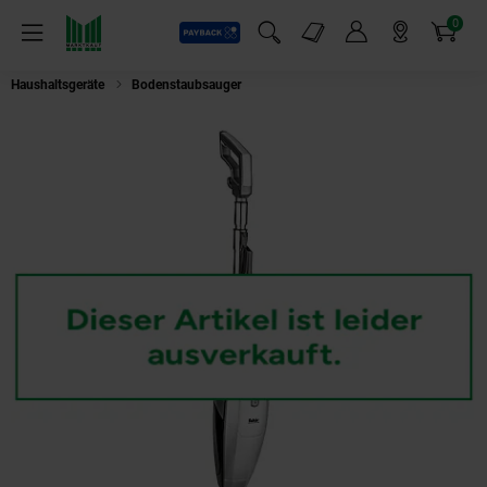
0
Payback
Markt-Angebote
Artikel
Menü
Suchfeld einblenden
Mein Konto
Markt finden
Warenkorb
Haushaltsgeräte
Bodenstaubsauger
FAKIR HS 300 Starky Pro 2-in-1 Akku