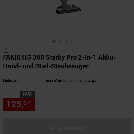
FAKIR HS 300 Starky Pro 2-in-1 Akku-
Hand- und Stiel-Staubsauger
(Produkt aktuel
Lieferzeit:
neue Ware ist bereits unterwegs
NUR
125,
nur 125,
€ Sternchen Fu
97
97
*
Aktuell ausverkauft