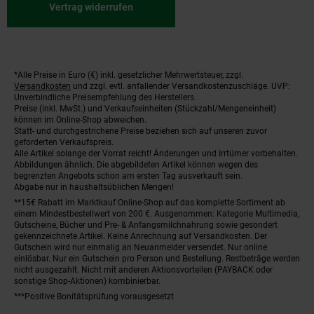
Vertrag widerrufen
*Alle Preise in Euro (€) inkl. gesetzlicher Mehrwertsteuer, zzgl.
Fußnoten
Versandkosten
und zzgl. evtl. anfallender Versandkostenzuschläge. UVP:
Unverbindliche Preisempfehlung des Herstellers.
Preise (inkl. MwSt.) und Verkaufseinheiten (Stückzahl/Mengeneinheit)
können im Online-Shop abweichen.
Statt- und durchgestrichene Preise beziehen sich auf unseren zuvor
geforderten Verkaufspreis.
Alle Artikel solange der Vorrat reicht! Änderungen und Irrtümer vorbehalten.
Abbildungen ähnlich. Die abgebildeten Artikel können wegen des
begrenzten Angebots schon am ersten Tag ausverkauft sein.
Abgabe nur in haushaltsüblichen Mengen!
**15€ Rabatt im Marktkauf Online-Shop auf das komplette Sortiment ab
einem Mindestbestellwert von 200 €. Ausgenommen: Kategorie Multimedia,
Gutscheine, Bücher und Pre- & Anfangsmilchnahrung sowie gesondert
gekennzeichnete Artikel. Keine Anrechnung auf Versandkosten. Der
Gutschein wird nur einmalig an Neuanmelder versendet. Nur online
einlösbar. Nur ein Gutschein pro Person und Bestellung. Restbeträge werden
nicht ausgezahlt. Nicht mit anderen Aktionsvorteilen (PAYBACK oder
sonstige Shop-Aktionen) kombinierbar.
***Positive Bonitätsprüfung vorausgesetzt