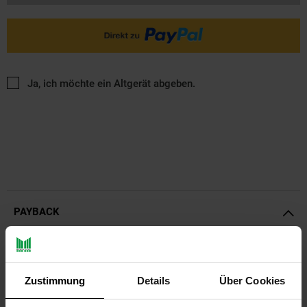
Ja, ich möchte ein Altgerät abgeben.
PAYBACK
Payback Punkte
Basis°Punkte:
62
Extra°Punkte:
0
Zustimmung
Details
Über Cookies