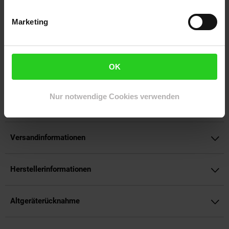
700 Watt ECO-Power-Motorleistung und 2 Leistungsstufen.
Marketing
Zubehör:
Umschaltbare Bodensaugdüse, Fugendüse und Polsterdüse.
Artikelnummer: 3092437000
OK
EAN: 4002780009248
Artikel gehört zur Kategorie:
Bodenstaubsauger
Nur notwendige Cookies verwenden
Versandinformationen
Herstellerinformationen
Altgeräterücknahme