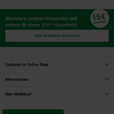
Fußzeile
€
15
**
Newsletter Anmeldung
Abonniere unseren Newsletter und
Gutschein
sichere dir einen 15 €**-Gutschein!
Jetzt Newsletter abonnieren
Zahlarten im Online-Shop
Informationen
Über Marktkauf