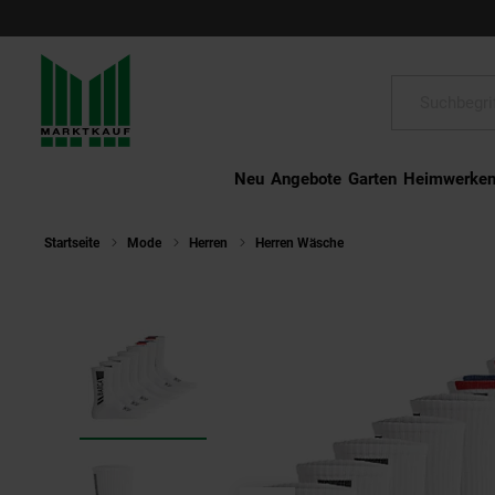
Schließen
Suche:
Neu
Angebote
Garten
Heimwerke
Startseite
Mode
Herren
Herren Wäsche
FCB Crew Socks 7-P