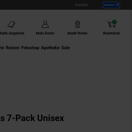
Kontakt
0
Artikel
Markt-Angebote
Mein Konto
Markt finden
Warenkorb
ie
Externer Link:
Reisen
Externer Link:
Fotoshop
Externer Link:
Apotheke
Sale
s 7-Pack Unisex