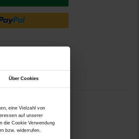
Über Cookies
tionen
en, eine Vielzahl von
chen eingewebten Logos.
teressen auf unserer
 in die Cookie Verwendung
n bzw. widerrufen.