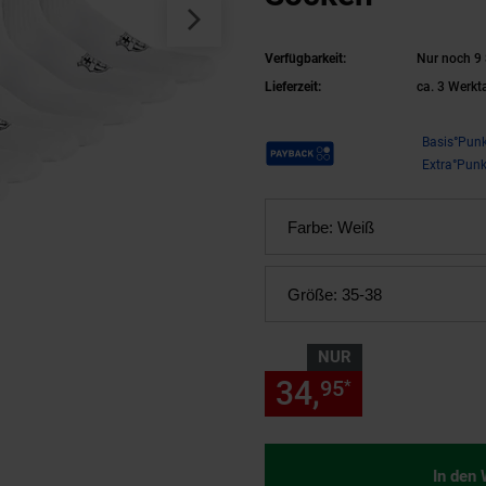
Verfügbarkeit:
Nur noch 9 
Lieferzeit:
ca. 3 Werkt
Payback Punkte
Basis°Punk
Extra°Punk
Farbe:
Weiß
Größe:
35-38
NUR
34,
nur 34,
95
95
*
In den