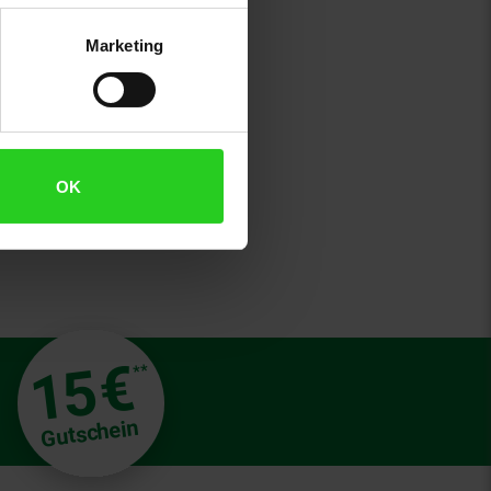
Marketing
OK
€
15
**
Gutschein