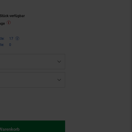
Stück verfügbar
age
te:
17
te:
0
€ Sternchen Fußnote, Details am
 Warenkorb