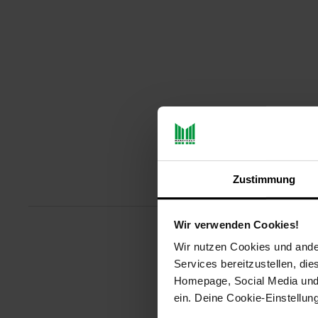
Zustimmung
Produ
Wir verwenden Cookies!
Wir nutzen Cookies und ander
FC Barcelona Unisex Tennis Soc
Angenehm weiche Materialmisc
Services bereitzustellen, di
Homepage, Social Media und P
Gewählte Variante:
ein. Deine Cookie-Einstellun