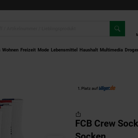
n
Wohnen
Freizeit
Mode
Lebensmittel
Haushalt
Multimedia
Droger
ack Unisex Socken
FCB Crew Sock
Socken