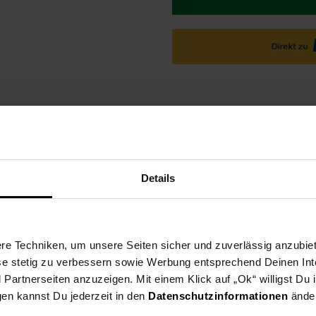
Details
ktbeschreibung
Versandinformationen
Herstellerinforma
e Techniken, um unsere Seiten sicher und zuverlässig anzubiet
ken im praktischen 7er Pack. Einfarbige Socken mit unterschiedli
hung.
ese stetig zu verbessern sowie Werbung entsprechend Deinen In
artnerseiten anzuzeigen. Mit einem Klick auf „Ok“ willigst Du
gen kannst Du jederzeit in den
Datenschutzinformationen
änder