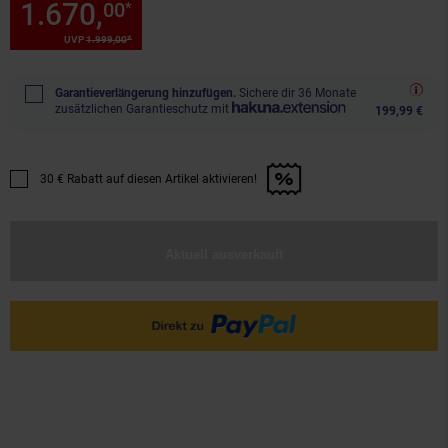
1.670,
Sie Sparen 16 Prozent,
00
*
*
UVP
1.999,
00
UVP : 1999,
00
€
Garantieverlängerung hinzufügen.
Sichere dir 36 Monate
zusätzlichen Garantieschutz mit
199,99 €
30 € Rabatt auf diesen Artikel aktivieren!
Promotion "30 € Rabatt auf diesen Artikel aktivieren!" anwenden
Aktuell ausverkauft