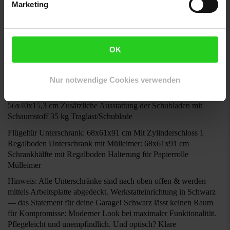
Marketing
Hängeschrank mit Frontklappe: 3 Stück | je 68x28x35 cm
Einfache Montage an der Lochwand Einfaches Öffnen und
Schließen dank Gasdruckzylinder 15 kg Traglast/Schrank
Lochwand: 3 Stück | je 106x62 cm 1 mm Materialstärke
OK
Arbeitsplatte: 204x60x3,8 cm Widerstandsfähiges Multiplex
Schubladen
Nur notwendige Cookies verwenden
Unterschrank: 68x61x91 cm 5 kleine Schubladen 56x40x5,5 cm |
obere Schublade mit Zylinderschloss 2 große Schubladen
56x40x15,3 cm Zusätzliche Ausstattung der Schubladen mit
Schaumstoff 35 kg Traglast/Schublade
Flügeltür Unterschrank: 68x61x91 cm Mit Zylinderschloss 1
Regalboden Unterschrank mit Mülleimer: 68x61x91 cm
Schrankhälfte mit Regalboden Halterung für Papierrolle
Mülleimer
Hinweis: Alle Unterschränke sind nach oben offen & werden
mittels Arbeitsplatte abgedeckt. Werkstatteinrichtung in Schwarz
— das Statement für deine Garage! Schwarz lässt keinen Raum
für Kompromisse: Moderner Look bei maximaler Funktionalität.
Pflegeleicht und unempfindlich. Und optisch? Klare