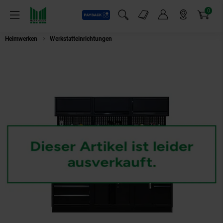
0
Payback
Markt-Angebote
Artikel
Menü
Suchfeld einblenden
Mein Konto
Markt finden
Warenkorb
Heimwerken
Werkstatteinrichtungen
Feistos Werkzeugschrank EOS 11 Bl