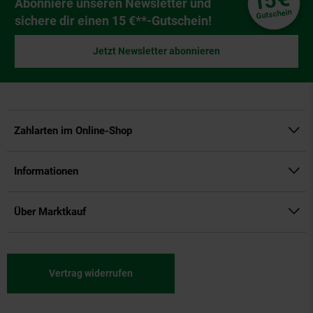
15
Newsletter Anmeldung
Abonniere unseren Newsletter und
Gutschein
sichere dir einen 15 €**-Gutschein!
Jetzt Newsletter abonnieren
Zahlarten im Online-Shop
Informationen
Über Marktkauf
Vertrag widerrufen