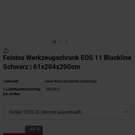
Feistos Werkzeugschrank EOS 11 Blackline
Schwarz | 61x204x200cm
(Produkt aktuell a
Lieferzeit:
neue Ware ist bereits unterwegs
+ Lieferkostenzuschlag
100,00 €
pro Artikel
Größe:
EOS 11 (derzeit ausverkauft)
Sie Sparen 16 Prozent,
-16 %