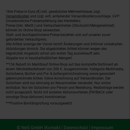
*Alle Preise in Euro (€) inkl. gesetzlicher Mehrwertsteuer, zzgl.
Fußnoten
Versandkosten
und zzgl. evtl. anfallender Versandkostenzuschläge. UVP:
Unverbindliche Preisempfehlung des Herstellers.
Preise (inkl. MwSt.) und Verkaufseinheiten (Stückzahl/Mengeneinheit)
können im Online-Shop abweichen.
Statt- und durchgestrichene Preise beziehen sich auf unseren zuvor
geforderten Verkaufspreis.
Alle Artikel solange der Vorrat reicht! Änderungen und Irrtümer vorbehalten.
Abbildungen ähnlich. Die abgebildeten Artikel können wegen des
begrenzten Angebots schon am ersten Tag ausverkauft sein.
Abgabe nur in haushaltsüblichen Mengen!
**15€ Rabatt im Marktkauf Online-Shop auf das komplette Sortiment ab
einem Mindestbestellwert von 200 €. Ausgenommen: Kategorie Multimedia,
Gutscheine, Bücher und Pre- & Anfangsmilchnahrung sowie gesondert
gekennzeichnete Artikel. Keine Anrechnung auf Versandkosten. Der
Gutschein wird nur einmalig an Neuanmelder versendet. Nur online
einlösbar. Nur ein Gutschein pro Person und Bestellung. Restbeträge werden
nicht ausgezahlt. Nicht mit anderen Aktionsvorteilen (PAYBACK oder
sonstige Shop-Aktionen) kombinierbar.
***Positive Bonitätsprüfung vorausgesetzt
© NeS GmbH |
Kontakt
|
Datenschutz
|
Impressum