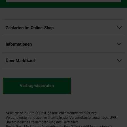
Zahlarten im Online-Shop
Informationen
Über Marktkauf
Vertrag widerrufen
*Alle Preise in Euro (€) inkl. gesetzlicher Mehrwertsteuer, zzgl.
Fußnoten
Versandkosten
und zzgl. evtl. anfallender Versandkostenzuschläge. UVP:
Unverbindliche Preisempfehlung des Herstellers.
Preise (inkl. MwSt.) und Verkaufseinheiten (Stückzahl/Mengeneinheit)