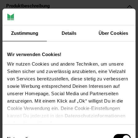
Produktbeschreibung
Final Fantasy VII, der zeitlose und von Legionen an Fans
geliebte Klassiker, erscheint mit einer Reihe an hilfreichen
Zustimmung
Details
Über Cookies
Zusatz-Features!
Erlebe die Rückkehr eines epischen Abenteuers, das jegliche
Wir verwenden Cookies!
Vorstellung übersteigt und in einem Kampf gipfelt, der über
das Schicksal des Planeten entscheidet.
Wir nutzen Cookies und andere Techniken, um unsere
Seiten sicher und zuverlässig anzubieten, eine Vielzahl
Die Welt ist unter die Herrschaft der Shinra Electric Power
von Services bereitzustellen, diese stetig zu verbessern
Company gefallen, einem teuflischen Konzern, der die
sowie Werbung entsprechend Deinen Interessen auf
Lebenskraft des Planeten selbst in Form von Mako-Energie in
unserer Homepage, Social Media und Partnerseiten
Beschlag genommen hat.
anzuzeigen. Mit einem Klick auf „Ok“ willigst Du in die
In der Megalopolis Midgar leistet eine Anti-Shinra-
Cookie Verwendung ein. Deine Cookie-Einstellungen
Rebellengruppe namens Avalanche Widerstand.
kannst Du jederzeit in den
Datenschutzinformationen
Cloud Strife, ein ehemaliges Mitglied der Eliteeinheit SOLDIER
ändern bzw. widerrufen.
und jetzt ein Söldner, hilft den Rebellen. Ihm ist nicht klar, dass
Einwilligungsauswahl
er dadurch in einen epischen Kampf um das Schicksal des