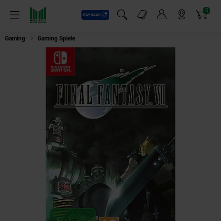
0
Payback
Markt-Angebote
Artikel
Menü
Suchfeld einblenden
Mein Konto
Markt finden
Warenkorb
Gaming
Gaming Spiele
Final Fantasy VII