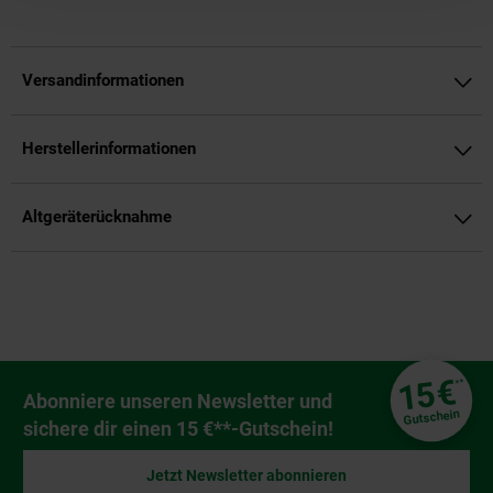
Versandinformationen
Herstellerinformationen
Altgeräterücknahme
Fußzeile
€
15
**
Newsletter Anmeldung
Abonniere unseren Newsletter und
Gutschein
sichere dir einen 15 €**-Gutschein!
Jetzt Newsletter abonnieren