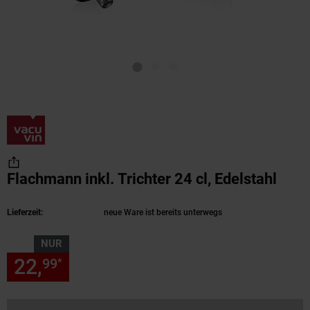
Flachmann inkl. Trichter 24 cl, Edelstahl
(Pro
Lieferzeit:
neue Ware ist bereits unterwegs
NUR
22,
nur 22,
€ Sternchen Fußn
99
99
*