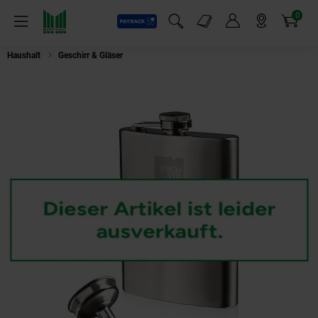
0
Payback
Markt-Angebote
Artikel
Menü
Suchfeld einblenden
Mein Konto
Markt finden
Warenkorb
Haushalt
Geschirr & Gläser
Flachmann inkl. Trichter 24 cl, Edelstahl