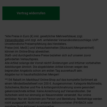
Vertrag widerrufen
*Alle Preise in Euro (€) inkl. gesetzlicher Mehrwertsteuer, zzgl.
Fußnoten
Versandkosten
und zzgl. evtl. anfallender Versandkostenzuschläge. UVP:
Unverbindliche Preisempfehlung des Herstellers.
Preise (inkl. MwSt.) und Verkaufseinheiten (Stückzahl/Mengeneinheit)
können im Online-Shop abweichen.
Statt- und durchgestrichene Preise beziehen sich auf unseren zuvor
geforderten Verkaufspreis.
Alle Artikel solange der Vorrat reicht! Änderungen und Irrtümer vorbehalten.
Abbildungen ähnlich. Die abgebildeten Artikel können wegen des
begrenzten Angebots schon am ersten Tag ausverkauft sein.
Abgabe nur in haushaltsüblichen Mengen!
**15€ Rabatt im Marktkauf Online-Shop auf das komplette Sortiment ab
einem Mindestbestellwert von 200 €. Ausgenommen: Kategorie Multimedia,
Gutscheine, Bücher und Pre- & Anfangsmilchnahrung sowie gesondert
gekennzeichnete Artikel. Keine Anrechnung auf Versandkosten. Der
Gutschein wird nur einmalig an Neuanmelder versendet. Nur online
einlösbar. Nur ein Gutschein pro Person und Bestellung. Restbeträge werden
nicht ausgezahlt. Nicht mit anderen Aktionsvorteilen (PAYBACK oder
sonstige Shop-Aktionen) kombinierbar.