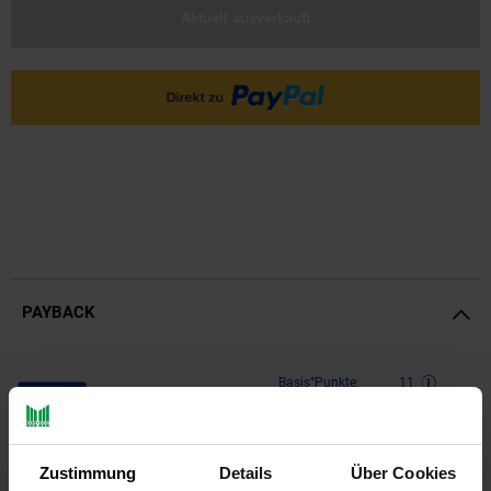
Aktuell ausverkauft
PAYBACK
Payback Punkte
Basis°Punkte:
11
Extra°Punkte:
0
Zustimmung
Details
Über Cookies
Produktbeschreibung