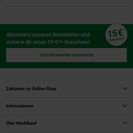
Fußzeile
€
15
**
Newsletter Anmeldung
Abonniere unseren Newsletter und
Gutschein
sichere dir einen 15 €**-Gutschein!
Jetzt Newsletter abonnieren
Zahlarten im Online-Shop
Informationen
Über Marktkauf