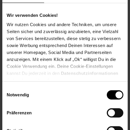
Wir verwenden Cookies!
Vacu Vin Edelstahl-Flachmann mit
Wir nutzen Cookies und andere Techniken, um unsere
Trichter
Seiten sicher und zuverlässig anzubieten, eine Vielzahl
Schlanker Edelstahl-Flachmann für Spirituosen unterwegs
von Services bereitzustellen, diese stetig zu verbessern
Mit praktischem Trichter für leichtes Befüllen
sowie Werbung entsprechend Deinen Interessen auf
Aus langlebigem, rostfreiem Edelstahl gefertigt
unserer Homepage, Social Media und Partnerseiten
Auslaufsicherer Schraubverschluss für sicheren
Transport
anzuzeigen. Mit einem Klick auf „Ok“ willigst Du in die
Komfortables Format, passt in Jacken- oder
Cookie Verwendung ein. Deine Cookie-Einstellungen
Hosentasche
kannst Du jederzeit in den
Datenschutzinformationen
ändern bzw. widerrufen.
Der Vacu Vin Edelstahl-Flachmann mit Trichter ist ein
Einwilligungsauswahl
praktisches Accessoire für alle, die ihre Lieblingsgetränke
Notwendig
auch unterwegs genießen möchten. Gefertigt aus robustem,
lebensmittelechtem Edelstahl bietet er Langlebigkeit und eine
geschmacksneutrale Lagerung, ohne dass Aromen
Präferenzen
beeinträchtigt werden. Der beiliegende Trichter erleichtert das
saubere Befüllen, während der auslaufsichere
Schraubverschluss sicherstellt, dass nichts verloren geht.