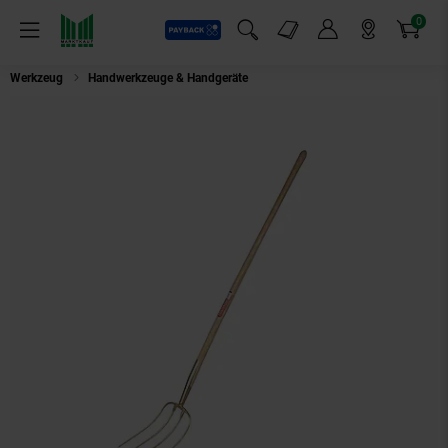
0
Payback
Markt-Angebote
Artikel
Menü
Suchfeld einblenden
Mein Konto
Markt finden
Warenkorb
Werkzeug
Handwerkzeuge & Handgeräte
FREUND VICTORIA Dunggabel 4 Zi