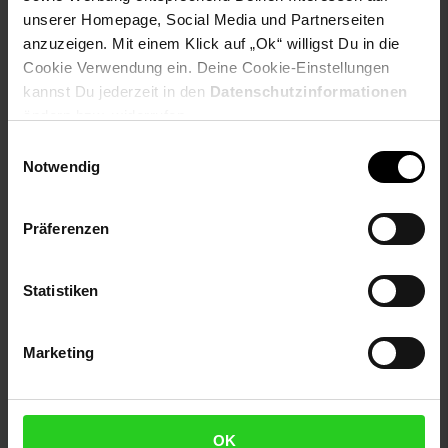
unserer Homepage, Social Media und Partnerseiten
Payback Punkte
Basis°Punkte:
34
anzuzeigen. Mit einem Klick auf „Ok“ willigst Du in die
Extra°Punkte:
0
Cookie Verwendung ein. Deine Cookie-Einstellungen
kannst Du jederzeit in den
Datenschutzinformationen
ändern bzw. widerrufen.
Produktbeschreibung
Einwilligungsauswahl
Notwendig
Victoria
Erntekönig Dunggabel mit Stiel
Präferenzen
4 Zinken
gold lackiert
mit lackiertem Eschen-Stiel, gebogen 135 cm
Statistiken
Artikelnummer: 3107730000
EAN: 4002408311883
Marketing
Artikel gehört zur Kategorie:
Handwerkzeuge & Handgeräte
OK