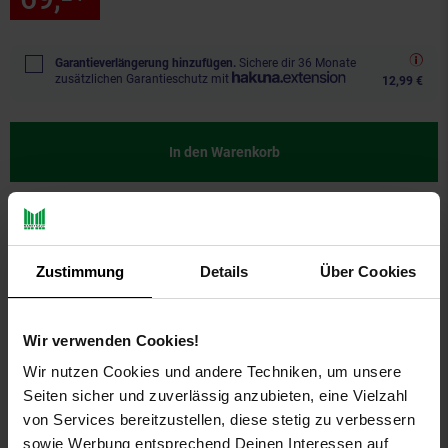
Garantieverlängerung hinzufügen.
Sichere dir 36 Monate
zusätzlichen Garantieschutz mit
12,99 €
In den Warenkorb
Zustimmung
Details
Über Cookies
Wir verwenden Cookies!
Wir nutzen Cookies und andere Techniken, um unsere
Seiten sicher und zuverlässig anzubieten, eine Vielzahl
von Services bereitzustellen, diese stetig zu verbessern
PAYBACK
sowie Werbung entsprechend Deinen Interessen auf