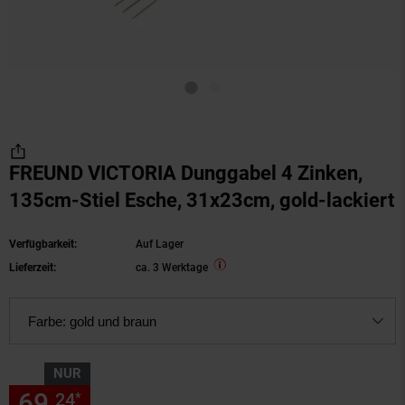
FREUND VICTORIA Dunggabel 4 Zinken,
135cm-Stiel Esche, 31x23cm, gold-lackiert
Verfügbarkeit:
Auf Lager
Lieferzeit:
ca. 3 Werktage
Farbe:
gold und braun
NUR
69,
nur 69,
€ Sternchen Fußn
24
24
*