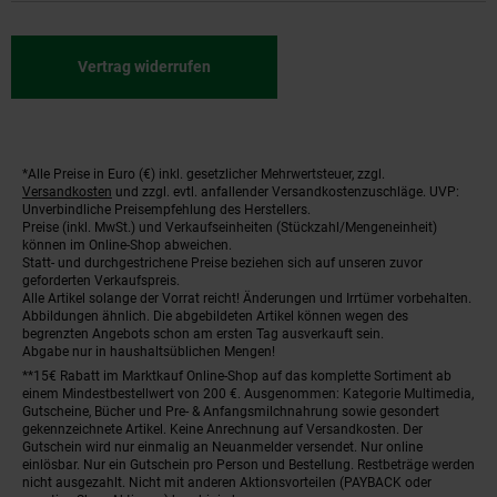
Vertrag widerrufen
*Alle Preise in Euro (€) inkl. gesetzlicher Mehrwertsteuer, zzgl.
Fußnoten
Versandkosten
und zzgl. evtl. anfallender Versandkostenzuschläge. UVP:
Unverbindliche Preisempfehlung des Herstellers.
Preise (inkl. MwSt.) und Verkaufseinheiten (Stückzahl/Mengeneinheit)
können im Online-Shop abweichen.
Statt- und durchgestrichene Preise beziehen sich auf unseren zuvor
geforderten Verkaufspreis.
Alle Artikel solange der Vorrat reicht! Änderungen und Irrtümer vorbehalten.
Abbildungen ähnlich. Die abgebildeten Artikel können wegen des
begrenzten Angebots schon am ersten Tag ausverkauft sein.
Abgabe nur in haushaltsüblichen Mengen!
**15€ Rabatt im Marktkauf Online-Shop auf das komplette Sortiment ab
einem Mindestbestellwert von 200 €. Ausgenommen: Kategorie Multimedia,
Gutscheine, Bücher und Pre- & Anfangsmilchnahrung sowie gesondert
gekennzeichnete Artikel. Keine Anrechnung auf Versandkosten. Der
Gutschein wird nur einmalig an Neuanmelder versendet. Nur online
einlösbar. Nur ein Gutschein pro Person und Bestellung. Restbeträge werden
nicht ausgezahlt. Nicht mit anderen Aktionsvorteilen (PAYBACK oder