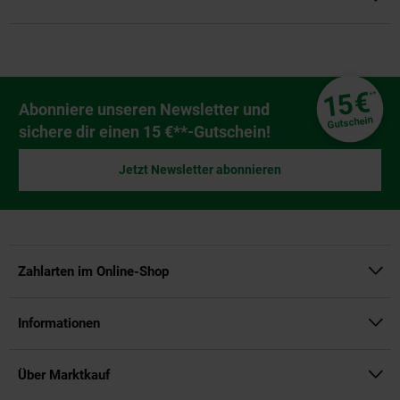
Fußzeile
€
15
**
Newsletter Anmeldung
Abonniere unseren Newsletter und
Gutschein
sichere dir einen 15 €**-Gutschein!
Jetzt Newsletter abonnieren
Zahlarten im Online-Shop
Informationen
Über Marktkauf