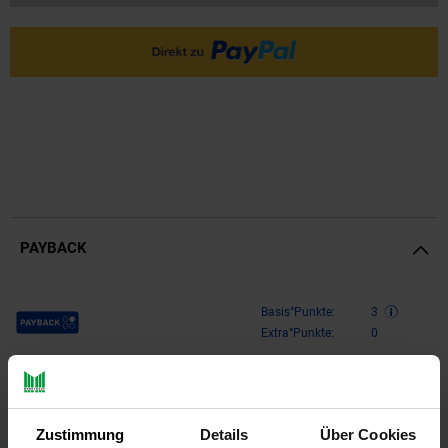
PAYBACK
Payback Punkte
Basis°Punkte:
3
Extra°Punkte:
0
Produktbeschreibung
Zustimmung
Details
Über Cookies