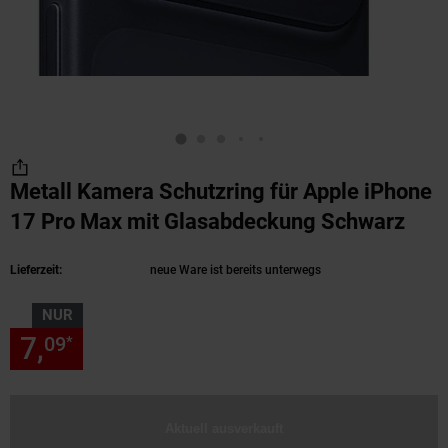
Metall Kamera Schutzring für Apple iPhone
17 Pro Max mit Glasabdeckung Schwarz
(Pro
Lieferzeit:
neue Ware ist bereits unterwegs
NUR
7,
nur 7,
€ Sternchen Fußnote
09
09
*
Aktuell ausverkauft