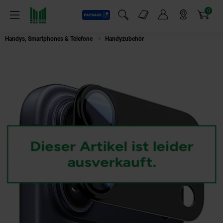
0
Payback
Markt-Angebote
Artikel
Menü
Suchfeld einblenden
Mein Konto
Markt finden
Warenkorb
Handys, Smartphones & Telefone
Handyzubehör
Metall Kamera Schutzri