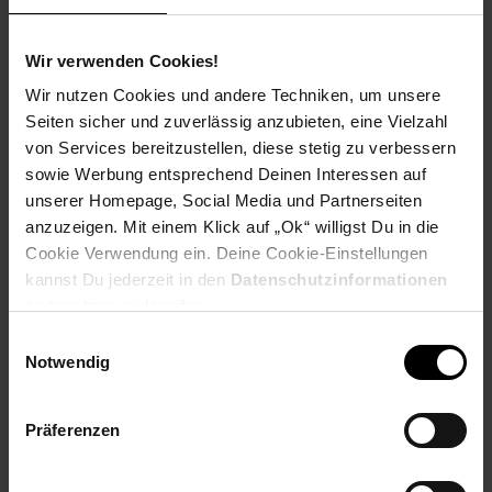
Für Apple iPhone 17 Pro Max Kamera Linsenschutz
Aluminium mit Glasabdeckung
Wir verwenden Cookies!
Dieser präzise Kamera Linsenschutz vereint eine robuste
Wir nutzen Cookies und andere Techniken, um unsere
Aluminiumlegierung mit hochtransparentem Glas. Das Full-
Seiten sicher und zuverlässig anzubieten, eine Vielzahl
Cover-Design umschließt die gesamte Kamerainsel samt
von Services bereitzustellen, diese stetig zu verbessern
Linsenrändern und schützt zuverlässig vor Kratzern, Stößen
sowie Werbung entsprechend Deinen Interessen auf
und Schmutz. Die hydrophobe und oleophobe Beschichtung
unserer Homepage, Social Media und Partnerseiten
reduziert Fingerabdrücke und lässt sich rückstandsfrei
reinigen.
anzuzeigen. Mit einem Klick auf „Ok“ willigst Du in die
Cookie Verwendung ein. Deine Cookie-Einstellungen
Die Glasabdeckung überzeugt durch hohe Lichtdurchlässigkeit
kannst Du jederzeit in den
Datenschutzinformationen
mit farbtreuer Bildwiedergabe. Fotos und Videos bleiben klar,
ändern bzw. widerrufen.
ohne Unschärfen, Rauschen oder Vignettierung. Die laser­
Einwilligungsauswahl
geschnittenen Aussparungen passen exakt auf das
Notwendig
Kameramodul und blockieren weder Linsen noch Sensoren.
Die rückstandsarme, stark haftende Klebeschicht sorgt für
Präferenzen
eine schnelle, blasenfreie Montage mit sicherem Sitz –
einfach auflegen, andrücken, fertig.