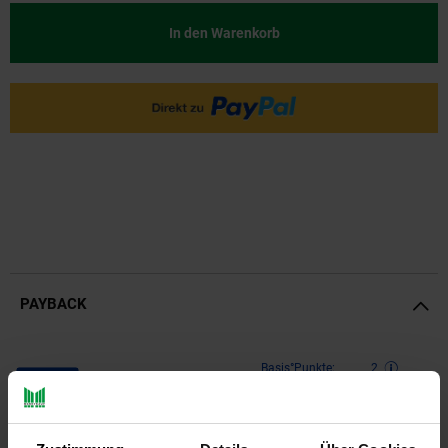
In den Warenkorb
PAYBACK
Payback Punkte
Basis°Punkte:
2
Extra°Punkte:
0