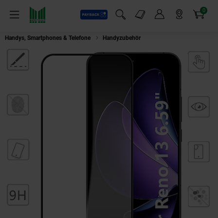
0
Payback
Markt-Angebote
Artikel
Menü
Suchfeld einblenden
Mein Konto
Markt finden
Warenkorb
Handys, Smartphones & Telefone
Handyzubehör
Für Oppo Reno 13 5G 1x 