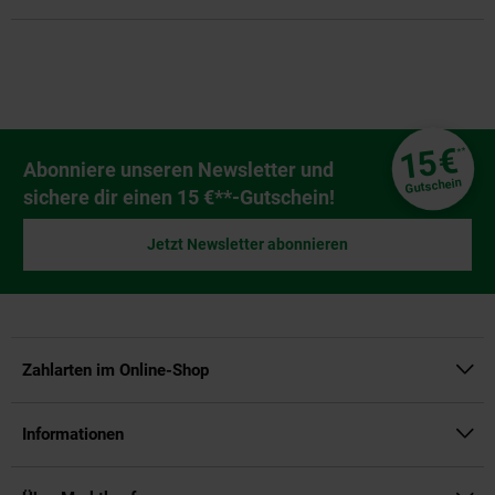
Fußzeile
€
15
**
Newsletter Anmeldung
Abonniere unseren Newsletter und
Gutschein
sichere dir einen 15 €**-Gutschein!
Jetzt Newsletter abonnieren
Zahlarten im Online-Shop
Informationen