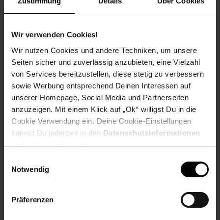
Zustimmung
Details
Über Cookies
Produktbeschreibung
Wir verwenden Cookies!
Das brandneue ultradünne und extrem gehärtete 3D Glas
für Ihr Oppo Reno 13 5G. Das Glas schützt das Display
Wir nutzen Cookies und andere Techniken, um unsere
des Oppo Reno 13 5G zuverlässig gegen Kratzer und
Seiten sicher und zuverlässig anzubieten, eine Vielzahl
Schmutz und absorbiert Schläge und Stöße. Das Glas wurde
von Services bereitzustellen, diese stetig zu verbessern
durch seine gebogene
sowie Werbung entsprechend Deinen Interessen auf
Fertigung Ihrem Handy perfekt angepasst und schränke Sie in
unserer Homepage, Social Media und Partnerseiten
der Bedienung nicht ein!
anzuzeigen. Mit einem Klick auf „Ok“ willigst Du in die
schützt das Display vor Kratzern, Schlägen und Stößen
Cookie Verwendung ein. Deine Cookie-Einstellungen
reduziert Spiegeleffekte bei Lichteinstrahlung
kannst Du jederzeit in den
Datenschutzinformationen
extrem dünn nur 0,26 mm (Bitte vergleichen sehr wichtig)
ändern bzw. widerrufen.
extreme Härte H9 (Bitte vergleichen sehr wichtig)
Einwilligungsauswahl
leichtes blasenfreies Anbringen möglich
Notwendig
perfekt auf Ihr Display angepasst
3D Rundumschutz
inkl. Reinigungstuch
Präferenzen