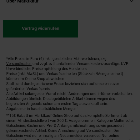
Über Marktkauf
Vertrag widerrufen
*Alle Preise in Euro (€) inkl. gesetzlicher Mehrwertsteuer, zzgl.
Fußnoten
Versandkosten
und zzgl. evtl. anfallender Versandkostenzuschläge. UVP:
Unverbindliche Preisempfehlung des Herstellers.
Preise (inkl. MwSt.) und Verkaufseinheiten (Stückzahl/Mengeneinheit)
können im Online-Shop abweichen.
Statt- und durchgestrichene Preise beziehen sich auf unseren zuvor
geforderten Verkaufspreis.
Alle Artikel solange der Vorrat reicht! Änderungen und Irrtümer vorbehalten.
Abbildungen ähnlich. Die abgebildeten Artikel können wegen des
begrenzten Angebots schon am ersten Tag ausverkauft sein.
Abgabe nur in haushaltsüblichen Mengen!
**15€ Rabatt im Marktkauf Online-Shop auf das komplette Sortiment ab
einem Mindestbestellwert von 200 €. Ausgenommen: Kategorie Multimedia,
Gutscheine, Bücher und Pre- & Anfangsmilchnahrung sowie gesondert
gekennzeichnete Artikel. Keine Anrechnung auf Versandkosten. Der
Gutschein wird nur einmalig an Neuanmelder versendet. Nur online