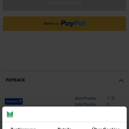
Aktuell ausverkauft
PAYBACK
Payback Punkte
Basis°Punkte:
7
Extra°Punkte:
0
Produktbeschreibung