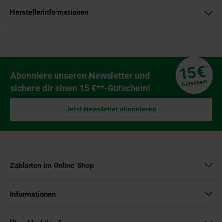
Herstellerinformationen
Fußzeile
€
15
**
Newsletter Anmeldung
Abonniere unseren Newsletter und
Gutschein
sichere dir einen 15 €**-Gutschein!
Jetzt Newsletter abonnieren
Zahlarten im Online-Shop
Informationen