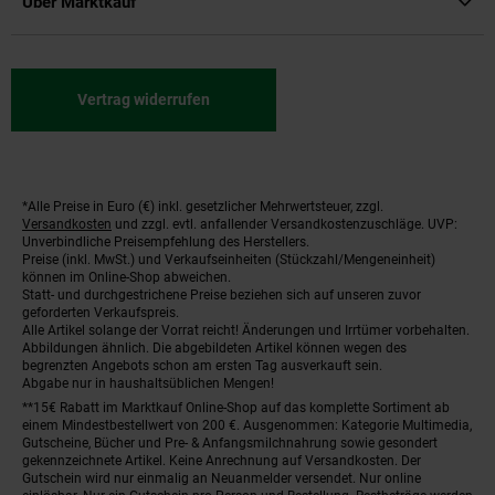
Über Marktkauf
Vertrag widerrufen
*Alle Preise in Euro (€) inkl. gesetzlicher Mehrwertsteuer, zzgl.
Fußnoten
Versandkosten
und zzgl. evtl. anfallender Versandkostenzuschläge. UVP:
Unverbindliche Preisempfehlung des Herstellers.
Preise (inkl. MwSt.) und Verkaufseinheiten (Stückzahl/Mengeneinheit)
können im Online-Shop abweichen.
Statt- und durchgestrichene Preise beziehen sich auf unseren zuvor
geforderten Verkaufspreis.
Alle Artikel solange der Vorrat reicht! Änderungen und Irrtümer vorbehalten.
Abbildungen ähnlich. Die abgebildeten Artikel können wegen des
begrenzten Angebots schon am ersten Tag ausverkauft sein.
Abgabe nur in haushaltsüblichen Mengen!
**15€ Rabatt im Marktkauf Online-Shop auf das komplette Sortiment ab
einem Mindestbestellwert von 200 €. Ausgenommen: Kategorie Multimedia,
Gutscheine, Bücher und Pre- & Anfangsmilchnahrung sowie gesondert
gekennzeichnete Artikel. Keine Anrechnung auf Versandkosten. Der
Gutschein wird nur einmalig an Neuanmelder versendet. Nur online