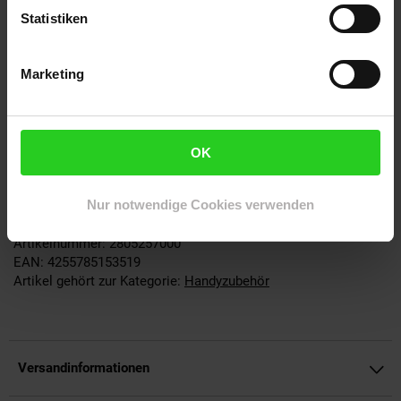
Statistiken
Die perfekte Kombination aus Schutz, Komfort und Stil für Ihr
Samsung Galaxy S25 Ultra 5G.
Marketing
Passend für:
Samsung Galaxy S25 Ultra 5G
OK
Lieferumfang:
Mirror View Smart-Cover-Hülle in Schwarz
Nur notwendige Cookies verwenden
Artikelnummer: 2805257000
EAN: 4255785153519
Artikel gehört zur Kategorie:
Handyzubehör
Versandinformationen