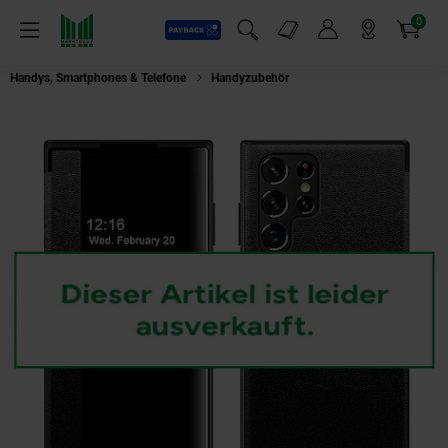
0
Payback
Markt-Angebote
Artikel
Menü
Suchfeld einblenden
Mein Konto
Markt finden
Warenkorb
Handys, Smartphones & Telefone
Handyzubehör
Für Samsung Galaxy S25