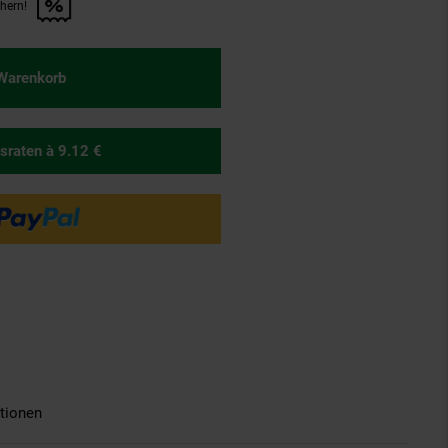
chern!
n Artikel sichern!" anwenden
 Warenkorb
sraten
à 9.12 €
tionen