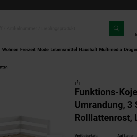
n
Wohnen
Freizeit
Mode
Lebensmittel
Haushalt
Multimedia
Droger
etten
Funktions-Kojen Bett mit Umrandung, 3 Schubladen, Rolllattenrost, Liegefl
Funktions-Koje
Umrandung, 3 
Rolllattenrost,
200, inkl. Bett
Verfügbarkeit:
Auf Lager