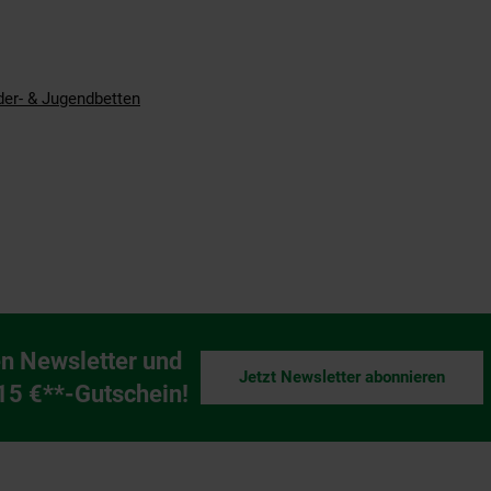
der- & Jugendbetten
n Newsletter und
Jetzt Newsletter abonnieren
ng
 15 €**-Gutschein!