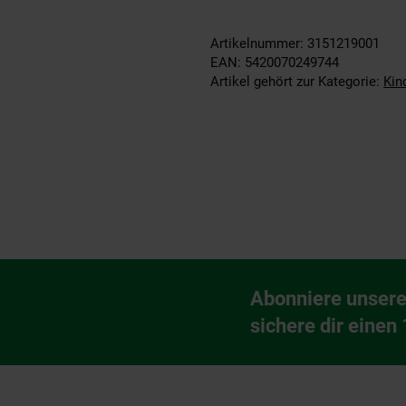
Artikelnummer: 3151219001
EAN: 5420070249744
Artikel gehört zur Kategorie:
Kin
Fußzeile
Abonniere unsere
Newsletter Anmeldu
sichere dir einen