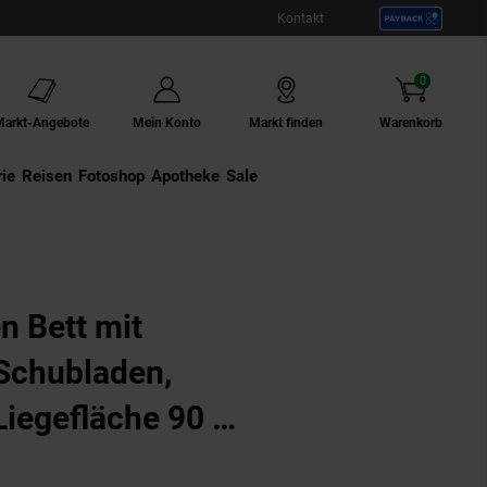
Kontakt
0
Artikel
Markt-Angebote
Mein Konto
Markt finden
Warenkorb
ie
Externer Link:
Reisen
Externer Link:
Fotoshop
Externer Link:
Apotheke
Sale
äche 90 x 200, inkl. Bettschublade, Ausf. Weiß lackiert
n Bett mit
Schubladen,
 Liegefläche 90 x
schublade, Ausf.