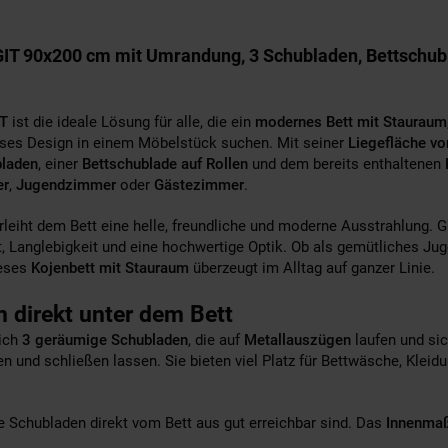
T 90x200 cm mit Umrandung, 3 Schubladen, Bettschubla
IT
ist die ideale Lösung für alle, die ein
modernes Bett mit Stauraum
oses Design in einem Möbelstück suchen. Mit seiner
Liegefläche v
bladen
, einer
Bettschublade auf Rollen
und dem bereits enthaltenen
er
,
Jugendzimmer
oder
Gästezimmer
.
rleiht dem Bett eine helle, freundliche und moderne Ausstrahlung. G
ät, Langlebigkeit und eine hochwertige Optik. Ob als gemütliches Jug
ieses
Kojenbett mit Stauraum
überzeugt im Alltag auf ganzer Linie.
 direkt unter dem Bett
sich
3 geräumige Schubladen
, die auf
Metallauszügen
laufen und sic
 und schließen lassen. Sie bieten viel Platz für Bettwäsche, Kleid
ie Schubladen direkt vom Bett aus gut erreichbar sind. Das
Innenmaß