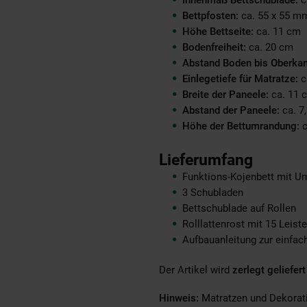
Innenmaß Bettschublade:
c
Bettpfosten:
ca. 55 x 55 m
Höhe Bettseite:
ca. 11 cm
Bodenfreiheit:
ca. 20 cm
Abstand Boden bis Oberkant
Einlegetiefe für Matratze:
c
Breite der Paneele:
ca. 11 
Abstand der Paneele:
ca. 7
Höhe der Bettumrandung:
c
Lieferumfang
Funktions-Kojenbett mit U
3 Schubladen
Bettschublade auf Rollen
Rolllattenrost mit 15 Leist
Aufbauanleitung zur einfa
Der Artikel wird
zerlegt geliefert
Hinweis:
Matratzen und Dekorati