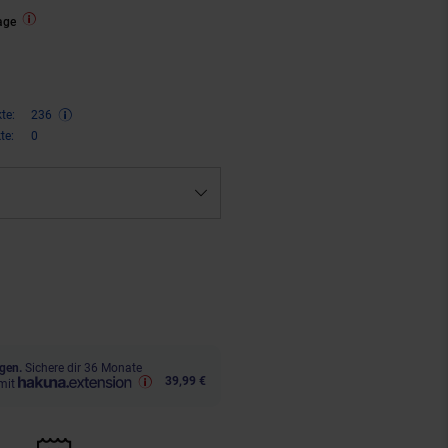
age
te:
236
te:
0
ren 45 Prozent, 473,
€ Sternchen
00
gen.
Sichere dir 36 Monate
39,99 €
mit