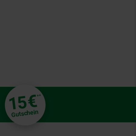
€
15
**
Gutschein