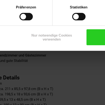
Präferenzen
Statistiken
inen Blick
00 cm
mit Umrandung
vielseitig kombinierbar
ät und Langlebigkeit
szügen
Nur notwendige Cookies
klusive
verwenden
en
im Lieferumfang enthalten
Jugendzimmer und Gästezimmer
und gute Stabilität
 Details
cm
a. 211 x 85,5 x 97,8 cm (B x H x T)
a. 198,5 x 18 x 93,6 cm (B x H x T)
59,5 x 13 x 48,5 cm (B x H x T)