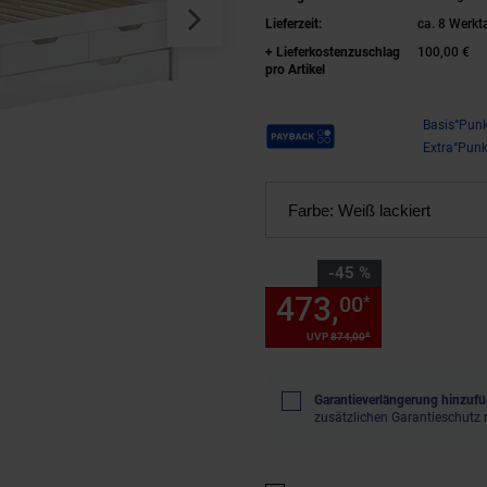
Weiß lackiert
Lieferzeit:
ca. 8 Werkt
+ Lieferkostenzuschlag
100,00 €
pro Artikel
Payback Punkte
Basis°Punk
Extra°Punk
Farbe:
Weiß lackiert
Sie Sparen 45 Prozent,
-45 %
473,
Sie Spa
00
*
*
UVP
874,
00
UVP : 874,
00
€
Garantieverlängerung hinzufü
zusätzlichen Garantieschutz 