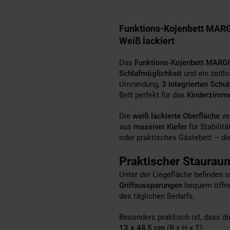
Funktions-Kojenbett MARGI
Weiß lackiert
Das
Funktions-Kojenbett MARG
Schlafmöglichkeit
und ein zeitl
Umrandung,
3 integrierten Schu
Bett perfekt für das
Kinderzimm
Die
weiß lackierte Oberfläche
ve
aus
massiver Kiefer
für Stabilit
oder praktisches Gästebett – d
Praktischer Stauraum
Unter der Liegefläche befinden 
Griffaussparungen
bequem öffnen
des täglichen Bedarfs.
Besonders praktisch ist, dass d
13 x 48,5 cm
(B x H x T).